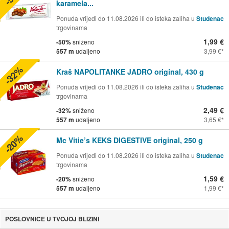
karamela...
Ponuda vrijedi do 11.08.2026 ili do isteka zaliha u
Studenac
trgovinama
1,99 €
-50%
sniženo
557 m
udaljeno
3,99 €
-32%
Kraš NAPOLITANKE JADRO original, 430 g
Ponuda vrijedi do 11.08.2026 ili do isteka zaliha u
Studenac
trgovinama
2,49 €
-32%
sniženo
557 m
udaljeno
3,65 €
-20%
Mc Vitie’s KEKS DIGESTIVE original, 250 g
Ponuda vrijedi do 11.08.2026 ili do isteka zaliha u
Studenac
trgovinama
1,59 €
-20%
sniženo
557 m
udaljeno
1,99 €
POSLOVNICE U TVOJOJ BLIZINI