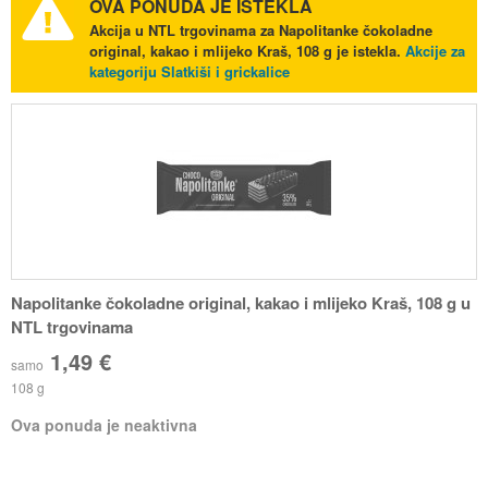
OVA PONUDA JE ISTEKLA
Akcija u NTL trgovinama za Napolitanke čokoladne
original, kakao i mlijeko Kraš, 108 g je istekla.
Akcije za
kategoriju Slatkiši i grickalice
Napolitanke čokoladne original, kakao i mlijeko Kraš, 108 g u
NTL trgovinama
1,49 €
samo
108 g
Ova ponuda je neaktivna