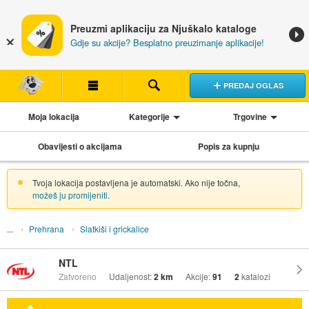
Preuzmi aplikaciju za Njuškalo kataloge
Gdje su akcije? Besplatno preuzimanje aplikacije!
PREDAJ OGLAS
Moja lokacija
Kategorije
Trgovine
Obavijesti o akcijama
Popis za kupnju
Tvoja lokacija postavljena je automatski. Ako nije točna,
možeš ju promijeniti
.
Prehrana
Slatkiši i grickalice
NTL
Zatvoreno
Udaljenost:
2 km
Akcije:
91
2
katalozi