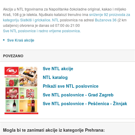
Akcija u NTL trgovinama za Napolitanke čokoladne original, kakao i mlijeko
Kraš, 108 g je istekla. Njuškalo katalozi trenutno ima
sniženje 92 proizvoda za
kategoriju Slatkiši i grickalice
.
NTL
poslovnica na adresi
Bužanova 36
(2 km
udaljeno) otvorena je danas od
07:00
do
21:00
Sve NTL poslovnice i radno vrijeme poslovnica.
Sve Kraš akcije
POVEZANO
Sve NTL akcije
NTL katalog
Prikaži sve NTL poslovnice
Sve NTL poslovnice - Grad Zagreb
Sve NTL poslovnice - Peščenica - Žitnjak
Mogla bi te zanimati akcije iz kategorije Prehrana: