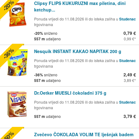
-20%
Clipsy FLIPS KUKURUZNI max piletina, dini
ketchup...
Ponuda vrijedi do 11.08.2026 ili do isteka zaliha u
Studenac
trgovinama
0,79 €
-20%
sniženo
557 m
udaljeno
0,99 €
-36%
Nesquik INSTANT KAKAO NAPITAK 200 g
Ponuda vrijedi do 11.08.2026 ili do isteka zaliha u
Studenac
trgovinama
2,49 €
-36%
sniženo
557 m
udaljeno
3,89 €
Dr.Oetker MUESLI čokoladni 375 g
Ponuda vrijedi do 11.08.2026 ili do isteka zaliha u
Studenac
trgovinama
3,79 €
557 m
udaljeno
-50%
Zvečevo ČOKOLADA VOLIM TE lješnjak badem