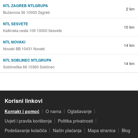
NTL ZAGREB NTLGRUPA
2 km
Bužanova 36 10000 Zagreb
NTL SESVETE
10 km
Kašinska cesta 109 10000 Sesvete
NTL NOVAKI
14 km
Novaki BB 10431 Novaki
NTL SOBLINEC NTLGRUPA
14 km
Soblinečka 66 10360 Soblinec
Korisni linkovi
Kontakt i pomoć
O nama
Oglašavanje
Uvjeti i pravila korištenja
Politika privatnosti
Podešavanje kolačića
Način plaćanja
Mapa stranica
Blog