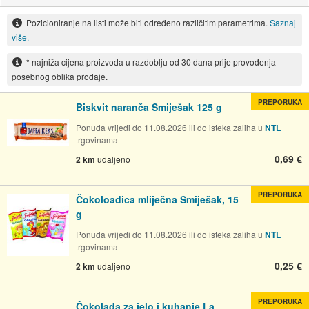
Pozicioniranje na listi može biti određeno različitim parametrima.
Saznaj
više.
* najniža cijena proizvoda u razdoblju od 30 dana prije provođenja
posebnog oblika prodaje.
PREPORUKA
Biskvit naranča Smiješak 125 g
Ponuda vrijedi do 11.08.2026 ili do isteka zaliha u
NTL
trgovinama
0,69 €
2 km
udaljeno
PREPORUKA
Čokoloadica mliječna Smiješak, 15
g
Ponuda vrijedi do 11.08.2026 ili do isteka zaliha u
NTL
trgovinama
0,25 €
2 km
udaljeno
PREPORUKA
Čokolada za jelo i kuhanje La