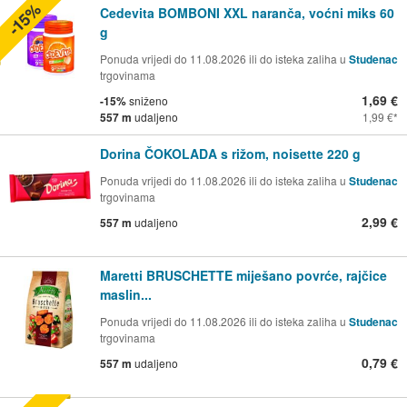
-15%
Cedevita BOMBONI XXL naranča, voćni miks 60
g
Ponuda vrijedi do 11.08.2026 ili do isteka zaliha u
Studenac
trgovinama
1,69 €
-15%
sniženo
557 m
udaljeno
1,99 €
Dorina ČOKOLADA s rižom, noisette 220 g
Ponuda vrijedi do 11.08.2026 ili do isteka zaliha u
Studenac
trgovinama
2,99 €
557 m
udaljeno
Maretti BRUSCHETTE miješano povrće, rajčice
maslin...
Ponuda vrijedi do 11.08.2026 ili do isteka zaliha u
Studenac
trgovinama
0,79 €
557 m
udaljeno