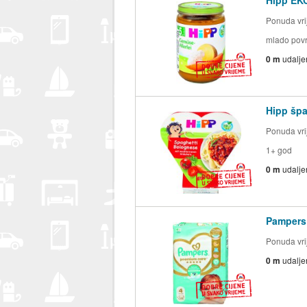
Ponuda vrij
mlado povr
0 m
udalje
Hipp špa
Ponuda vrij
1+ god
0 m
udalje
Pampers 
Ponuda vrij
0 m
udalje