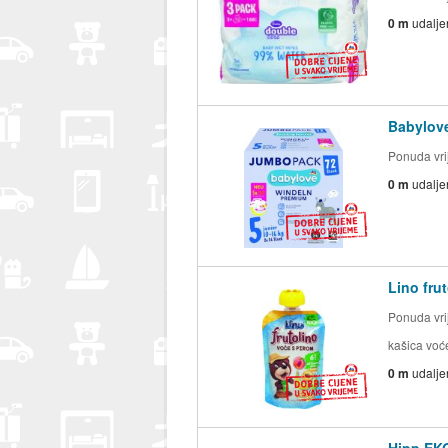
0 m
udalje
Babylove
Ponuda vrij
0 m
udalje
Lino fru
Ponuda vrij
kašica voće
0 m
udalje
Hipp EKO