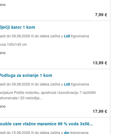
jeno
7,99 €
ječji šator 1 kom
edi do 09.08.2026 ili do isteka zaliha u
Lidl
trgovinama
 cca 100x145 cm
jeno
13,99 €
odloga za sviranje 1 kom
edi do 09.08.2026 ili do isteka zaliha u
Lidl
trgovinama
avijature Potiče motoriku, spretnost i koordinaciju 7 različitih
trumenata i 20 melodija...
jeno
17,99 €
double care vlažne maramice 99 % voda 3x56...
edi do 15.08.2026 ili do isteka zaliha u
dm
trgovinama