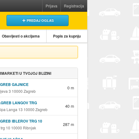
Prijava
Registracija
PREDAJ OGLAS
Obavijesti o akcijama
Popis za kupnju
MARKETI U TVOJOJ BLIZINI
AGREB GAJNICE
0 m
jeva 3 10000 Zagreb
AGREB LANGOV TRG
40 m
sipa Langa 13 10000 Zagreb
GREB IBLEROV TRG 10
287 m
v trg 10 10000 Ribnjak