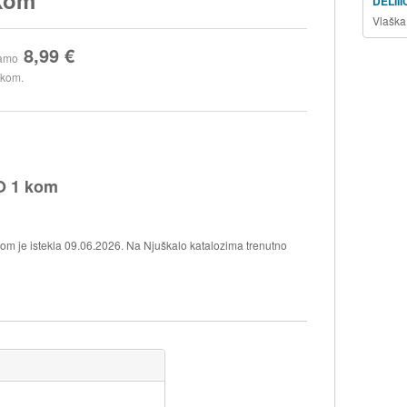
DELII
Vlaška
8,99 €
amo
 kom.
 1 kom
je istekla 09.06.2026. Na Njuškalo katalozima trenutno