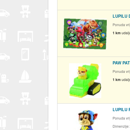
LUPILU D
Ponuda vrij
1 km
udal
PAW PAT
Ponuda vrij
1 km
udal
LUPILU P
Ponuda vrij
Dimenzije: