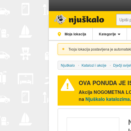
Moja lokacija
Kategorije
Tvoja lokacija postavljena je automatski
Njuškalo
Katalozi i akcije
Dječji svije
OVA PONUDA JE 
Akcija
NOGOMETNA LO
na
Njuškalo katalozima