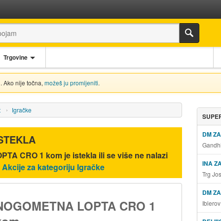
Trgovine
. Ako nije točna,
možeš ju promijeniti
.
t
Igračke
SUPER
DM Z
ISTEKLA
Gandhi
PTA CRO 1 kom
je istekla ili se više ne nalazi
INA Z
.
Akcije za kategoriju Igračke
Trg Jo
DM ZA
NOGOMETNA LOPTA CRO 1
Iblero
kom