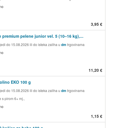
no
3,95 €
 premium pelene junior vel. 5 (10–16 kg),...
edi do 15.08.2026 ili do isteka zaliha u
dm
trgovinama
no
11,20 €
tolino EKO 100 g
edi do 15.08.2026 ili do isteka zaliha u
dm
trgovinama
 s pirom 6+ mj.,
no
1,15 €
 kašica za bebe 190 g