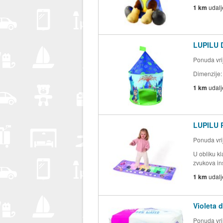
1 km
udal
LUPILU D
Ponuda vrij
Dimenzije:
1 km
udal
LUPILU P
Ponuda vrij
U obliku kl
zvukova ins
1 km
udal
Violeta 
Ponuda vrij