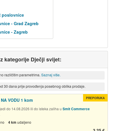
R poslovnice
nice - Grad Zagreb
nice - Zagreb
z kategorije Dječji svijet:
eno različitim parametrima.
Saznaj više.
 od 30 dana prije provođenja posebnog oblika prodaje.
PREPORUKA
 NA VODU 1 kom
edi do 14.08.2026 ili do isteka zaliha u
Smit Commerce
a
eno
4 km
udaljeno
3,25 €