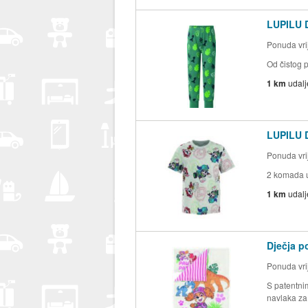
LUPILU D
Ponuda vrij
Od čistog 
1 km
udal
LUPILU D
Ponuda vrij
2 komada u
1 km
udal
Dječja po
Ponuda vrij
S patentni
navlaka za