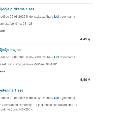
ječja pidžama 1 set
edi do 09.08.2026 ili do isteka zaliha u
Lidl
trgovinama
pamuka Veličine: 98-128*
jeno
4,49 €
ječje majice
edi do 09.08.2026 ili do isteka zaliha u
Lidl
trgovinama
 setu Od čistog pamuka Veličine: 98-128*
jeno
4,49 €
steljina 1 set
edi do 09.08.2026 ili do isteka zaliha u
Lidl
trgovinama
m zatvaračem Dimenzije: 1x jastučnica cca 60x80 cm i 1x
 pokrivač cca 140x200 cm