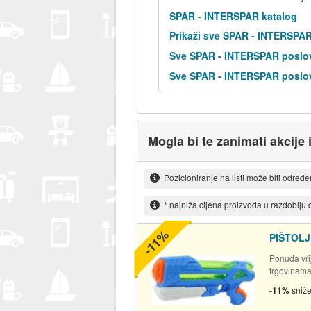
SPAR - INTERSPAR katalog
Prikaži sve SPAR - INTERSPA
Sve SPAR - INTERSPAR poslov
Sve SPAR - INTERSPAR poslov
Mogla bi te zanimati akcije i
Pozicioniranje na listi može biti određ
* najniža cijena proizvoda u razdoblju
-11%
PIŠTOLJ
Ponuda vrij
trgovinam
-11%
sniž