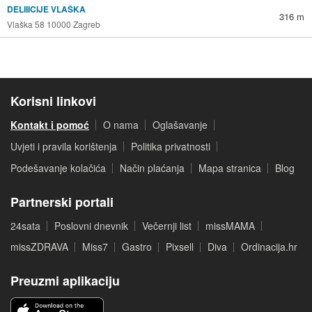
DELIIICIJE VLAŠKA
316 m
Vlaška 58 10000 Zagreb
Korisni linkovi
Kontakt i pomoć
O nama
Oglašavanje
Uvjeti i pravila korištenja
Politika privatnosti
Podešavanje kolačića
Način plaćanja
Mapa stranica
Blog
Partnerski portali
24sata
Poslovni dnevnik
Večernji list
missMAMA
missZDRAVA
Miss7
Gastro
Pixsell
Diva
Ordinacija.hr
Preuzmi aplikaciju