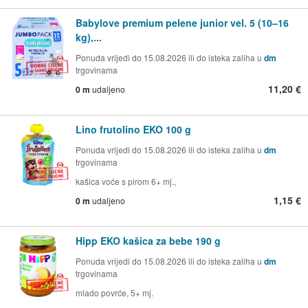
Babylove premium pelene junior vel. 5 (10–16
kg),...
Ponuda vrijedi do 15.08.2026 ili do isteka zaliha u
dm
trgovinama
11,20 €
0 m
udaljeno
Lino frutolino EKO 100 g
Ponuda vrijedi do 15.08.2026 ili do isteka zaliha u
dm
trgovinama
kašica voće s pirom 6+ mj.,
1,15 €
0 m
udaljeno
Hipp EKO kašica za bebe 190 g
Ponuda vrijedi do 15.08.2026 ili do isteka zaliha u
dm
trgovinama
mlado povrće, 5+ mj.