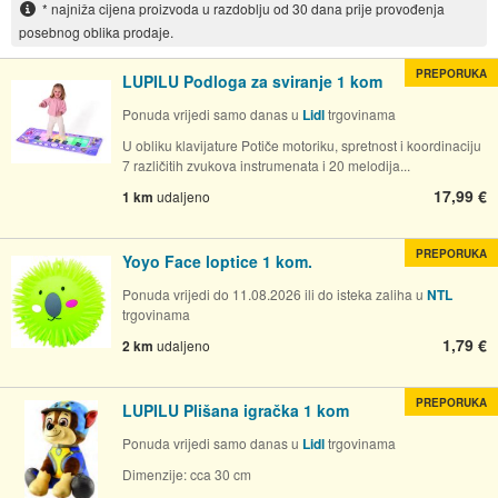
* najniža cijena proizvoda u razdoblju od 30 dana prije provođenja
posebnog oblika prodaje.
PREPORUKA
LUPILU Podloga za sviranje 1 kom
Ponuda vrijedi samo danas u
Lidl
trgovinama
U obliku klavijature Potiče motoriku, spretnost i koordinaciju
7 različitih zvukova instrumenata i 20 melodija...
17,99 €
1 km
udaljeno
PREPORUKA
Yoyo Face loptice 1 kom.
Ponuda vrijedi do 11.08.2026 ili do isteka zaliha u
NTL
trgovinama
1,79 €
2 km
udaljeno
PREPORUKA
LUPILU Plišana igračka 1 kom
Ponuda vrijedi samo danas u
Lidl
trgovinama
Dimenzije: cca 30 cm