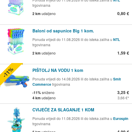
NTL
trgovinama
0,80 €
2 km
udaljeno
Baloni od sapunice Big 1 kom.
Ponuda vrijedi do 11.08.2026 ili do isteka zaliha u
NTL
trgovinama
1,59 €
2 km
udaljeno
-11%
PIŠTOLJ NA VODU 1 kom
Ponuda vrijedi do 14.08.2026 ili do isteka zaliha u
Smit
Commerce
trgovinama
3,25 €
-11%
sniženo
4 km
udaljeno
3,66 €
CVIJEĆE ZA SLAGANJE 1 KOM
Ponuda vrijedi do 11.08.2026 ili do isteka zaliha u
Eurospin
trgovinama
4,99 €
udaljeno