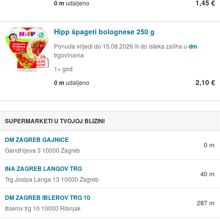
1,45 €
0 m
udaljeno
Hipp špageti bolognese 250 g
Ponuda vrijedi do 15.08.2026 ili do isteka zaliha u
dm
trgovinama
1+ god
2,10 €
0 m
udaljeno
SUPERMARKETI U TVOJOJ BLIZINI
DM ZAGREB GAJNICE
0 m
Gandhijeva 3 10000 Zagreb
INA ZAGREB LANGOV TRG
40 m
Trg Josipa Langa 13 10000 Zagreb
DM ZAGREB IBLEROV TRG 10
287 m
Iblerov trg 10 10000 Ribnjak