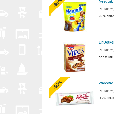
-36%
Nesquik
Ponuda vrij
-36%
sniž
Dr.Oetke
Ponuda vrij
557 m
uda
-50%
Zvečevo
Ponuda vrij
-50%
sniž