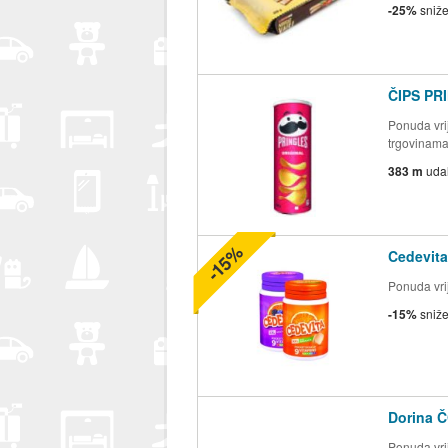
-25%
sniž
ČIPS PR
Ponuda vrij
trgovinam
383 m
uda
-15%
Cedevita
Ponuda vrij
-15%
sniž
Dorina Č
Ponuda vrij