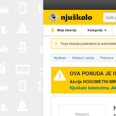
Moja lokacija
Kategorije
Tvoja lokacija postavljena je automatski
Njuškalo
Katalozi i akcije
Prehrana
OVA PONUDA JE 
Akcija
NOGOMETNI MIKS
Njuškalo katalozima
.
Ak