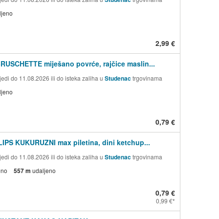
ljeno
2,99 €
BRUSCHETTE miješano povrće, rajčice maslin...
edi do 11.08.2026 ili do isteka zaliha u
Studenac
trgovinama
ljeno
0,79 €
LIPS KUKURUZNI max piletina, dini ketchup...
edi do 11.08.2026 ili do isteka zaliha u
Studenac
trgovinama
eno
557 m
udaljeno
0,79 €
0,99 €