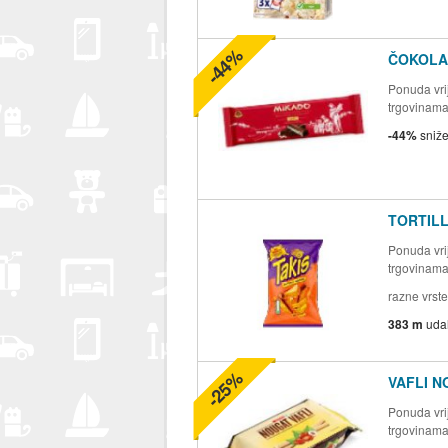
-44%
ČOKOLAD
Ponuda vrij
trgovinam
-44%
sniž
TORTILL
Ponuda vrij
trgovinam
razne vrste
383 m
uda
-25%
VAFLI N
Ponuda vrij
trgovinam