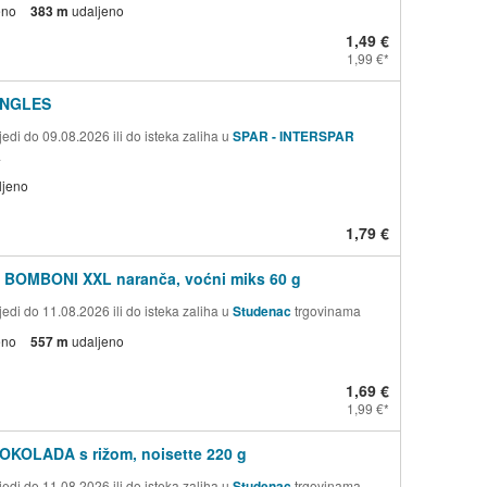
eno
383 m
udaljeno
1,49 €
1,99 €
INGLES
edi do 09.08.2026 ili do isteka zaliha u
SPAR - INTERSPAR
a
ljeno
1,79 €
 BOMBONI XXL naranča, voćni miks 60 g
edi do 11.08.2026 ili do isteka zaliha u
Studenac
trgovinama
eno
557 m
udaljeno
1,69 €
1,99 €
OKOLADA s rižom, noisette 220 g
edi do 11.08.2026 ili do isteka zaliha u
Studenac
trgovinama