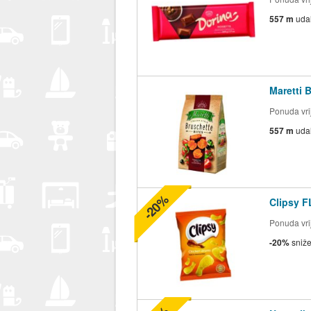
557 m
uda
Maretti 
Ponuda vrij
557 m
uda
-20%
Clipsy F
Ponuda vrij
-20%
sniž