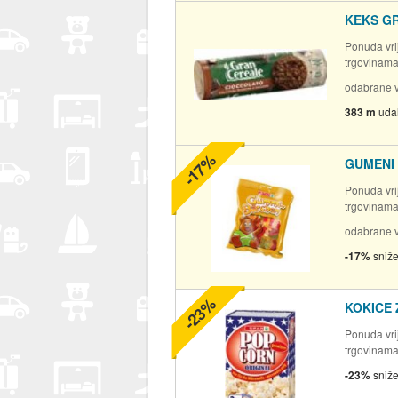
KEKS G
Ponuda vrij
trgovinam
odabrane v
383 m
uda
-17%
GUMENI
Ponuda vrij
trgovinam
odabrane v
-17%
sniž
-23%
KOKICE
Ponuda vrij
trgovinam
-23%
sniž