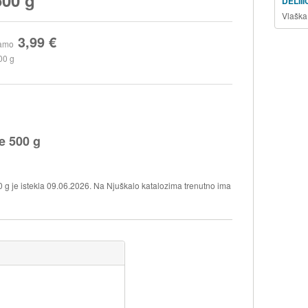
DELII
Vlaška
3,99 €
amo
00 g
 500 g
 je istekla 09.06.2026. Na Njuškalo katalozima trenutno ima