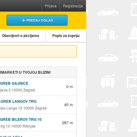
Prijava
Registracija
PREDAJ OGLAS
Obavijesti o akcijama
Popis za kupnju
MARKETI U TVOJOJ BLIZINI
AGREB GAJNICE
0 m
jeva 3 10000 Zagreb
AGREB LANGOV TRG
40 m
sipa Langa 13 10000 Zagreb
GREB IBLEROV TRG 10
287 m
v trg 10 10000 Ribnjak