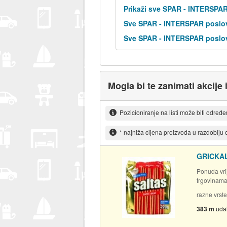
Prikaži sve SPAR - INTERSPA
Sve SPAR - INTERSPAR poslov
Sve SPAR - INTERSPAR poslov
Mogla bi te zanimati akcije 
Pozicioniranje na listi može biti određ
* najniža cijena proizvoda u razdoblju
GRICKAL
Ponuda vrij
trgovinam
razne vrste
383 m
uda