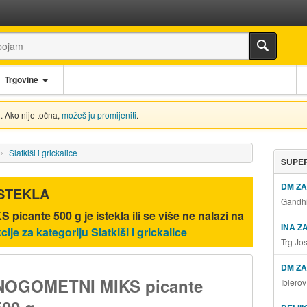
Trgovine
. Ako nije točna,
možeš ju promijeniti
.
Slatkiši i grickalice
SUPER
DM Z
ISTEKLA
Gandhi
 picante 500 g
je istekla ili se više ne nalazi na
INA Z
cije za kategoriju Slatkiši i grickalice
Trg Jo
DM ZA
NOGOMETNI MIKS picante
Iblero
500 g