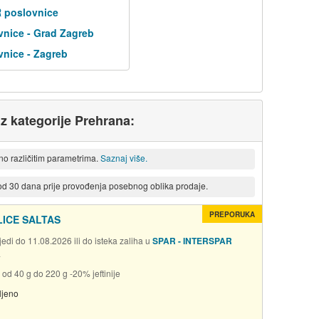
R poslovnice
nice - Grad Zagreb
nice - Zagreb
iz kategorije Prehrana:
eno različitim parametrima.
Saznaj više.
 od 30 dana prije provođenja posebnog oblika prodaje.
PREPORUKA
ICE SALTAS
edi do 11.08.2026 ili do isteka zaliha u
SPAR - INTERSPAR
a
 od 40 g do 220 g -20% jeftinije
ljeno