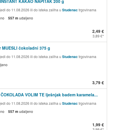
 INSTANT KAKAO NAPITAK 200 g
edi do 11.08.2026 ili do isteka zaliha u
Studenac
trgovinama
eno
557 m
udaljeno
2,49 €
3,89 €
r MUESLI čokoladni 375 g
edi do 11.08.2026 ili do isteka zaliha u
Studenac
trgovinama
ljeno
3,79 €
 ČOKOLADA VOLIM TE lješnjak badem karamela...
edi do 11.08.2026 ili do isteka zaliha u
Studenac
trgovinama
eno
557 m
udaljeno
1,99 €
3,99 €