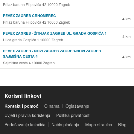
Prilaz baruna Filipovića 42 10000 Zagreb
PEVEX ZAGREB ČRNOMEREC
4 km
Prilaz baruna Filipovića 42 10000 Zagreb
PEVEX ZAGREB - ŽITNJAK ZAGREB UL. GRADA GOSPIĆA 1
4 km
Ulica grada Gospića 1 10000 Zagreb
PEVEX ZAGREB - NOVI ZAGREB ZAGREB-NOVI ZAGREB
SAJMIŠNA CESTA 4
4 km
Sajmišna cesta 4 10000 Zagreb
Korisni linkovi
Kontakt i pomoć
O nama
Oglašavanje
Uvjeti i pravila korištenja
Politika privatnosti
Podešavanje kolačića
Način plaćanja
Mapa stranica
Blog