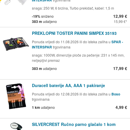
INTERSPAR
snaga: 250 W, 6 brzina, Turbo prekidač, kabel: 1,5 m
12,99 €
-19%
sniženo
383 m
udaljeno
15,99 €
PREKLOPNI TOSTER PANINI SIMPEX 35193
Ponuda vrijedi do 11.08.2026 ili do isteka zaliha u
SPAR -
INTERSPAR
trgovinama
snaga: 1000W, dimenzije ploče za pečenje: 231 x 145 mm,
neljepljivi premaz
17,99 €
383 m
udaljeno
Duracell baterije AA, AAA 1 pakiranje
Ponuda vrijedi do 12.08.2026 ili do isteka zaliha u
Boso
trgovinama
4,99 €
1 km
udaljeno
SILVERCREST Ručno parno glačalo 1 kom