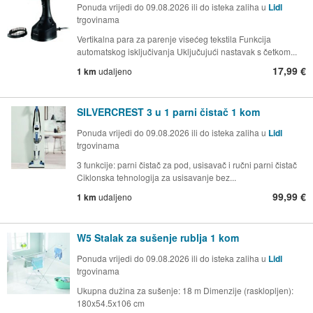
Ponuda vrijedi do 09.08.2026 ili do isteka zaliha u
Lidl
trgovinama
Vertikalna para za parenje visećeg tekstila Funkcija
automatskog isključivanja Uključujući nastavak s četkom...
17,99 €
1 km
udaljeno
SILVERCREST 3 u 1 parni čistač 1 kom
Ponuda vrijedi do 09.08.2026 ili do isteka zaliha u
Lidl
trgovinama
3 funkcije: parni čistač za pod, usisavač i ručni parni čistač
Ciklonska tehnologija za usisavanje bez...
99,99 €
1 km
udaljeno
W5 Stalak za sušenje rublja 1 kom
Ponuda vrijedi do 09.08.2026 ili do isteka zaliha u
Lidl
trgovinama
Ukupna dužina za sušenje: 18 m Dimenzije (rasklopljen):
180x54.5x106 cm