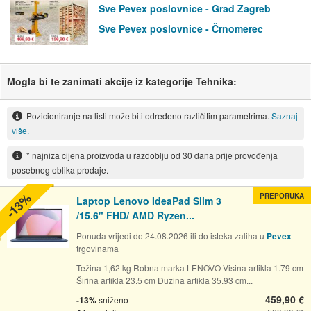
Sve Pevex poslovnice - Grad Zagreb
Sve Pevex poslovnice - Črnomerec
Mogla bi te zanimati akcije iz kategorije Tehnika:
Pozicioniranje na listi može biti određeno različitim parametrima.
Saznaj
više.
* najniža cijena proizvoda u razdoblju od 30 dana prije provođenja
posebnog oblika prodaje.
-13%
PREPORUKA
Laptop Lenovo IdeaPad Slim 3
/15.6" FHD/ AMD Ryzen...
Ponuda vrijedi do 24.08.2026 ili do isteka zaliha u
Pevex
trgovinama
Težina 1,62 kg Robna marka LENOVO Visina artikla 1.79 cm
Širina artikla 23.5 cm Dužina artikla 35.93 cm...
459,90 €
-13%
sniženo