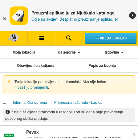
Preuzmi aplikaciju za Njuškalo kataloge
Gdje su akcije? Besplatno preuzimanje aplikacije!
PREDAJ OGLAS
Moja lokacija
Kategorije
Trgovine
Obavijesti o akcijama
Popis za kupnju
Tvoja lokacija postavljena je automatski. Ako nije točna,
možeš ju promijeniti
.
Informatička oprema
Prijenosna računala / Laptop
* najniža cijena proizvoda u razdoblju od 30 dana prije provođenja
posebnog oblika prodaje.
Pevex
Zatvoreno
Udaljenost:
Akcije:
katalozi