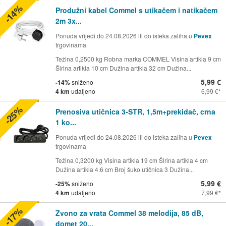
-14%
Produžni kabel Commel s utikačem i natikačem
2m 3x...
Ponuda vrijedi do 24.08.2026 ili do isteka zaliha u
Pevex
trgovinama
Težina 0,2500 kg Robna marka COMMEL Visina artikla 9 cm
Širina artikla 10 cm Dužina artikla 32 cm Dužina...
5,99 €
-14%
sniženo
4 km
udaljeno
6,99 €
-25%
Prenosiva utičnica 3-STR, 1,5m+prekidač, crna
1 ko...
Ponuda vrijedi do 24.08.2026 ili do isteka zaliha u
Pevex
trgovinama
Težina 0,3200 kg Visina artikla 19 cm Širina artikla 4 cm
Dužina artikla 4.6 cm Broj šuko utičnica 3 Dužina...
5,99 €
-25%
sniženo
4 km
udaljeno
7,99 €
-17%
Zvono za vrata Commel 38 melodija, 85 dB,
domet 20...