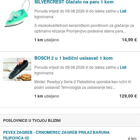
SILVERCREST Glačalo na paru 1 kom
Ponuda vrijedi do 09.08.2026 ili do isteka zaliha u
Lidl
trgovinama
S visokokvalitetnom keramičkom površinom za glačanje za
optimalno klizanje Promjenjivo podesiva stalna para...
14,99 €
1 km
udaljeno
BOSCH 2 u 1 bežični usisavač 1 kom
Ponuda vrijedi do 09.08.2026 ili do isteka zaliha u
Lidl
trgovinama
Model: Readyy’y Serie 2 Fleksibilna uporaba kao ručni ili
podni usisavač Tehnologija za usisavanje bez...
129,00 €
1 km
udaljeno
POSLOVNICE U TVOJOJ BLIZINI
PEVEX ZAGREB - ČRNOMEREC ZAGREB PRILAZ BARUNA
FILIPOVIĆA 42
4 km