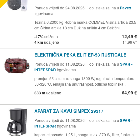
Ponuda vrijedi do 24.08.2026 ili do isteka zaliha u
Pevex
trgovinama
Težina 0,2300 kg Robna marka COMMEL Visina artikla 23.5
cm Širina artikla 18 cm Dužina artikla 4 cm Bežični...
12,49 €
-17%
sniženo
4 km
udaljeno
14,99 €
ELEKTRIČNA PEKA ELIT EP-53 RUSTICALE
Ponuda vrijedi do 11.08.2026 ili do isteka zaliha u
SPAR -
INTERSPAR
trgovinama
promjer: 53 cm, max snaga 1300 W, regulacija temperature:
50-320°C, emajlirana unutrašnjost, odlična toplinska...
64,99 €
383 m
udaljeno
APARAT ZA KAVU SIMPEX 29317
Ponuda vrijedi do 11.08.2026 ili do isteka zaliha u
SPAR -
INTERSPAR
trgovinama
kapacitet posude: 1,25 L, snaga: max. 870 W, filter, funkcija