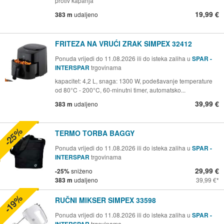
protiv kapanja
19,99 €
383 m
udaljeno
FRITEZA NA VRUĆI ZRAK SIMPEX 32412
Ponuda vrijedi do 11.08.2026 ili do isteka zaliha u
SPAR -
INTERSPAR
trgovinama
kapacitet: 4,2 L, snaga: 1300 W, podešavanje temperature
od 80°C - 200°C, 60-minutni timer, automatsko...
39,99 €
383 m
udaljeno
-25%
TERMO TORBA BAGGY
Ponuda vrijedi do 11.08.2026 ili do isteka zaliha u
SPAR -
INTERSPAR
trgovinama
29,99 €
-25%
sniženo
383 m
udaljeno
39,99 €
-19%
RUČNI MIKSER SIMPEX 33598
Ponuda vrijedi do 11.08.2026 ili do isteka zaliha u
SPAR -
trgovinama