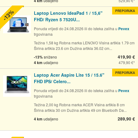
4 km
udaljeno
529,90 €
-13%
PREPORUKA
Laptop Lenovo IdeaPad 1 / 15,6"
FHD/ Ryzen 5 7520U...
Ponuda vrijedi do 24.08.2026 ili do isteka zaliha u
Pevex
trgovinama
Težina 1,58 kg Robna marka LENOVO Visina artikla 1.79 cm
Širina artikla 23.6 cm Dužina artikla 36.02 cm...
419,90 €
-13%
sniženo
4 km
udaljeno
479,90 €
PREPORUKA
Laptop Acer Aspire Lite 15 / 15.6"
FHD IPS/ Celero...
Ponuda vrijedi do 24.08.2026 ili do isteka zaliha u
Pevex
trgovinama
Težina 2,00 kg Robna marka ACER Visina artikla 8 cm
Širina artikla 30 cm Dužina artikla 49 cm Bluetooth Da...
289,90 €
4 km
udaljeno