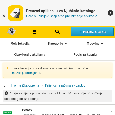
Preuzmi aplikaciju za Njuškalo kataloge
Gdje su akcije? Besplatno preuzimanje aplikacije!
PREDAJ OGLAS
Moja lokacija
Kategorije
Trgovine
Obavijesti o akcijama
Popis za kupnju
Tvoja lokacija postavljena je automatski. Ako nije točna,
možeš ju promijeniti
.
Informatička oprema
Prijenosna računala / Laptop
* najniža cijena proizvoda u razdoblju od 30 dana prije provođenja
posebnog oblika prodaje.
Pevex
Zatvoreno
Udaljenost:
Akcije:
katalozi