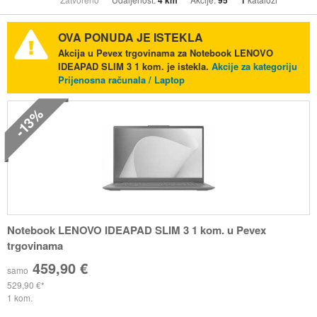
4 km
95
1
OVA PONUDA JE ISTEKLA
Akcija u Pevex trgovinama za Notebook LENOVO
IDEAPAD SLIM 3 1 kom. je istekla.
Akcije za kategoriju
Prijenosna računala / Laptop
-13%
Notebook LENOVO IDEAPAD SLIM 3 1 kom. u Pevex
trgovinama
459,90 €
samo
529,90 €
1 kom.