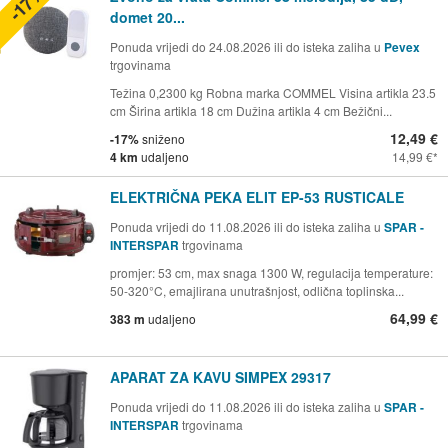
-17%
domet 20...
Ponuda vrijedi do 24.08.2026 ili do isteka zaliha u
Pevex
trgovinama
Težina 0,2300 kg Robna marka COMMEL Visina artikla 23.5
cm Širina artikla 18 cm Dužina artikla 4 cm Bežični...
12,49 €
-17%
sniženo
4 km
udaljeno
14,99 €
ELEKTRIČNA PEKA ELIT EP-53 RUSTICALE
Ponuda vrijedi do 11.08.2026 ili do isteka zaliha u
SPAR -
INTERSPAR
trgovinama
promjer: 53 cm, max snaga 1300 W, regulacija temperature:
50-320°C, emajlirana unutrašnjost, odlična toplinska...
64,99 €
383 m
udaljeno
APARAT ZA KAVU SIMPEX 29317
Ponuda vrijedi do 11.08.2026 ili do isteka zaliha u
SPAR -
INTERSPAR
trgovinama