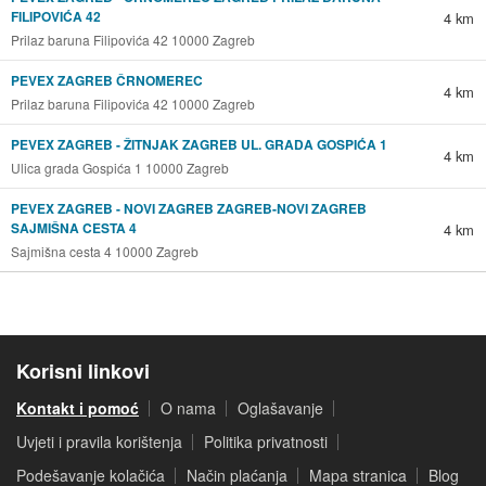
FILIPOVIĆA 42
4 km
Prilaz baruna Filipovića 42 10000 Zagreb
PEVEX ZAGREB ČRNOMEREC
4 km
Prilaz baruna Filipovića 42 10000 Zagreb
PEVEX ZAGREB - ŽITNJAK ZAGREB UL. GRADA GOSPIĆA 1
4 km
Ulica grada Gospića 1 10000 Zagreb
PEVEX ZAGREB - NOVI ZAGREB ZAGREB-NOVI ZAGREB
SAJMIŠNA CESTA 4
4 km
Sajmišna cesta 4 10000 Zagreb
Korisni linkovi
Kontakt i pomoć
O nama
Oglašavanje
Uvjeti i pravila korištenja
Politika privatnosti
Podešavanje kolačića
Način plaćanja
Mapa stranica
Blog