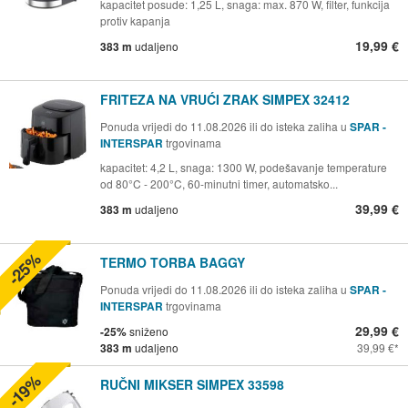
kapacitet posude: 1,25 L, snaga: max. 870 W, filter, funkcija
protiv kapanja
19,99 €
383 m
udaljeno
FRITEZA NA VRUĆI ZRAK SIMPEX 32412
Ponuda vrijedi do 11.08.2026 ili do isteka zaliha u
SPAR -
INTERSPAR
trgovinama
kapacitet: 4,2 L, snaga: 1300 W, podešavanje temperature
od 80°C - 200°C, 60-minutni timer, automatsko...
39,99 €
383 m
udaljeno
-25%
TERMO TORBA BAGGY
Ponuda vrijedi do 11.08.2026 ili do isteka zaliha u
SPAR -
INTERSPAR
trgovinama
29,99 €
-25%
sniženo
383 m
udaljeno
39,99 €
-19%
RUČNI MIKSER SIMPEX 33598