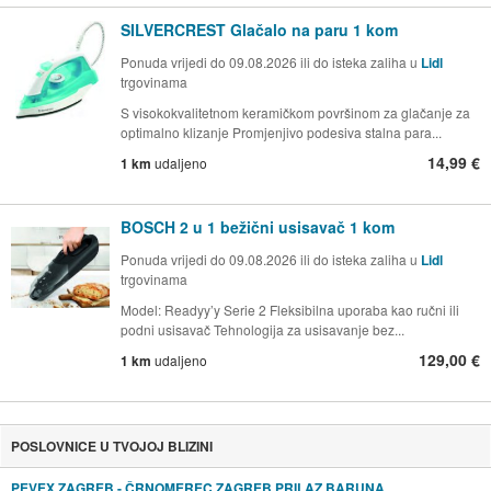
SILVERCREST Glačalo na paru 1 kom
Ponuda vrijedi do 09.08.2026 ili do isteka zaliha u
Lidl
trgovinama
S visokokvalitetnom keramičkom površinom za glačanje za
optimalno klizanje Promjenjivo podesiva stalna para...
14,99 €
1 km
udaljeno
BOSCH 2 u 1 bežični usisavač 1 kom
Ponuda vrijedi do 09.08.2026 ili do isteka zaliha u
Lidl
trgovinama
Model: Readyy’y Serie 2 Fleksibilna uporaba kao ručni ili
podni usisavač Tehnologija za usisavanje bez...
129,00 €
1 km
udaljeno
POSLOVNICE U TVOJOJ BLIZINI
PEVEX ZAGREB - ČRNOMEREC ZAGREB PRILAZ BARUNA