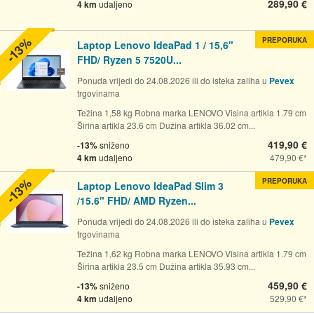
289,90 €
4 km
udaljeno
-13%
PREPORUKA
Laptop Lenovo IdeaPad 1 / 15,6"
FHD/ Ryzen 5 7520U...
Ponuda vrijedi do 24.08.2026 ili do isteka zaliha u
Pevex
trgovinama
Težina 1,58 kg Robna marka LENOVO Visina artikla 1.79 cm
Širina artikla 23.6 cm Dužina artikla 36.02 cm...
419,90 €
-13%
sniženo
4 km
udaljeno
479,90 €
-13%
PREPORUKA
Laptop Lenovo IdeaPad Slim 3
/15.6" FHD/ AMD Ryzen...
Ponuda vrijedi do 24.08.2026 ili do isteka zaliha u
Pevex
trgovinama
Težina 1,62 kg Robna marka LENOVO Visina artikla 1.79 cm
Širina artikla 23.5 cm Dužina artikla 35.93 cm...
459,90 €
-13%
sniženo
4 km
udaljeno
529,90 €