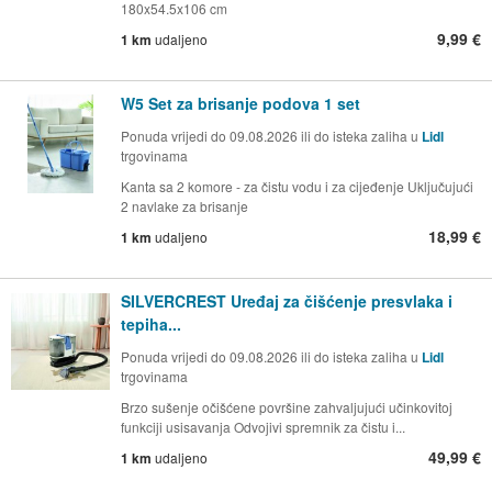
180x54.5x106 cm
9,99 €
1 km
udaljeno
W5 Set za brisanje podova 1 set
Ponuda vrijedi do 09.08.2026 ili do isteka zaliha u
Lidl
trgovinama
Kanta sa 2 komore - za čistu vodu i za cijeđenje Uključujući
2 navlake za brisanje
18,99 €
1 km
udaljeno
SILVERCREST Uređaj za čišćenje presvlaka i
tepiha...
Ponuda vrijedi do 09.08.2026 ili do isteka zaliha u
Lidl
trgovinama
Brzo sušenje očišćene površine zahvaljujući učinkovitoj
funkciji usisavanja Odvojivi spremnik za čistu i...
49,99 €
1 km
udaljeno