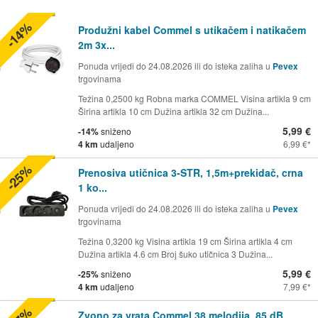
-14%
Produžni kabel Commel s utikačem i natikačem
2m 3x...
Ponuda vrijedi do 24.08.2026 ili do isteka zaliha u
Pevex
trgovinama
Težina 0,2500 kg Robna marka COMMEL Visina artikla 9 cm
Širina artikla 10 cm Dužina artikla 32 cm Dužina...
5,99 €
-14%
sniženo
4 km
udaljeno
6,99 €
-25%
Prenosiva utičnica 3-STR, 1,5m+prekidač, crna
1 ko...
Ponuda vrijedi do 24.08.2026 ili do isteka zaliha u
Pevex
trgovinama
Težina 0,3200 kg Visina artikla 19 cm Širina artikla 4 cm
Dužina artikla 4.6 cm Broj šuko utičnica 3 Dužina...
5,99 €
-25%
sniženo
4 km
udaljeno
7,99 €
Zvono za vrata Commel 38 melodija, 85 dB,