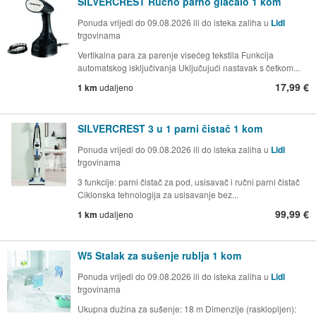
SILVERCREST Ručno parno glačalo 1 kom
Ponuda vrijedi do 09.08.2026 ili do isteka zaliha u
Lidl
trgovinama
Vertikalna para za parenje visećeg tekstila Funkcija
automatskog isključivanja Uključujući nastavak s četkom...
17,99 €
1 km
udaljeno
SILVERCREST 3 u 1 parni čistač 1 kom
Ponuda vrijedi do 09.08.2026 ili do isteka zaliha u
Lidl
trgovinama
3 funkcije: parni čistač za pod, usisavač i ručni parni čistač
Ciklonska tehnologija za usisavanje bez...
99,99 €
1 km
udaljeno
W5 Stalak za sušenje rublja 1 kom
Ponuda vrijedi do 09.08.2026 ili do isteka zaliha u
Lidl
trgovinama
Ukupna dužina za sušenje: 18 m Dimenzije (rasklopljen):