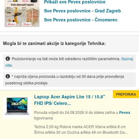
Prikaži sve Pevex poslovnice
Sve Pevex poslovnice - Grad Zagreb
Sve Pevex poslovnice - Črnomerec
Mogla bi te zanimati akcije iz kategorije Tehnika:
Pozicioniranje na listi može biti određeno različitim parametrima.
Saznaj
više.
* najniža cijena proizvoda u razdoblju od 30 dana prije provođenja
posebnog oblika prodaje.
PREPORUKA
Laptop Acer Aspire Lite 15 / 15.6"
FHD IPS/ Celero...
Ponuda vrijedi do 24.08.2026 ili do isteka zaliha u
Pevex
trgovinama
Težina 2,00 kg Robna marka ACER Visina artikla 8 cm
Širina artikla 30 cm Dužina artikla 49 cm Bluetooth Da...