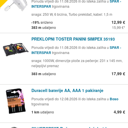
Ponuda vrijedi do 11.08.2026 ili do isteka zaliha u
SPAR -
INTERSPAR
trgovinama
snaga: 250 W, 6 brzina, Turbo prekidač, kabel: 1,5 m
12,99 €
-19%
sniženo
383 m
udaljeno
15,99 €
PREKLOPNI TOSTER PANINI SIMPEX 35193
Ponuda vrijedi do 11.08.2026 ili do isteka zaliha u
SPAR -
INTERSPAR
trgovinama
snaga: 1000W, dimenzije ploče za pečenje: 231 x 145 mm,
neljepljivi premaz
17,99 €
383 m
udaljeno
Duracell baterije AA, AAA 1 pakiranje
Ponuda vrijedi do 12.08.2026 ili do isteka zaliha u
Boso
trgovinama
4,99 €
1 km
udaljeno