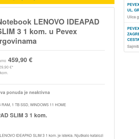
PEVEX
UL. G
Ulica 
Notebook LENOVO IDEAPAD
PEVEX
SLIM 3 1 kom. u Pevex
ZAGRE
trgovinama
CESTA
Sajmiš
459,90 €
amo
29,90 €
 kom.
va ponuda je neaktivna
GB RAM, 1 TB SSD, WINDOWS 11 HOME
AD SLIM 3 1 kom.
LENOVO IDEAPAD SLIM 3 1 kom. je istekla. Njuškalo katalozi