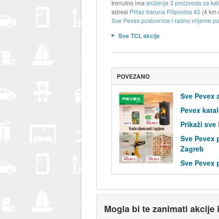
trenutno ima
sniženje 3 proizvoda za kat
adresi
Prilaz baruna Filipovića 42
(4 km 
Sve Pevex poslovnice i radno vrijeme po
Sve TCL akcije
POVEZANO
Sve Pevex a
Pevex kata
Prikaži sve
Sve Pevex 
Zagreb
Sve Pevex 
Mogla bi te zanimati akcije 