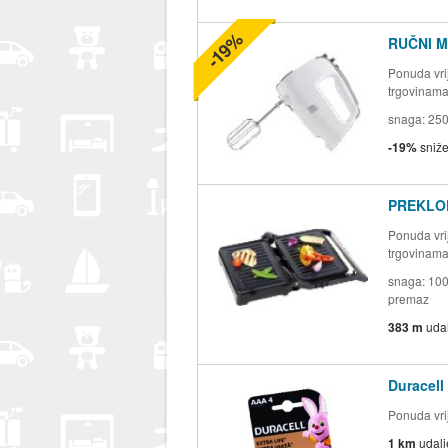
-19%
RUČNI M
Ponuda vrij
trgovinam
snaga: 250 
-19%
sniž
PREKLOP
Ponuda vrij
trgovinam
snaga: 100
premaz
383 m
uda
Duracell
Ponuda vrij
1 km
udal