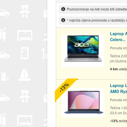
Pozicioniranje na listi može biti određ
* najniža cijena proizvoda u razdoblju
Laptop A
Celero...
Ponuda vrij
Težina 2,0
cm Dužina 
4 km
udal
-13%
Laptop L
AMD Ryze
Ponuda vrij
Težina 1,6
23.5 cm Duž
-13%
sniž