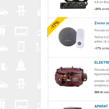
4.6 cm Broj
-25%
sniž
-17%
Zvono za
Ponuda vrij
Težina 0,2
artikla 18 
-17%
sniž
ELEKTRI
Ponuda vrij
trgovinam
promjer: 5
emajlirana 
383 m
uda
APARAT 