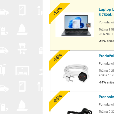
-13%
Laptop L
5 7520U..
Ponuda vrij
Težina 1,5
23.6 cm Duž
-13%
sniž
-14%
Produžni
Ponuda vrij
Težina 0,2
artikla 10 
-14%
sniž
-25%
Prenosiv
Ponuda vrij
Težina 0,32