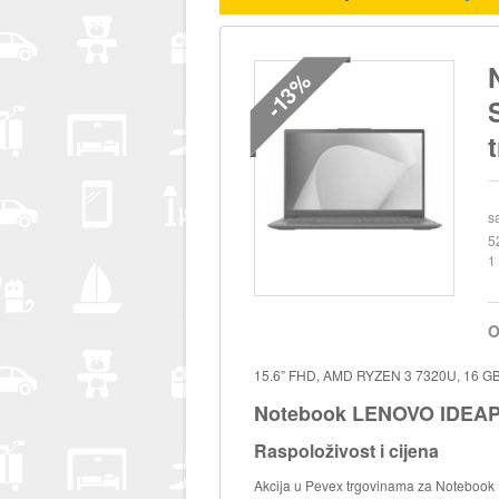
-13%
s
5
1
O
15.6” FHD, AMD RYZEN 3 7320U, 16 
Notebook LENOVO IDEAP
Raspoloživost i cijena
Akcija u Pevex trgovinama za Notebook 