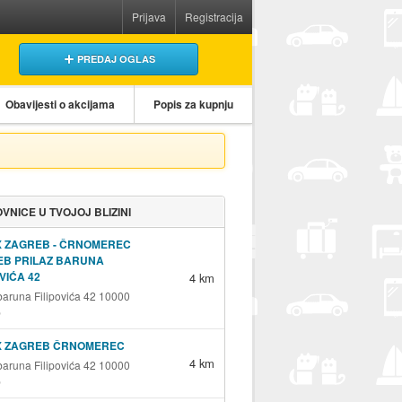
Prijava
Registracija
PREDAJ OGLAS
Obavijesti o akcijama
Popis za kupnju
VNICE U TVOJOJ BLIZINI
X ZAGREB - ČRNOMEREC
EB PRILAZ BARUNA
OVIĆA 42
4 km
 baruna Filipovića 42 10000
b
X ZAGREB ČRNOMEREC
4 km
 baruna Filipovića 42 10000
b