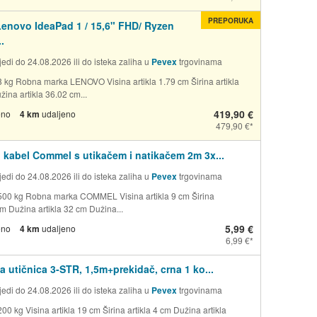
PREPORUKA
enovo IdeaPad 1 / 15,6" FHD/ Ryzen
.
edi do 24.08.2026 ili do isteka zaliha u
Pevex
trgovinama
8 kg Robna marka LENOVO Visina artikla 1.79 cm Širina artikla
ina artikla 36.02 cm...
419,90 €
eno
4 km
udaljeno
479,90 €
 kabel Commel s utikačem i natikačem 2m 3x...
edi do 24.08.2026 ili do isteka zaliha u
Pevex
trgovinama
500 kg Robna marka COMMEL Visina artikla 9 cm Širina
cm Dužina artikla 32 cm Dužina...
5,99 €
eno
4 km
udaljeno
6,99 €
a utičnica 3-STR, 1,5m+prekidač, crna 1 ko...
edi do 24.08.2026 ili do isteka zaliha u
Pevex
trgovinama
00 kg Visina artikla 19 cm Širina artikla 4 cm Dužina artikla