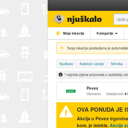
Moja lokacija
Kategorije
Tvoja lokacija postavljena je automatski
Njuškalo
Katalozi i akcije
Tehnika
* najniža cijena proizvoda u razdoblju o
Pevex
Otvoreno
Udaljenost:
4
OVA PONUDA JE 
Akcija u Pevex trgovi
kom. je istekla.
Akcije z