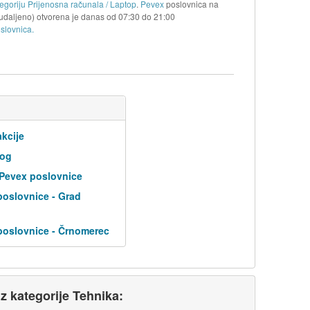
egoriju Prijenosna računala / Laptop
.
Pevex
poslovnica na
udaljeno) otvorena je danas od
07:30
do
21:00
slovnica.
kcije
log
 Pevex poslovnice
poslovnice - Grad
poslovnice - Črnomerec
iz kategorije Tehnika: