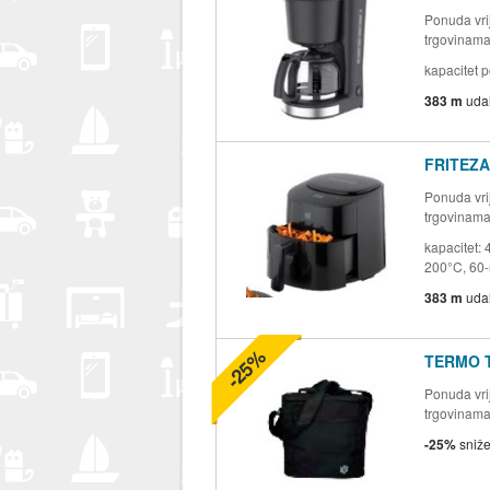
Ponuda vrij
trgovinam
kapacitet p
383 m
uda
FRITEZA
Ponuda vrij
trgovinam
kapacitet:
200°C, 60-m
383 m
uda
-25%
TERMO 
Ponuda vrij
trgovinam
-25%
sniž