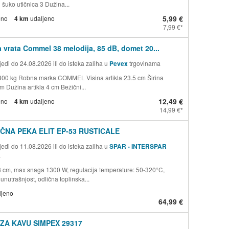
 šuko utičnica 3 Dužina...
5,99 €
eno
4 km
udaljeno
7,99 €
 vrata Commel 38 melodija, 85 dB, domet 20...
edi do 24.08.2026 ili do isteka zaliha u
Pevex
trgovinama
300 kg Robna marka COMMEL Visina artikla 23.5 cm Širina
cm Dužina artikla 4 cm Bežični...
12,49 €
eno
4 km
udaljeno
14,99 €
ČNA PEKA ELIT EP-53 RUSTICALE
edi do 11.08.2026 ili do isteka zaliha u
SPAR - INTERSPAR
a
3 cm, max snaga 1300 W, regulacija temperature: 50-320°C,
unutrašnjost, odlična toplinska...
ljeno
64,99 €
ZA KAVU SIMPEX 29317