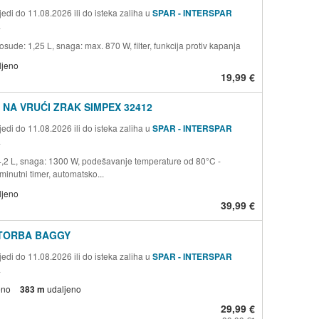
edi do 11.08.2026 ili do isteka zaliha u
SPAR - INTERSPAR
a
osude: 1,25 L, snaga: max. 870 W, filter, funkcija protiv kapanja
ljeno
19,99 €
 NA VRUĆI ZRAK SIMPEX 32412
edi do 11.08.2026 ili do isteka zaliha u
SPAR - INTERSPAR
a
 4,2 L, snaga: 1300 W, podešavanje temperature od 80°C -
inutni timer, automatsko...
ljeno
39,99 €
TORBA BAGGY
edi do 11.08.2026 ili do isteka zaliha u
SPAR - INTERSPAR
a
eno
383 m
udaljeno
29,99 €