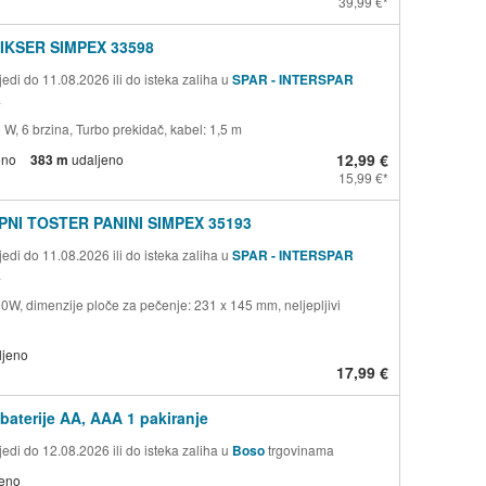
39,99 €
IKSER SIMPEX 33598
edi do 11.08.2026 ili do isteka zaliha u
SPAR - INTERSPAR
a
W, 6 brzina, Turbo prekidač, kabel: 1,5 m
12,99 €
eno
383 m
udaljeno
15,99 €
NI TOSTER PANINI SIMPEX 35193
edi do 11.08.2026 ili do isteka zaliha u
SPAR - INTERSPAR
a
0W, dimenzije ploče za pečenje: 231 x 145 mm, neljepljivi
ljeno
17,99 €
 baterije AA, AAA 1 pakiranje
edi do 12.08.2026 ili do isteka zaliha u
Boso
trgovinama
jeno