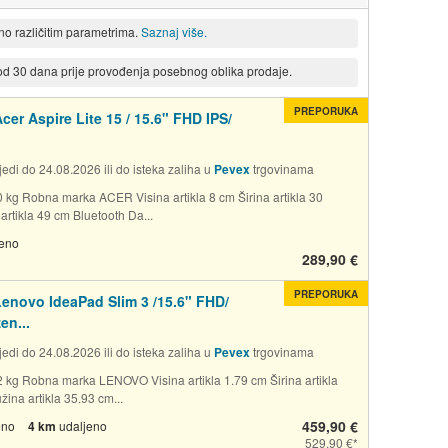
eno različitim parametrima.
Saznaj više.
 od 30 dana prije provođenja posebnog oblika prodaje.
PREPORUKA
cer Aspire Lite 15 / 15.6" FHD IPS/
edi do 24.08.2026 ili do isteka zaliha u
Pevex
trgovinama
0 kg Robna marka ACER Visina artikla 8 cm Širina artikla 30
artikla 49 cm Bluetooth Da...
jeno
289,90 €
PREPORUKA
enovo IdeaPad Slim 3 /15.6" FHD/
n...
edi do 24.08.2026 ili do isteka zaliha u
Pevex
trgovinama
2 kg Robna marka LENOVO Visina artikla 1.79 cm Širina artikla
ina artikla 35.93 cm...
459,90 €
eno
4 km
udaljeno
529,90 €