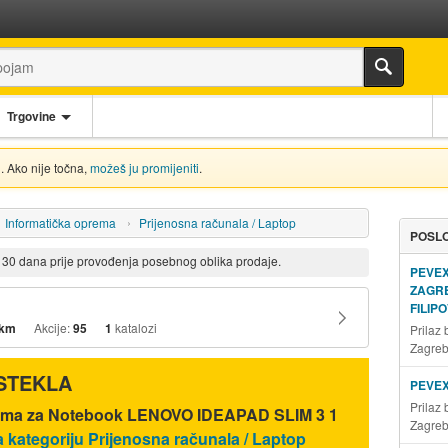
Trgovine
. Ako nije točna,
možeš ju promijeniti
.
Informatička oprema
Prijenosna računala / Laptop
POSLO
d 30 dana prije provođenja posebnog oblika prodaje.
PEVE
ZAGR
FILIP
 km
Akcije:
95
1
katalozi
Prilaz
Zagre
ISTEKLA
PEVE
Prilaz
nama za Notebook LENOVO IDEAPAD SLIM 3 1
Zagre
a kategoriju Prijenosna računala / Laptop