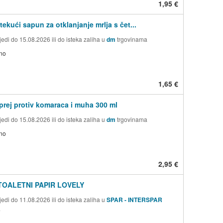
1,95 €
tekući sapun za otklanjanje mrlja s čet...
edi do 15.08.2026 ili do isteka zaliha u
dm
trgovinama
no
1,65 €
Sprej protiv komaraca i muha 300 ml
edi do 15.08.2026 ili do isteka zaliha u
dm
trgovinama
no
2,95 €
TOALETNI PAPIR LOVELY
edi do 11.08.2026 ili do isteka zaliha u
SPAR - INTERSPAR
a