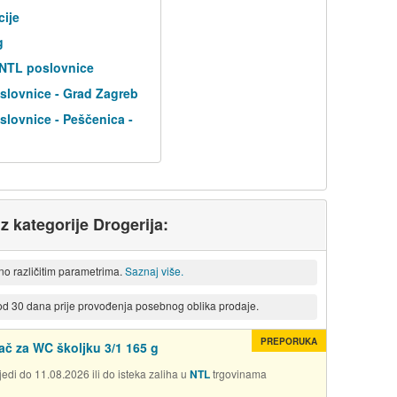
cije
g
 NTL poslovnice
slovnice - Grad Zagreb
lovnice - Peščenica -
iz kategorije Drogerija:
eno različitim parametrima.
Saznaj više.
 od 30 dana prije provođenja posebnog oblika prodaje.
PREPORUKA
ač za WC školjku 3/1 165 g
edi do 11.08.2026 ili do isteka zaliha u
NTL
trgovinama