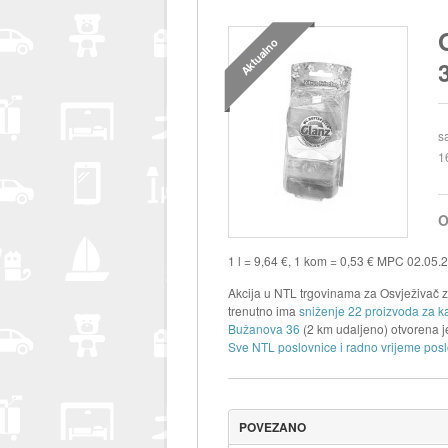
Aktualno
s
1
O
1 l = 9,64 €, 1 kom = 0,53 € MPC 02.05.2
Akcija u NTL trgovinama za Osvježivač za
trenutno ima
sniženje 22 proizvoda za ka
Bužanova 36
(2 km udaljeno) otvorena 
Sve NTL poslovnice i radno vrijeme posl
POVEZANO