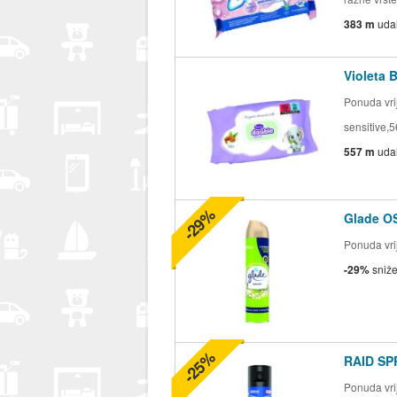
383 m
uda
Violeta
Ponuda vrij
sensitive,
557 m
uda
-29%
Glade O
Ponuda vrij
-29%
sniž
-25%
RAID SP
Ponuda vrij