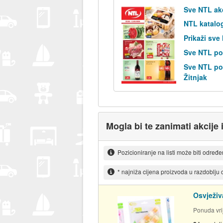
Sve NTL ak
NTL katalo
Prikaži sve
Sve NTL po
Sve NTL pos
Žitnjak
Mogla bi te zanimati akcije 
Pozicioniranje na listi može biti određ
* najniža cijena proizvoda u razdoblju
Osvježiv
Ponuda vrij