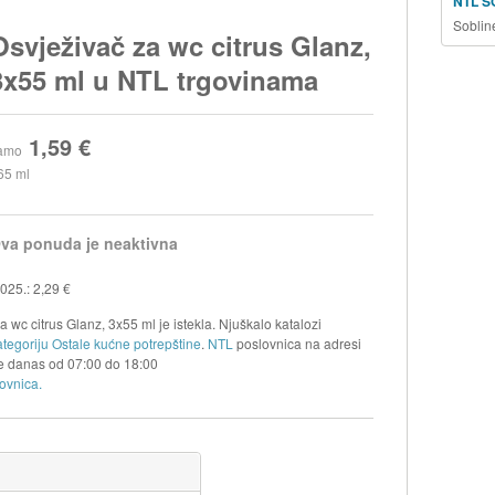
NTL S
Soblin
Osvježivač za wc citrus Glanz,
3x55 ml u NTL trgovinama
1,59 €
amo
65 ml
va ponuda je neaktivna
025.: 2,29 €
 wc citrus Glanz, 3x55 ml je istekla. Njuškalo katalozi
tegoriju Ostale kućne potrepštine
.
NTL
poslovnica na adresi
je danas od
07:00
do
18:00
ovnica.