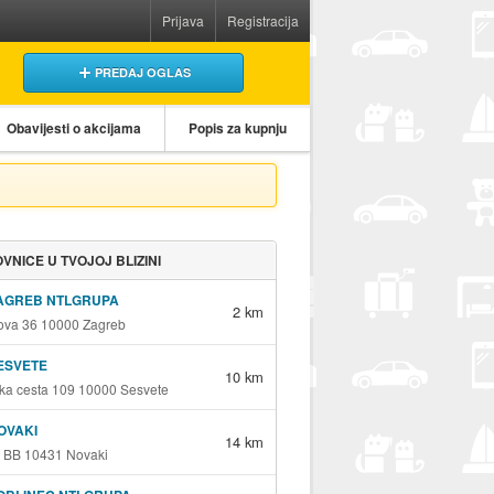
Prijava
Registracija
PREDAJ OGLAS
Obavijesti o akcijama
Popis za kupnju
VNICE U TVOJOJ BLIZINI
ZAGREB NTLGRUPA
2 km
va 36 10000 Zagreb
ESVETE
10 km
ka cesta 109 10000 Sesvete
OVAKI
14 km
 BB 10431 Novaki