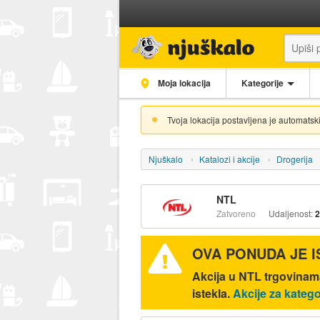
Moja lokacija
Kategorije
Tvoja lokacija postavljena je automatski
Njuškalo
Katalozi i akcije
Drogerija
NTL
Zatvoreno
Udaljenost:
2
OVA PONUDA JE 
Akcija u NTL trgovinama
istekla.
Akcije za katego