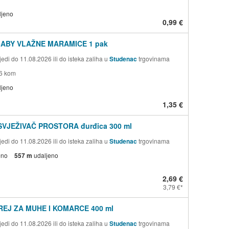
ljeno
0,99 €
 BABY VLAŽNE MARAMICE 1 pak
edi do 11.08.2026 ili do isteka zaliha u
Studenac
trgovinama
56 kom
ljeno
1,35 €
SVJEŽIVAČ PROSTORA đurđica 300 ml
edi do 11.08.2026 ili do isteka zaliha u
Studenac
trgovinama
eno
557 m
udaljeno
2,69 €
3,79 €
REJ ZA MUHE I KOMARCE 400 ml
edi do 11.08.2026 ili do isteka zaliha u
Studenac
trgovinama