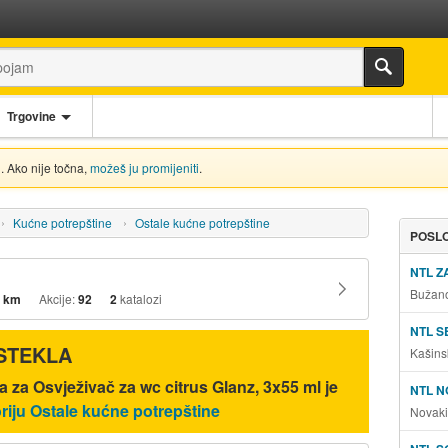
Trgovine
. Ako nije točna,
možeš ju promijeniti
.
Kućne potrepštine
Ostale kućne potrepštine
POSLO
NTL 
Bužano
 km
Akcije:
92
2
katalozi
NTL S
ISTEKLA
Kašins
 za Osvježivač za wc citrus Glanz, 3x55 ml je
NTL N
riju Ostale kućne potrepštine
Novaki