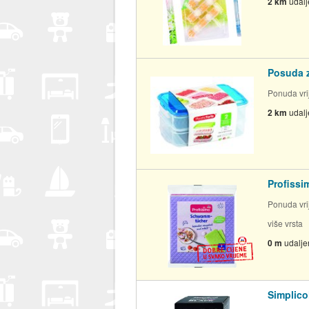
2 km
udal
Posuda z
Ponuda vrij
2 km
udal
Profissi
Ponuda vrij
više vrsta
0 m
udalje
Simplicol