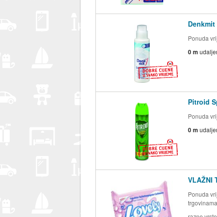
Denkmit 
Ponuda vrij
0 m
udalje
Pitroid 
Ponuda vrij
0 m
udalje
VLAŽNI 
Ponuda vrij
trgovinam
razne vrste