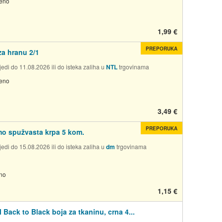
jeno
1,99 €
PREPORUKA
a hranu 2/1
edi do 11.08.2026 ili do isteka zaliha u
NTL
trgovinama
jeno
3,49 €
PREPORUKA
mo spužvasta krpa 5 kom.
edi do 15.08.2026 ili do isteka zaliha u
dm
trgovinama
no
1,15 €
 Back to Black boja za tkaninu, crna 4...