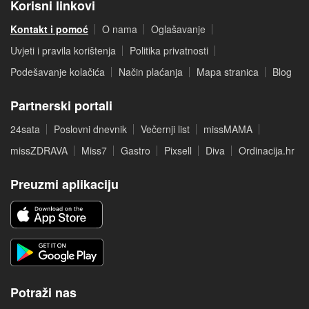
Korisni linkovi
Kontakt i pomoć
O nama
Oglašavanje
Uvjeti i pravila korištenja
Politika privatnosti
Podešavanje kolačića
Način plaćanja
Mapa stranica
Blog
Partnerski portali
24sata
Poslovni dnevnik
Večernji list
missMAMA
missZDRAVA
Miss7
Gastro
Pixsell
Diva
Ordinacija.hr
Preuzmi aplikaciju
Potraži nas