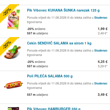
-20%
Pik Vrbovec KUHANA ŠUNKA narezak 125 g
Ponuda vrijedi do 11.08.2026 ili do isteka zaliha u
Studenac
trgovinama
1,99 €
-20%
sniženo
557 m
udaljeno
2,49 €
-20%
Cekin SENDVIČ SALAMA sa sirom 1 kg
Ponuda vrijedi do 11.08.2026 ili do isteka zaliha u
Studenac
trgovinama
4,25 €
-20%
sniženo
557 m
udaljeno
5,29 €
Poli PILEĆA SALAMA 500 g
Ponuda vrijedi do 11.08.2026 ili do isteka zaliha u
Studenac
trgovinama
3,49 €
557 m
udaljeno
Pik Vrbovec HAMBURGER 350 g