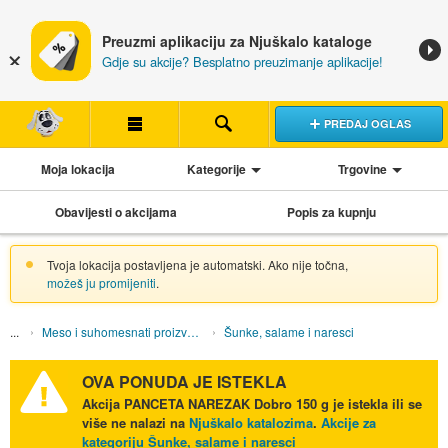
Preuzmi aplikaciju za Njuškalo kataloge
Gdje su akcije? Besplatno preuzimanje aplikacije!
PREDAJ OGLAS
Moja lokacija
Kategorije
Trgovine
Obavijesti o akcijama
Popis za kupnju
Tvoja lokacija postavljena je automatski. Ako nije točna,
možeš ju promijeniti
.
Meso i suhomesnati proizvodi
Šunke, salame i naresci
OVA PONUDA JE ISTEKLA
Akcija
PANCETA NAREZAK Dobro 150 g
je istekla ili se
više ne nalazi na
Njuškalo katalozima
.
Akcije za
kategoriju Šunke, salame i naresci