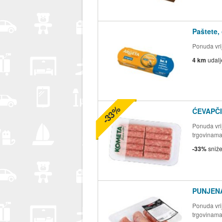
Paštete,
Ponuda vrij
4 km
udal
-33%
ĆEVAPČI
Ponuda vrij
trgovinam
-33%
sniž
PUNJENA
Ponuda vrij
trgovinam