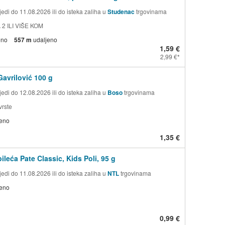
edi do 11.08.2026 ili do isteka zaliha u
Studenac
trgovinama
 2 ILI VIŠE KOM
eno
557 m
udaljeno
1,59 €
2,99 €
Gavrilović 100 g
edi do 12.08.2026 ili do isteka zaliha u
Boso
trgovinama
rste
jeno
1,35 €
ileća Pate Classic, Kids Poli, 95 g
edi do 11.08.2026 ili do isteka zaliha u
NTL
trgovinama
jeno
0,99 €