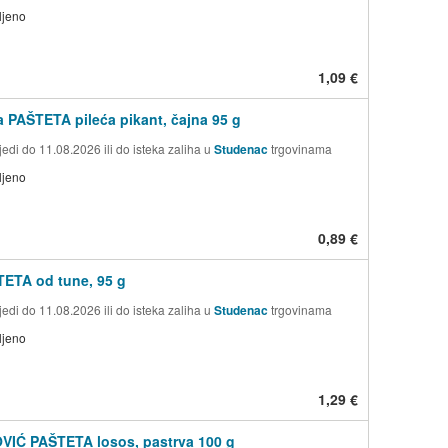
ljeno
1,09 €
 PAŠTETA pileća pikant, čajna 95 g
edi do 11.08.2026 ili do isteka zaliha u
Studenac
trgovinama
ljeno
0,89 €
ETA od tune, 95 g
edi do 11.08.2026 ili do isteka zaliha u
Studenac
trgovinama
ljeno
1,29 €
VIĆ PAŠTETA losos, pastrva 100 g