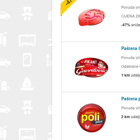
Ponuda vrij
CIJENA ZA
-47%
sniž
Pašteta 
Ponuda vrij
Odabrane v
1 km
udal
Pašteta p
Ponuda vrij
2 km
udal