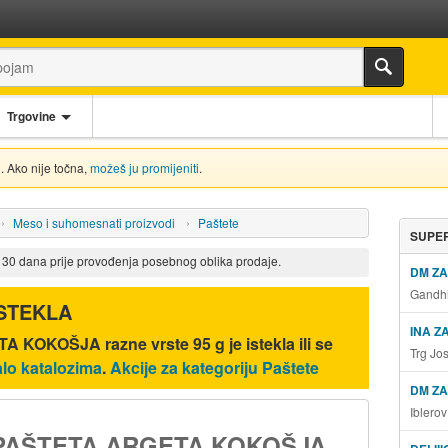
Trgovine
. Ako nije točna,
možeš ju promijeniti
.
Meso i suhomesnati proizvodi
Paštete
SUPER
d 30 dana prije provođenja posebnog oblika prodaje.
DM Z
Gandhi
ISTEKLA
INA Z
 KOKOŠJA razne vrste 95 g
je istekla ili se
Trg Jo
lo katalozima
.
Akcije za kategoriju Paštete
DM ZA
Iblero
PAŠTETA ARGETA KOKOŠJA