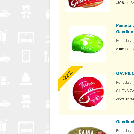
-30%
sniž
Pašteta 
Gavrilov.
Ponuda vrij
2 km
udal
-22%
GAVRILO
Ponuda vrij
CIJENA ZA
-22%
sniž
Gavrilov
Ponuda vrij