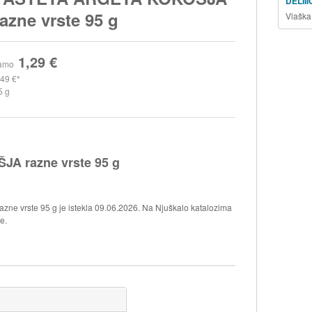
DELII
razne vrste 95 g
Vlaška
1,29 €
amo
,49 €
5 g
A razne vrste 95 g
e vrste 95 g je istekla 09.06.2026. Na Njuškalo katalozima
e.