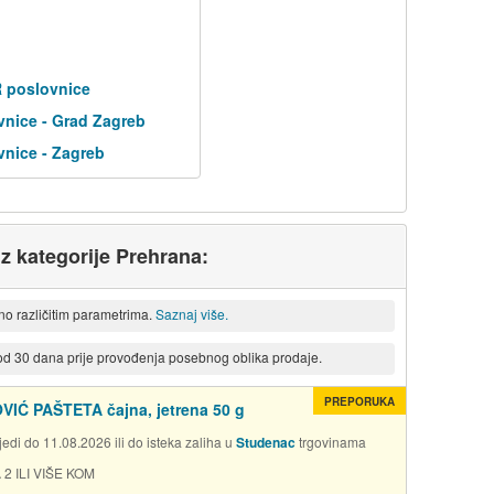
R poslovnice
nice - Grad Zagreb
nice - Zagreb
iz kategorije Prehrana:
eno različitim parametrima.
Saznaj više.
 od 30 dana prije provođenja posebnog oblika prodaje.
PREPORUKA
IĆ PAŠTETA čajna, jetrena 50 g
edi do 11.08.2026 ili do isteka zaliha u
Studenac
trgovinama
 2 ILI VIŠE KOM