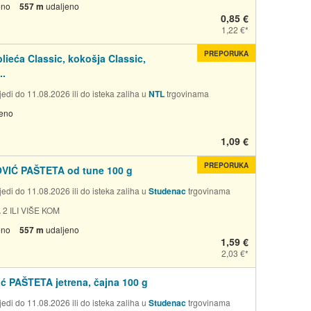
eno
557 m
udaljeno
0,85 €
1,22 €
PREPORUKA
plieća Classic, kokošja Classic,
..
edi do 11.08.2026 ili do isteka zaliha u
NTL
trgovinama
jeno
1,09 €
PREPORUKA
VIĆ PAŠTETA od tune 100 g
edi do 11.08.2026 ili do isteka zaliha u
Studenac
trgovinama
 2 ILI VIŠE KOM
eno
557 m
udaljeno
1,59 €
2,03 €
ić PAŠTETA jetrena, čajna 100 g
edi do 11.08.2026 ili do isteka zaliha u
Studenac
trgovinama