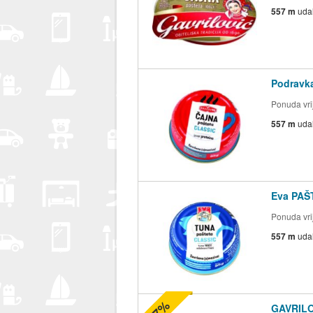
557 m
uda
Podravka
Ponuda vrij
557 m
uda
Eva PAŠT
Ponuda vrij
557 m
uda
-47%
GAVRILO