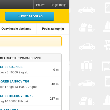
Prijava
Registracija
PREDAJ OGLAS
Obavijesti o akcijama
Popis za kupnju
MARKETI U TVOJOJ BLIZINI
AGREB GAJNICE
0 m
jeva 3 10000 Zagreb
AGREB LANGOV TRG
40 m
sipa Langa 13 10000 Zagreb
GREB IBLEROV TRG 10
287 m
v trg 10 10000 Ribnjak