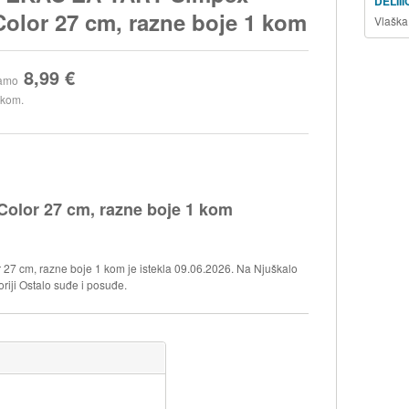
DELII
Color 27 cm, razne boje 1 kom
Vlaška
8,99 €
amo
 kom.
lor 27 cm, razne boje 1 kom
7 cm, razne boje 1 kom je istekla 09.06.2026. Na Njuškalo
riji Ostalo suđe i posuđe.