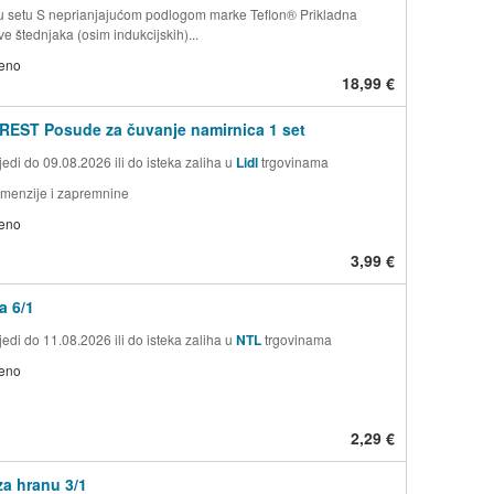
 setu S neprianjajućom podlogom marke Teflon® Prikladna
ve štednjaka (osim indukcijskih)...
jeno
18,99 €
EST Posude za čuvanje namirnica 1 set
edi do 09.08.2026 ili do isteka zaliha u
Lidl
trgovinama
dimenzije i zapremnine
jeno
3,99 €
a 6/1
edi do 11.08.2026 ili do isteka zaliha u
NTL
trgovinama
jeno
2,29 €
a hranu 3/1