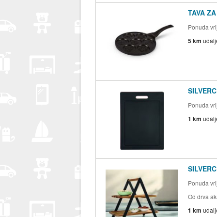
TAVA ZA
Ponuda vrij
5 km
udal
SILVERC
Ponuda vrij
1 km
udal
SILVERC
Ponuda vrij
Od drva ak
1 km
udal