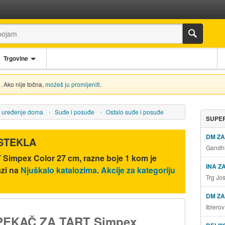
Trgovine
. Ako nije točna,
možeš ju promijeniti
.
i uređenje doma
Suđe i posuđe
Ostalo suđe i posuđe
SUPER
DM Z
ISTEKLA
Gandhi
impex Color 27 cm, razne boje 1 kom
je
INA Z
azi na
Njuškalo katalozima
.
Akcije za kategoriju
Trg Jo
DM ZA
Iblero
PEKAČ ZA TART Simpex