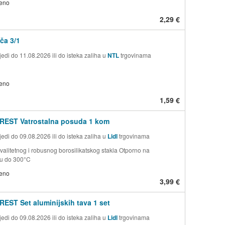
jeno
2,29 €
ča 3/1
edi do 11.08.2026 ili do isteka zaliha u
NTL
trgovinama
jeno
1,59 €
REST Vatrostalna posuda 1 kom
edi do 09.08.2026 ili do isteka zaliha u
Lidl
trgovinama
valitetnog i robusnog borosilikatskog stakla Otporno na
ru do 300°C
jeno
3,99 €
EST Set aluminijskih tava 1 set
edi do 09.08.2026 ili do isteka zaliha u
Lidl
trgovinama