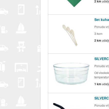
2 km
udal
Set kuha
Ponuda vrij
3 kom
2 km
udal
SILVERC
Ponuda vrij
Od visokok
temperatu
1 km
udal
SILVERCR
Ponuda vrij