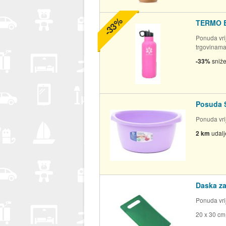
-33%
TERMO 
Ponuda vrij
trgovinam
-33%
sniž
Posuda S
Ponuda vrij
2 km
udal
Daska za
Ponuda vrij
20 x 30 cm