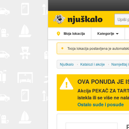
Moja lokacija
Kategorije
Tvoja lokacija postavljena je automatski
Njuškalo
Katalozi i akcije
Namještaj 
OVA PONUDA JE 
Akcija
PEKAČ ZA TART S
istekla ili se više ne nal
Ostalo suđe i posuđe