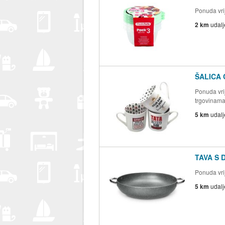
Ponuda vrij
2 km
udal
ŠALICA 
Ponuda vrij
trgovinam
5 km
udal
TAVA S 
Ponuda vrij
5 km
udal