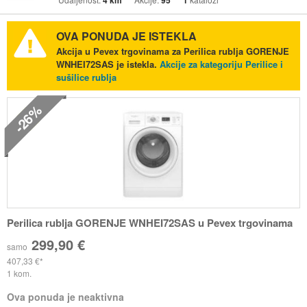
4 km
95
1
OVA PONUDA JE ISTEKLA
Akcija u Pevex trgovinama za Perilica rublja GORENJE
WNHEI72SAS je istekla.
Akcije za kategoriju Perilice i
sušilice rublja
-26%
Perilica rublja GORENJE WNHEI72SAS u Pevex trgovinama
299,90 €
samo
407,33 €
1 kom.
Ova ponuda je neaktivna