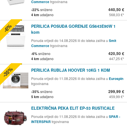
Commerce
trgovinama
440,50 €
-22%
sniženo
4 km
udaljeno
568,03 €
-6%
PERILICA POSUĐA GORENJE GS643E90W 1
kom
Ponuda vrijedi do 14.08.2026 ili do isteka zaliha u
Smit
Commerce
trgovinama
420,50 €
-6%
sniženo
4 km
udaljeno
447,25 €
-35%
PERILICA RUBLJA HOOVER 10KG 1 KOM
Ponuda vrijedi do 11.08.2026 ili do isteka zaliha u
Eurospin
trgovinama
299,99 €
-35%
sniženo
5 km
udaljeno
459,99 €
ELEKTRIČNA PEKA ELIT EP-53 RUSTICALE
Ponuda vrijedi do 11.08.2026 ili do isteka zaliha u
SPAR -
INTERSPAR
trgovinama