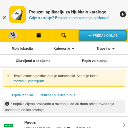
Preuzmi aplikaciju za Njuškalo kataloge
Gdje su akcije? Besplatno preuzimanje aplikacije!
PREDAJ OGLAS
Moja lokacija
Kategorije
Trgovine
Obavijesti o akcijama
Popis za kupnju
Tvoja lokacija postavljena je automatski. Ako nije točna,
možeš ju promijeniti
.
Bijela tehnika
Perilice i sušilice rublja
* najniža cijena proizvoda u razdoblju od 30 dana prije provođenja
posebnog oblika prodaje.
Pevex
Udaljenost:
Akcije:
katalozi