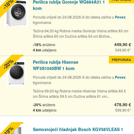
-18%
Perilica rublja Gorenje WG684A31 1
kom
Ponuda vrijedi do 24.08.2026 ili do isteka zaliha u
Pevex
trgovinama
Težina 64,00 kg Robna marka Gorenje Visina artikla 83 cm
Širina artikla 60 cm Dužina artikla 54 cm Brzina...
449,90 €
-18%
sniženo
4 km
udaljeno
549,90 €
-20%
PREPORUKA
Perilica rublja Hisense
WF5S1045BW 1 kom
Ponuda vrijedi do 24.08.2026 ili do isteka zaliha u
Pevex
trgovinama
Težina 69,00 kg Robna marka Hisense Visina artikla 84.5
cm Širina artikla 59.5 cm Dužina artikla 61 cm...
478,90 €
-20%
sniženo
4 km
udaljeno
599,90 €
-19%
Samostojeći hladnjak Bosch KGV58VLEAS 1