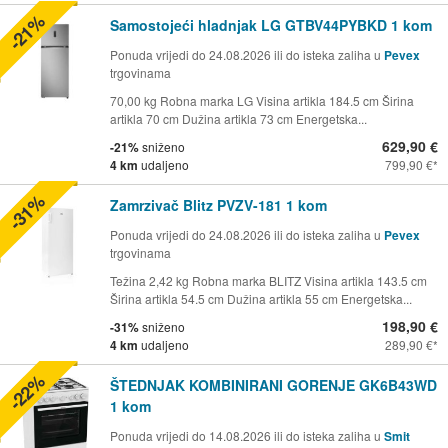
-21%
Samostojeći hladnjak LG GTBV44PYBKD 1 kom
Ponuda vrijedi do 24.08.2026 ili do isteka zaliha u
Pevex
trgovinama
70,00 kg Robna marka LG Visina artikla 184.5 cm Širina
artikla 70 cm Dužina artikla 73 cm Energetska...
629,90 €
-21%
sniženo
4 km
udaljeno
799,90 €
-31%
Zamrzivač Blitz PVZV-181 1 kom
Ponuda vrijedi do 24.08.2026 ili do isteka zaliha u
Pevex
trgovinama
Težina 2,42 kg Robna marka BLITZ Visina artikla 143.5 cm
Širina artikla 54.5 cm Dužina artikla 55 cm Energetska...
198,90 €
-31%
sniženo
4 km
udaljeno
289,90 €
-22%
ŠTEDNJAK KOMBINIRANI GORENJE GK6B43WD
1 kom
Ponuda vrijedi do 14.08.2026 ili do isteka zaliha u
Smit