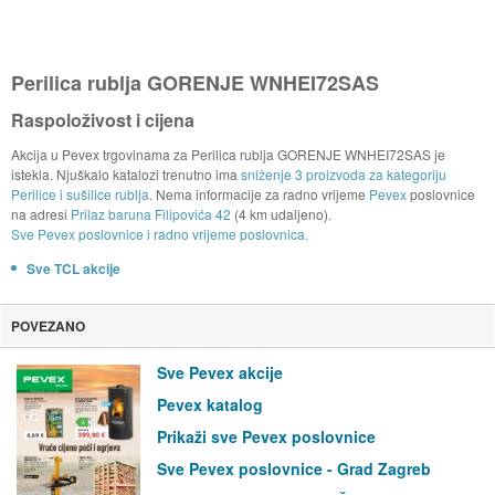
Perilica rublja GORENJE WNHEI72SAS
Raspoloživost i cijena
Akcija u Pevex trgovinama za Perilica rublja GORENJE WNHEI72SAS je
istekla. Njuškalo katalozi trenutno ima
sniženje 3 proizvoda za kategoriju
Perilice i sušilice rublja
. Nema informacije za radno vrijeme
Pevex
poslovnice
na adresi
Prilaz baruna Filipovića 42
(4 km udaljeno).
Sve Pevex poslovnice i radno vrijeme poslovnica.
Sve TCL akcije
POVEZANO
Sve Pevex akcije
Pevex katalog
Prikaži sve Pevex poslovnice
Sve Pevex poslovnice - Grad Zagreb