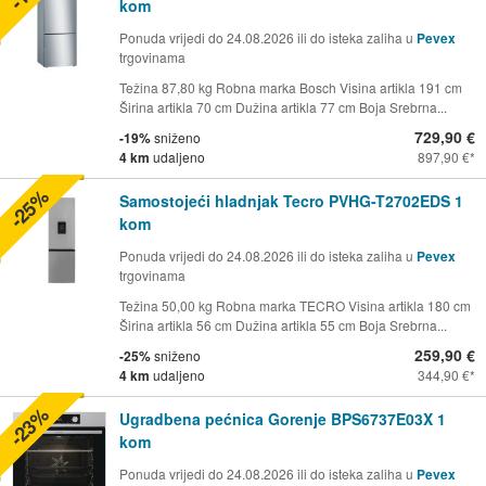
kom
Ponuda vrijedi do 24.08.2026 ili do isteka zaliha u
Pevex
trgovinama
Težina 87,80 kg Robna marka Bosch Visina artikla 191 cm
Širina artikla 70 cm Dužina artikla 77 cm Boja Srebrna...
729,90 €
-19%
sniženo
4 km
udaljeno
897,90 €
-25%
Samostojeći hladnjak Tecro PVHG-T2702EDS 1
kom
Ponuda vrijedi do 24.08.2026 ili do isteka zaliha u
Pevex
trgovinama
Težina 50,00 kg Robna marka TECRO Visina artikla 180 cm
Širina artikla 56 cm Dužina artikla 55 cm Boja Srebrna...
259,90 €
-25%
sniženo
4 km
udaljeno
344,90 €
-23%
Ugradbena pećnica Gorenje BPS6737E03X 1
kom
Ponuda vrijedi do 24.08.2026 ili do isteka zaliha u
Pevex