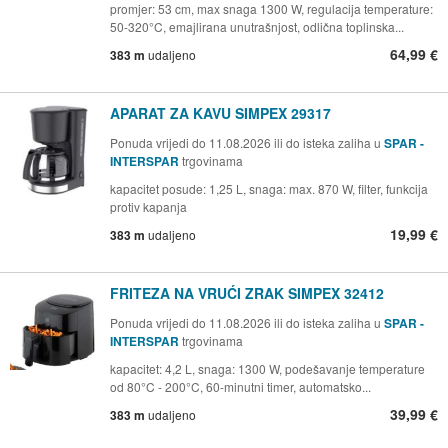
promjer: 53 cm, max snaga 1300 W, regulacija temperature:
50-320°C, emajlirana unutrašnjost, odlična toplinska...
64,99 €
383 m
udaljeno
APARAT ZA KAVU SIMPEX 29317
Ponuda vrijedi do 11.08.2026 ili do isteka zaliha u
SPAR -
INTERSPAR
trgovinama
kapacitet posude: 1,25 L, snaga: max. 870 W, filter, funkcija
protiv kapanja
19,99 €
383 m
udaljeno
FRITEZA NA VRUĆI ZRAK SIMPEX 32412
Ponuda vrijedi do 11.08.2026 ili do isteka zaliha u
SPAR -
INTERSPAR
trgovinama
kapacitet: 4,2 L, snaga: 1300 W, podešavanje temperature
od 80°C - 200°C, 60-minutni timer, automatsko...
39,99 €
383 m
udaljeno