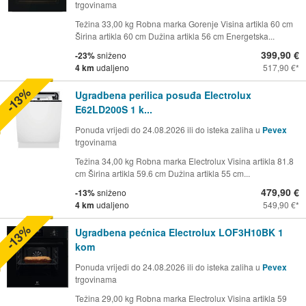
trgovinama
Težina 33,00 kg Robna marka Gorenje Visina artikla 60 cm
Širina artikla 60 cm Dužina artikla 56 cm Energetska...
399,90 €
-23%
sniženo
4 km
udaljeno
517,90 €
-13%
Ugradbena perilica posuđa Electrolux
E62LD200S 1 k...
Ponuda vrijedi do 24.08.2026 ili do isteka zaliha u
Pevex
trgovinama
Težina 34,00 kg Robna marka Electrolux Visina artikla 81.8
cm Širina artikla 59.6 cm Dužina artikla 55 cm...
479,90 €
-13%
sniženo
4 km
udaljeno
549,90 €
-13%
Ugradbena pećnica Electrolux LOF3H10BK 1
kom
Ponuda vrijedi do 24.08.2026 ili do isteka zaliha u
Pevex
trgovinama
Težina 29,00 kg Robna marka Electrolux Visina artikla 59