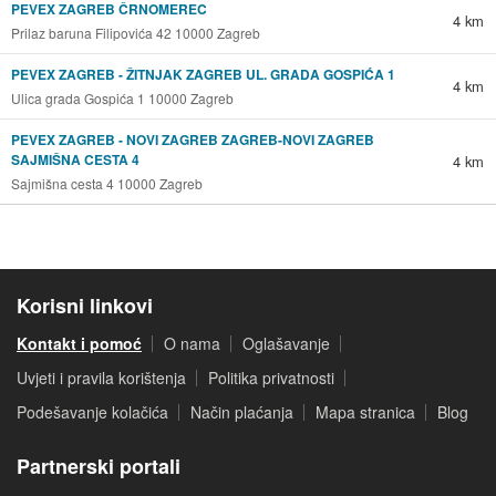
PEVEX ZAGREB ČRNOMEREC
4 km
Prilaz baruna Filipovića 42 10000 Zagreb
PEVEX ZAGREB - ŽITNJAK ZAGREB UL. GRADA GOSPIĆA 1
4 km
Ulica grada Gospića 1 10000 Zagreb
PEVEX ZAGREB - NOVI ZAGREB ZAGREB-NOVI ZAGREB
SAJMIŠNA CESTA 4
4 km
Sajmišna cesta 4 10000 Zagreb
Korisni linkovi
Kontakt i pomoć
O nama
Oglašavanje
Uvjeti i pravila korištenja
Politika privatnosti
Podešavanje kolačića
Način plaćanja
Mapa stranica
Blog
Partnerski portali