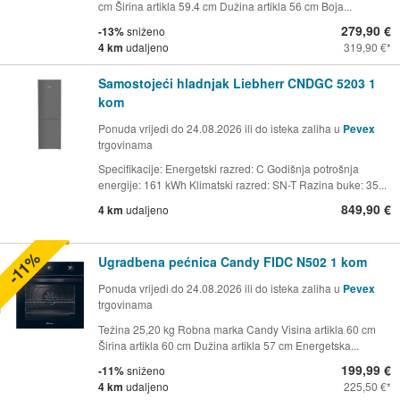
cm Širina artikla 59.4 cm Dužina artikla 56 cm Boja...
279,90 €
-13%
sniženo
4 km
udaljeno
319,90 €
Samostojeći hladnjak Liebherr CNDGC 5203 1
kom
Ponuda vrijedi do 24.08.2026 ili do isteka zaliha u
Pevex
trgovinama
Specifikacije: Energetski razred: C Godišnja potrošnja
energije: 161 kWh Klimatski razred: SN-T Razina buke: 35...
849,90 €
4 km
udaljeno
-11%
Ugradbena pećnica Candy FIDC N502 1 kom
Ponuda vrijedi do 24.08.2026 ili do isteka zaliha u
Pevex
trgovinama
Težina 25,20 kg Robna marka Candy Visina artikla 60 cm
Širina artikla 60 cm Dužina artikla 57 cm Energetska...
199,99 €
-11%
sniženo
4 km
udaljeno
225,50 €