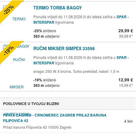
-25%
TERMO TORBA BAGGY
Ponuda vrijedi do 11.08.2026 ili do isteka zaliha u
SPAR -
INTERSPAR
trgovinama
29,99 €
-25%
sniženo
383 m
udaljeno
39,99 €
-19%
RUČNI MIKSER SIMPEX 33598
Ponuda vrijedi do 11.08.2026 ili do isteka zaliha u
SPAR -
INTERSPAR
trgovinama
snaga: 250 W, 6 brzina, Turbo prekidač, kabel: 1,5 m
12,99 €
-19%
sniženo
383 m
udaljeno
15,99 €
POSLOVNICE U TVOJOJ BLIZINI
PEVEX ZAGREB - ČRNOMEREC ZAGREB PRILAZ BARUNA
FILIPOVIĆA 42
4 km
Prilaz baruna Filipovića 42 10000 Zagreb