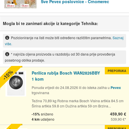
Sve Pevex poslovnice - Črnomerec
Mogla bi te zanimati akcije iz kategorije Tehnika:
Pozicioniranje na listi može biti određeno različitim parametrima.
Saznaj
više.
* najniža cijena proizvoda u razdoblju od 30 dana prije provođenja
posebnog oblika prodaje.
-15%
PREPORUKA
Perilica rublja Bosch WAN2826BBY
1 kom
Ponuda vrijedi do 24.08.2026 ili do isteka zaliha u
Pevex
trgovinama
Težina 70,89 kg Robna marka Bosch Visina artikla 84.5 cm
Širina artikla 59.8 cm Dužina artikla 59 cm Brzina...
459,90 €
-15%
sniženo
4 km
udaljeno
539,90 €
PREPORUKA