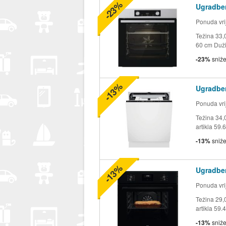
-23%
Ugradbe
Ponuda vrij
Težina 33,
60 cm Duži
-23%
sniž
-13%
Ugradben
Ponuda vrij
Težina 34,
artikla 59.
-13%
sniž
-13%
Ugradbe
Ponuda vrij
Težina 29,
artikla 59.
-13%
sniž