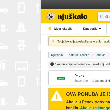
Moja lokacija
Kategorije
Tvoja lokacija postavljena je automatski
Njuškalo
Katalozi i akcije
Tehnika
* najniža cijena proizvoda u razdoblju o
Pevex
Zatvoreno
Udaljenost:
4
OVA PONUDA JE 
Akcija u Pevex trgovin
istekla.
Akcije za kategor