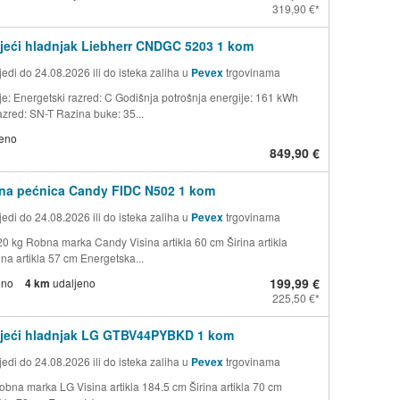
319,90 €
eći hladnjak Liebherr CNDGC 5203 1 kom
edi do 24.08.2026 ili do isteka zaliha u
Pevex
trgovinama
ije: Energetski razred: C Godišnja potrošnja energije: 161 kWh
azred: SN-T Razina buke: 35...
jeno
849,90 €
na pećnica Candy FIDC N502 1 kom
edi do 24.08.2026 ili do isteka zaliha u
Pevex
trgovinama
20 kg Robna marka Candy Visina artikla 60 cm Širina artikla
na artikla 57 cm Energetska...
199,99 €
eno
4 km
udaljeno
225,50 €
jeći hladnjak LG GTBV44PYBKD 1 kom
edi do 24.08.2026 ili do isteka zaliha u
Pevex
trgovinama
obna marka LG Visina artikla 184.5 cm Širina artikla 70 cm