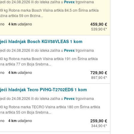
edi do 24.08.2026 ili do isteka zaliha u
Pevex
trgovinama
89 kg Robna marka Bosch Visina artikla 84.5 cm Širina artikla
ina artikla 59 cm Brzina...
459,90 €
eno
4 km
udaljeno
539,90 €
jeći hladnjak Bosch KGV58VLEAS 1 kom
edi do 24.08.2026 ili do isteka zaliha u
Pevex
trgovinama
80 kg Robna marka Bosch Visina artikla 191 cm Širina artikla
na artikla 77 cm Boja Srebrna...
729,90 €
eno
4 km
udaljeno
897,90 €
jeći hladnjak Tecro PVHG-T2702EDS 1 kom
edi do 24.08.2026 ili do isteka zaliha u
Pevex
trgovinama
00 kg Robna marka TECRO Visina artikla 180 cm Širina artikla
na artikla 55 cm Boja Srebrna...
259,90 €
eno
4 km
udaljeno
344,90 €