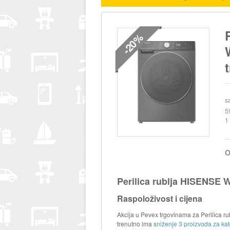
-20%
s
5
1
O
Perilica rublja HISENSE
Raspoloživost i cijena
Akcija u Pevex trgovinama za Perilica r
trenutno ima
sniženje 3 proizvoda za kate