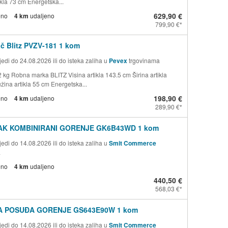
kla 73 cm Energetska...
629,90 €
eno
4 km
udaljeno
799,90 €
č Blitz PVZV-181 1 kom
edi do 24.08.2026 ili do isteka zaliha u
Pevex
trgovinama
2 kg Robna marka BLITZ Visina artikla 143.5 cm Širina artikla
žina artikla 55 cm Energetska...
198,90 €
eno
4 km
udaljeno
289,90 €
AK KOMBINIRANI GORENJE GK6B43WD 1 kom
edi do 14.08.2026 ili do isteka zaliha u
Smit Commerce
a
eno
4 km
udaljeno
440,50 €
568,03 €
A POSUĐA GORENJE GS643E90W 1 kom
edi do 14.08.2026 ili do isteka zaliha u
Smit Commerce