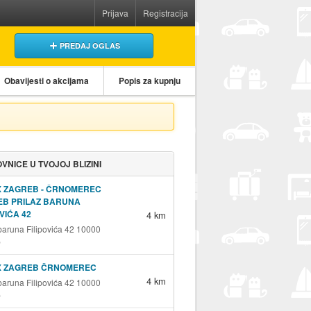
Prijava
Registracija
PREDAJ OGLAS
Obavijesti o akcijama
Popis za kupnju
VNICE U TVOJOJ BLIZINI
X ZAGREB - ČRNOMEREC
EB PRILAZ BARUNA
OVIĆA 42
4 km
 baruna Filipovića 42 10000
b
X ZAGREB ČRNOMEREC
4 km
 baruna Filipovića 42 10000
b