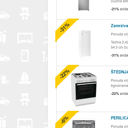
Dužina arti
-21%
sniž
-31%
Zamrziva
Ponuda vrij
Težina 2,4
54.5 cm Du
-31%
sniž
-22%
ŠTEDNJ
Ponuda vrij
trgovinam
-22%
sniž
-6%
PERILIC
Ponuda vrij