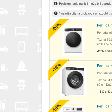
Pozicioniranje na listi može biti određ
* najniža cijena proizvoda u razdoblju
-20%
Perilica
Ponuda vrij
Težina 69,
artikla 59.
-20%
sniž
-18%
Perilica
Ponuda vrij
Težina 64,
60 cm Dužin
-18%
sniž
-15%
Perilica