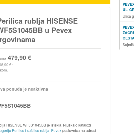
PEVEX
UL. G
Ulica 
Perilica rublja HISENSE
PEVEX
WF5S1045BB u Pevex
ZAGRE
trgovinama
CESTA
Sajmiš
479,90 €
amo
98,90 €
 kom.
va ponuda je neaktivna
 WF5S1045BB
ublja HISENSE WF5S1045BB je istekla. Njuškalo katalozi
goriju Perilice i sušilice rublja
.
Pevex
poslovnica na adresi