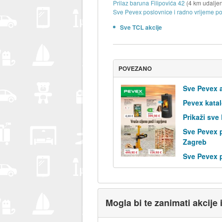
Prilaz baruna Filipovića 42
(4 km udalje
Sve Pevex poslovnice i radno vrijeme po
Sve TCL akcije
POVEZANO
Sve Pevex a
Pevex kata
Prikaži sve
Sve Pevex 
Zagreb
Sve Pevex 
Mogla bi te zanimati akcije 