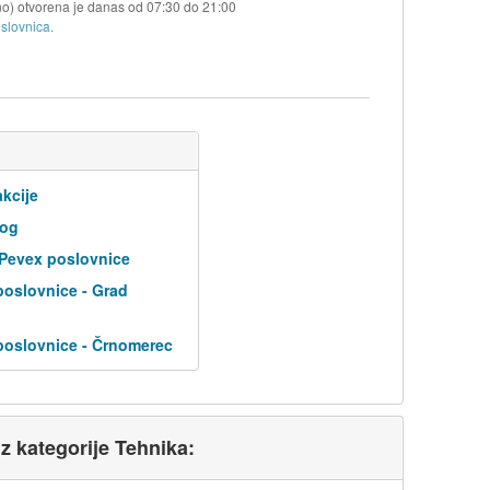
no) otvorena je danas od
07:30
do
21:00
slovnica.
kcije
log
 Pevex poslovnice
poslovnice - Grad
poslovnice - Črnomerec
iz kategorije Tehnika: