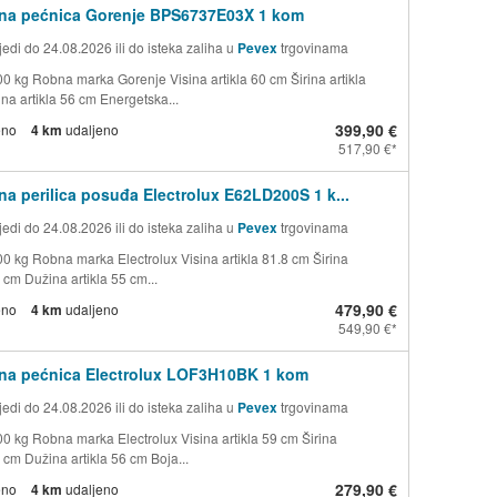
na pećnica Gorenje BPS6737E03X 1 kom
edi do 24.08.2026 ili do isteka zaliha u
Pevex
trgovinama
00 kg Robna marka Gorenje Visina artikla 60 cm Širina artikla
na artikla 56 cm Energetska...
399,90 €
eno
4 km
udaljeno
517,90 €
a perilica posuđa Electrolux E62LD200S 1 k...
edi do 24.08.2026 ili do isteka zaliha u
Pevex
trgovinama
00 kg Robna marka Electrolux Visina artikla 81.8 cm Širina
6 cm Dužina artikla 55 cm...
479,90 €
eno
4 km
udaljeno
549,90 €
na pećnica Electrolux LOF3H10BK 1 kom
edi do 24.08.2026 ili do isteka zaliha u
Pevex
trgovinama
00 kg Robna marka Electrolux Visina artikla 59 cm Širina
4 cm Dužina artikla 56 cm Boja...
279,90 €
eno
4 km
udaljeno