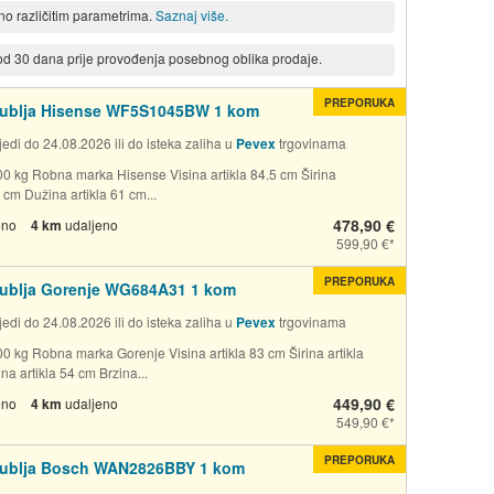
eno različitim parametrima.
Saznaj više.
 od 30 dana prije provođenja posebnog oblika prodaje.
PREPORUKA
 rublja Hisense WF5S1045BW 1 kom
edi do 24.08.2026 ili do isteka zaliha u
Pevex
trgovinama
00 kg Robna marka Hisense Visina artikla 84.5 cm Širina
5 cm Dužina artikla 61 cm...
478,90 €
eno
4 km
udaljeno
599,90 €
PREPORUKA
 rublja Gorenje WG684A31 1 kom
edi do 24.08.2026 ili do isteka zaliha u
Pevex
trgovinama
00 kg Robna marka Gorenje Visina artikla 83 cm Širina artikla
a artikla 54 cm Brzina...
449,90 €
eno
4 km
udaljeno
549,90 €
PREPORUKA
 rublja Bosch WAN2826BBY 1 kom