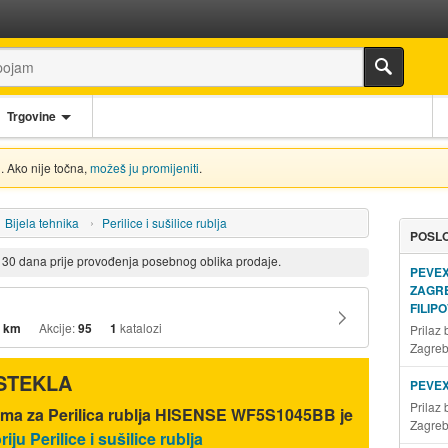
Trgovine
. Ako nije točna,
možeš ju promijeniti
.
Bijela tehnika
Perilice i sušilice rublja
POSLO
d 30 dana prije provođenja posebnog oblika prodaje.
PEVE
ZAGR
FILIP
 km
Akcije:
95
1
katalozi
Prilaz
Zagre
ISTEKLA
PEVE
Prilaz
ama za Perilica rublja HISENSE WF5S1045BB je
Zagre
iju Perilice i sušilice rublja