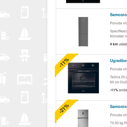
Samostoj
Ponuda vrij
Specifikac
Klimatski r
4 km
udal
-11%
Ugradbe
Ponuda vrij
Težina 25,
60 cm Duži
-11%
sniž
-21%
Samosto
Ponuda vrij
70,00 kg R