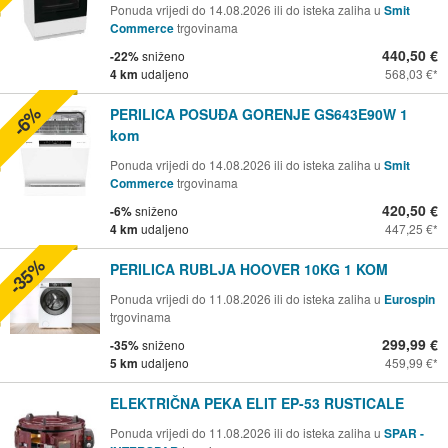
Ponuda vrijedi do 14.08.2026 ili do isteka zaliha u
Smit
Commerce
trgovinama
440,50 €
-22%
sniženo
4 km
udaljeno
568,03 €
-6%
PERILICA POSUĐA GORENJE GS643E90W 1
kom
Ponuda vrijedi do 14.08.2026 ili do isteka zaliha u
Smit
Commerce
trgovinama
420,50 €
-6%
sniženo
4 km
udaljeno
447,25 €
-35%
PERILICA RUBLJA HOOVER 10KG 1 KOM
Ponuda vrijedi do 11.08.2026 ili do isteka zaliha u
Eurospin
trgovinama
299,99 €
-35%
sniženo
5 km
udaljeno
459,99 €
ELEKTRIČNA PEKA ELIT EP-53 RUSTICALE
Ponuda vrijedi do 11.08.2026 ili do isteka zaliha u
SPAR -