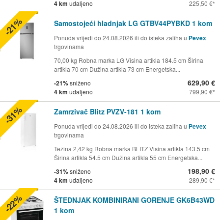
4 km
udaljeno
225,50 €
-21%
Samostojeći hladnjak LG GTBV44PYBKD 1 kom
Ponuda vrijedi do 24.08.2026 ili do isteka zaliha u
Pevex
trgovinama
70,00 kg Robna marka LG Visina artikla 184.5 cm Širina
artikla 70 cm Dužina artikla 73 cm Energetska...
629,90 €
-21%
sniženo
4 km
udaljeno
799,90 €
-31%
Zamrzivač Blitz PVZV-181 1 kom
Ponuda vrijedi do 24.08.2026 ili do isteka zaliha u
Pevex
trgovinama
Težina 2,42 kg Robna marka BLITZ Visina artikla 143.5 cm
Širina artikla 54.5 cm Dužina artikla 55 cm Energetska...
198,90 €
-31%
sniženo
4 km
udaljeno
289,90 €
-22%
ŠTEDNJAK KOMBINIRANI GORENJE GK6B43WD
1 kom