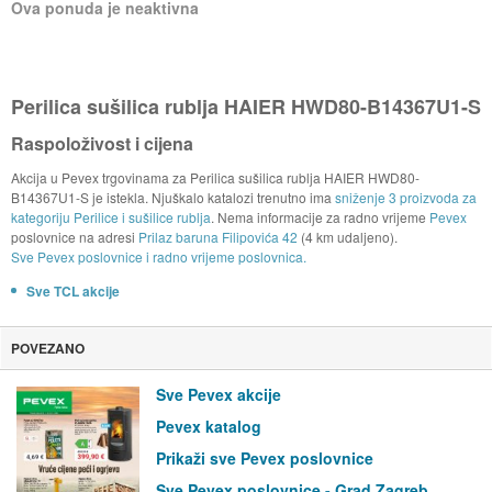
Ova ponuda je neaktivna
Perilica sušilica rublja HAIER HWD80-B14367U1-S
Raspoloživost i cijena
Akcija u Pevex trgovinama za Perilica sušilica rublja HAIER HWD80-
B14367U1-S je istekla. Njuškalo katalozi trenutno ima
sniženje 3 proizvoda za
kategoriju Perilice i sušilice rublja
. Nema informacije za radno vrijeme
Pevex
poslovnice na adresi
Prilaz baruna Filipovića 42
(4 km udaljeno).
Sve Pevex poslovnice i radno vrijeme poslovnica.
Sve TCL akcije
POVEZANO
Sve Pevex akcije
Pevex katalog
Prikaži sve Pevex poslovnice
Sve Pevex poslovnice - Grad Zagreb