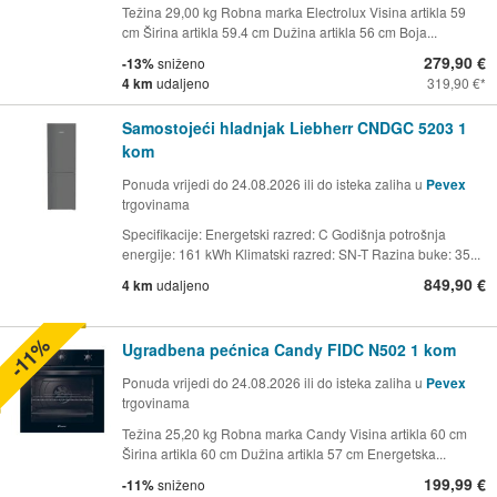
Težina 29,00 kg Robna marka Electrolux Visina artikla 59
cm Širina artikla 59.4 cm Dužina artikla 56 cm Boja...
279,90 €
-13%
sniženo
4 km
udaljeno
319,90 €
Samostojeći hladnjak Liebherr CNDGC 5203 1
kom
Ponuda vrijedi do 24.08.2026 ili do isteka zaliha u
Pevex
trgovinama
Specifikacije: Energetski razred: C Godišnja potrošnja
energije: 161 kWh Klimatski razred: SN-T Razina buke: 35...
849,90 €
4 km
udaljeno
-11%
Ugradbena pećnica Candy FIDC N502 1 kom
Ponuda vrijedi do 24.08.2026 ili do isteka zaliha u
Pevex
trgovinama
Težina 25,20 kg Robna marka Candy Visina artikla 60 cm
Širina artikla 60 cm Dužina artikla 57 cm Energetska...
199,99 €
-11%
sniženo