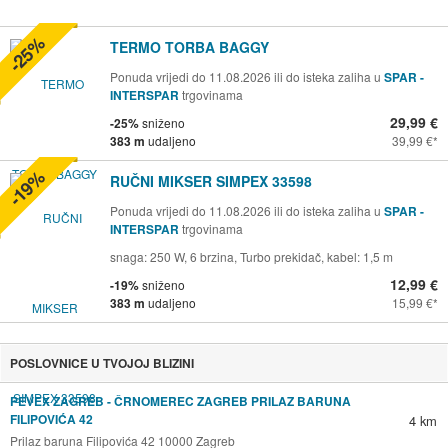
-25%
TERMO TORBA BAGGY
Ponuda vrijedi do 11.08.2026 ili do isteka zaliha u
SPAR -
INTERSPAR
trgovinama
29,99 €
-25%
sniženo
383 m
udaljeno
39,99 €
-19%
RUČNI MIKSER SIMPEX 33598
Ponuda vrijedi do 11.08.2026 ili do isteka zaliha u
SPAR -
INTERSPAR
trgovinama
snaga: 250 W, 6 brzina, Turbo prekidač, kabel: 1,5 m
12,99 €
-19%
sniženo
383 m
udaljeno
15,99 €
POSLOVNICE U TVOJOJ BLIZINI
PEVEX ZAGREB - ČRNOMEREC ZAGREB PRILAZ BARUNA
FILIPOVIĆA 42
4 km
Prilaz baruna Filipovića 42 10000 Zagreb