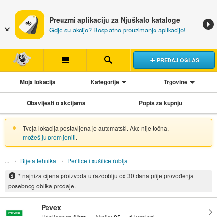
Preuzmi aplikaciju za Njuškalo kataloge
Gdje su akcije? Besplatno preuzimanje aplikacije!
PREDAJ OGLAS
Moja lokacija
Kategorije
Trgovine
Obavijesti o akcijama
Popis za kupnju
Tvoja lokacija postavljena je automatski. Ako nije točna,
možeš ju promijeniti
.
Bijela tehnika
Perilice i sušilice rublja
* najniža cijena proizvoda u razdoblju od 30 dana prije provođenja
posebnog oblika prodaje.
Pevex
Udaljenost:
Akcije:
katalozi