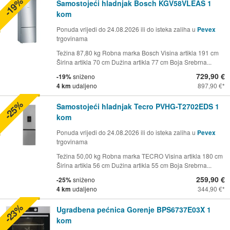
-19%
Samostojeći hladnjak Bosch KGV58VLEAS 1
kom
Ponuda vrijedi do 24.08.2026 ili do isteka zaliha u
Pevex
trgovinama
Težina 87,80 kg Robna marka Bosch Visina artikla 191 cm
Širina artikla 70 cm Dužina artikla 77 cm Boja Srebrna...
729,90 €
-19%
sniženo
4 km
udaljeno
897,90 €
-25%
Samostojeći hladnjak Tecro PVHG-T2702EDS 1
kom
Ponuda vrijedi do 24.08.2026 ili do isteka zaliha u
Pevex
trgovinama
Težina 50,00 kg Robna marka TECRO Visina artikla 180 cm
Širina artikla 56 cm Dužina artikla 55 cm Boja Srebrna...
259,90 €
-25%
sniženo
4 km
udaljeno
344,90 €
-23%
Ugradbena pećnica Gorenje BPS6737E03X 1
kom