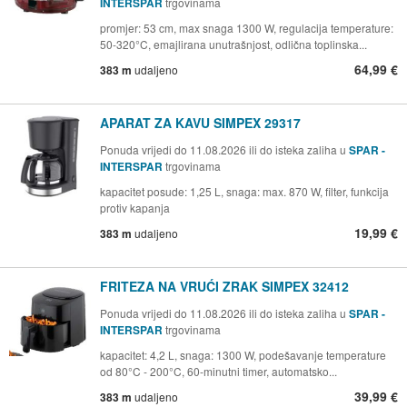
INTERSPAR
trgovinama
promjer: 53 cm, max snaga 1300 W, regulacija temperature:
50-320°C, emajlirana unutrašnjost, odlična toplinska...
64,99 €
383 m
udaljeno
APARAT ZA KAVU SIMPEX 29317
Ponuda vrijedi do 11.08.2026 ili do isteka zaliha u
SPAR -
INTERSPAR
trgovinama
kapacitet posude: 1,25 L, snaga: max. 870 W, filter, funkcija
protiv kapanja
19,99 €
383 m
udaljeno
FRITEZA NA VRUĆI ZRAK SIMPEX 32412
Ponuda vrijedi do 11.08.2026 ili do isteka zaliha u
SPAR -
INTERSPAR
trgovinama
kapacitet: 4,2 L, snaga: 1300 W, podešavanje temperature
od 80°C - 200°C, 60-minutni timer, automatsko...
39,99 €
383 m
udaljeno