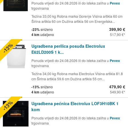
Ponuda vrijedi do 24.08.2026 ili do isteka zaliha u
Pevex
trgovinama
Težina 33,00 kg Robna marka Gorenje Visina artikla 60 cm
Širina artikla 60 cm Dužina artikla 56 cm Energetska...
399,90 €
-23%
sniženo
4 km
udaljeno
517,90 €
-13%
Ugradbena perilica posuđa Electrolux
E62LD200S 1 k...
Ponuda vrijedi do 24.08.2026 ili do isteka zaliha u
Pevex
trgovinama
Težina 34,00 kg Robna marka Electrolux Visina artikla 81.8
cm Širina artikla 59.6 cm Dužina artikla 55 cm...
479,90 €
-13%
sniženo
4 km
udaljeno
549,90 €
-13%
Ugradbena pećnica Electrolux LOF3H10BK 1
kom
Ponuda vrijedi do 24.08.2026 ili do isteka zaliha u
Pevex
trgovinama