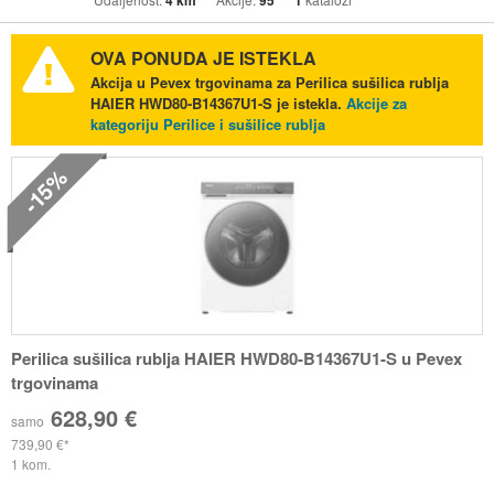
4 km
95
1
OVA PONUDA JE ISTEKLA
Akcija u Pevex trgovinama za Perilica sušilica rublja
HAIER HWD80-B14367U1-S je istekla.
Akcije za
kategoriju Perilice i sušilice rublja
-15%
Perilica sušilica rublja HAIER HWD80-B14367U1-S u Pevex
trgovinama
628,90 €
samo
739,90 €
1 kom.