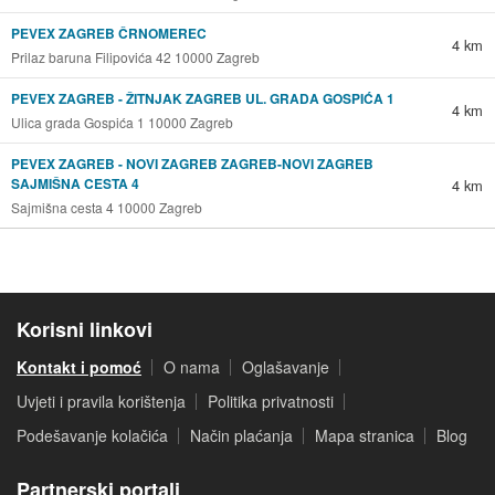
PEVEX ZAGREB ČRNOMEREC
4 km
Prilaz baruna Filipovića 42 10000 Zagreb
PEVEX ZAGREB - ŽITNJAK ZAGREB UL. GRADA GOSPIĆA 1
4 km
Ulica grada Gospića 1 10000 Zagreb
PEVEX ZAGREB - NOVI ZAGREB ZAGREB-NOVI ZAGREB
SAJMIŠNA CESTA 4
4 km
Sajmišna cesta 4 10000 Zagreb
Korisni linkovi
Kontakt i pomoć
O nama
Oglašavanje
Uvjeti i pravila korištenja
Politika privatnosti
Podešavanje kolačića
Način plaćanja
Mapa stranica
Blog
Partnerski portali