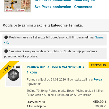
Sve Pevex poslovnice - Črnomerec
Mogla bi te zanimati akcije iz kategorije Tehnika:
Pozicioniranje na listi može biti određeno različitim parametrima.
Saznaj
više.
* najniža cijena proizvoda u razdoblju od 30 dana prije provođenja
posebnog oblika prodaje.
-15%
PREPORUKA
Perilica rublja Bosch WAN2826BBY
1 kom
Ponuda vrijedi do 24.08.2026 ili do isteka zaliha u
Pevex
trgovinama
Težina 70,89 kg Robna marka Bosch Visina artikla 84.5 cm
Širina artikla 59.8 cm Dužina artikla 59 cm Brzina...
459,90 €
-15%
sniženo
4 km
udaljeno
539,90 €