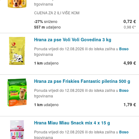
trgovinama
CIJENA ZA 2 ILI VIŠE KOM
0,72 €
-27%
sniženo
557 m
udaljeno
0,98 €
Hrana za pse Voli Voli Govedina 3 kg
Ponuda vrijedi do 12.08.2026 ili do isteka zaliha u
Boso
trgovinama
4,99 €
1 km
udaljeno
Hrana za pse Friskies Fantastic piletina 500 g
Ponuda vrijedi do 12.08.2026 ili do isteka zaliha u
Boso
trgovinama
1,79 €
1 km
udaljeno
Hrana Miau Miau Snack mix 4 x 15 g
Ponuda vrijedi do 12.08.2026 ili do isteka zaliha u
Boso
trgovinama