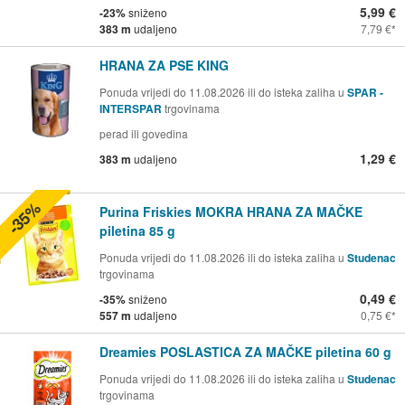
5,99 €
-23%
sniženo
383 m
udaljeno
7,79 €
HRANA ZA PSE KING
Ponuda vrijedi do 11.08.2026 ili do isteka zaliha u
SPAR -
INTERSPAR
trgovinama
perad ili govedina
1,29 €
383 m
udaljeno
-35%
Purina Friskies MOKRA HRANA ZA MAČKE
piletina 85 g
Ponuda vrijedi do 11.08.2026 ili do isteka zaliha u
Studenac
trgovinama
0,49 €
-35%
sniženo
557 m
udaljeno
0,75 €
Dreamies POSLASTICA ZA MAČKE piletina 60 g
Ponuda vrijedi do 11.08.2026 ili do isteka zaliha u
Studenac
trgovinama