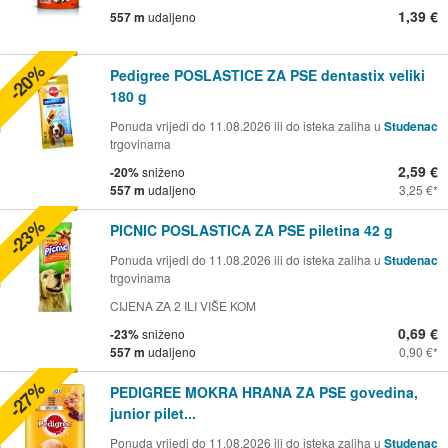
1,39 €
557 m
udaljeno
-20%
Pedigree POSLASTICE ZA PSE dentastix veliki
180 g
Ponuda vrijedi do 11.08.2026 ili do isteka zaliha u
Studenac
trgovinama
2,59 €
-20%
sniženo
557 m
udaljeno
3,25 €
-23%
PICNIC POSLASTICA ZA PSE piletina 42 g
Ponuda vrijedi do 11.08.2026 ili do isteka zaliha u
Studenac
trgovinama
CIJENA ZA 2 ILI VIŠE KOM
0,69 €
-23%
sniženo
557 m
udaljeno
0,90 €
-27%
PEDIGREE MOKRA HRANA ZA PSE govedina,
junior pilet...
Ponuda vrijedi do 11.08.2026 ili do isteka zaliha u
Studenac