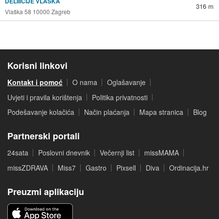
DELIIICIJE VLAŠKA
316 m
Vlaška 58 10000 Zagreb
Korisni linkovi
Kontakt i pomoć
O nama
Oglašavanje
Uvjeti i pravila korištenja
Politika privatnosti
Podešavanje kolačića
Način plaćanja
Mapa stranica
Blog
Partnerski portali
24sata
Poslovni dnevnik
Večernji list
missMAMA
missZDRAVA
Miss7
Gastro
Pixsell
Diva
Ordinacija.hr
Preuzmi aplikaciju