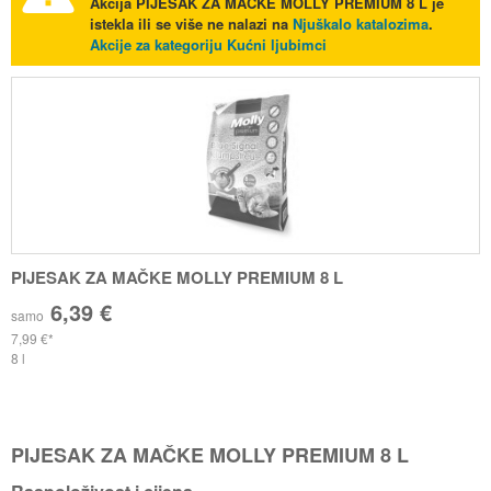
Akcija
PIJESAK ZA MAČKE MOLLY PREMIUM 8 L
je
istekla ili se više ne nalazi na
Njuškalo katalozima
.
Akcije za kategoriju Kućni ljubimci
PIJESAK ZA MAČKE MOLLY PREMIUM 8 L
6,39 €
samo
7,99 €
8 l
PIJESAK ZA MAČKE MOLLY PREMIUM 8 L