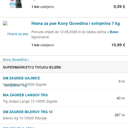
0,59 €
1 km
udaljeno
Hrana za pse Kony Govedina i svinjetina 7 kg
Ponuda vrijedi do 12.08.2026 ili do isteka zaliha u
Boso
trgovinama
10,99 €
1 km
udaljeno
SUPERMARKETI U TVOJOJ BLIZINI
DM ZAGREB GAJNICE
0 m
Gandhijeva 3 10000 Zagreb
INA ZAGREB LANGOV TRG
40 m
Trg Josipa Langa 13 10000 Zagreb
DM ZAGREB IBLEROV TRG 10
287 m
Iblerov trg 10 10000 Ribnjak