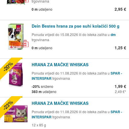
trgovinama
2,95 €
0 m
udaljeno
Dein Bestes hrana za pse suhi kolačići 500 g
Ponuda vrijedi do 15.08.2026 ili do isteka zaliha u
dm
trgovinama
1,25 €
0 m
udaljeno
-20%
HRANA ZA MAČKE WHISKAS
Ponuda vrijedi do 11.08.2026 ili do isteka zaliha u
SPAR -
INTERSPAR
trgovinama
1,99 €
-20%
sniženo
383 m
udaljeno
2,49 €
-23%
HRANA ZA MAČKE WHISKAS
Ponuda vrijedi do 11.08.2026 ili do isteka zaliha u
SPAR -
INTERSPAR
trgovinama
12 x 85 g