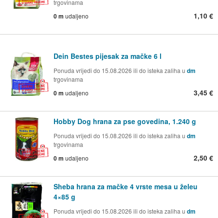
trgovinama
1,10 €
0 m
udaljeno
Dein Bestes pijesak za mačke 6 l
Ponuda vrijedi do 15.08.2026 ili do isteka zaliha u
dm
trgovinama
3,45 €
0 m
udaljeno
Hobby Dog hrana za pse govedina, 1.240 g
Ponuda vrijedi do 15.08.2026 ili do isteka zaliha u
dm
trgovinama
2,50 €
0 m
udaljeno
Sheba hrana za mačke 4 vrste mesa u želeu
4×85 g
Ponuda vrijedi do 15.08.2026 ili do isteka zaliha u
dm