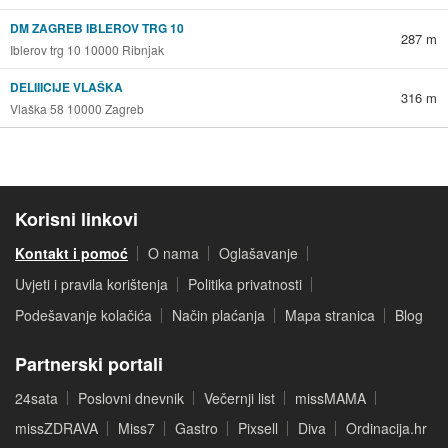
DM ZAGREB IBLEROV TRG 10
287 m
Iblerov trg 10 10000 Ribnjak
DELIIICIJE VLAŠKA
316 m
Vlaška 58 10000 Zagreb
Korisni linkovi
Kontakt i pomoć
O nama
Oglašavanje
Uvjeti i pravila korištenja
Politika privatnosti
Podešavanje kolačića
Način plaćanja
Mapa stranica
Blog
Partnerski portali
24sata
Poslovni dnevnik
Večernji list
missMAMA
missZDRAVA
Miss7
Gastro
Pixsell
Diva
Ordinacija.hr