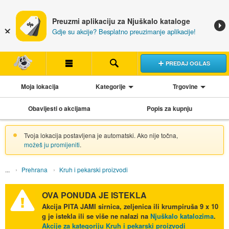
Preuzmi aplikaciju za Njuškalo kataloge
Gdje su akcije? Besplatno preuzimanje aplikacije!
PREDAJ OGLAS
Moja lokacija
Kategorije
Trgovine
Obavijesti o akcijama
Popis za kupnju
Tvoja lokacija postavljena je automatski. Ako nije točna,
možeš ju promijeniti
.
Prehrana
Kruh i pekarski proizvodi
OVA PONUDA JE ISTEKLA
Akcija
PITA JAMI sirnica, zeljenica ili krumpiruša 9 x 10
g
je istekla ili se više ne nalazi na
Njuškalo katalozima
.
Akcije za kategoriju Kruh i pekarski proizvodi