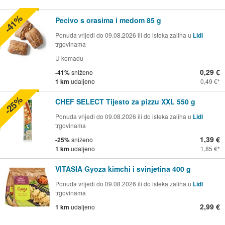
-41%
Pecivo s orasima i medom 85 g
Ponuda vrijedi do 09.08.2026 ili do isteka zaliha u
Lidl
trgovinama
U komadu
0,29 €
-41%
sniženo
1 km
udaljeno
0,49 €
-25%
CHEF SELECT Tijesto za pizzu XXL 550 g
Ponuda vrijedi do 09.08.2026 ili do isteka zaliha u
Lidl
trgovinama
1,39 €
-25%
sniženo
1 km
udaljeno
1,85 €
VITASIA Gyoza kimchi i svinjetina 400 g
Ponuda vrijedi do 09.08.2026 ili do isteka zaliha u
Lidl
trgovinama
2,99 €
1 km
udaljeno