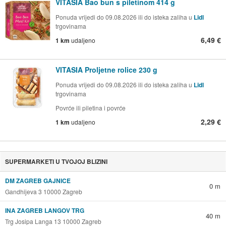
VITASIA Bao bun s piletinom 414 g
Ponuda vrijedi do 09.08.2026 ili do isteka zaliha u
Lidl
trgovinama
6,49 €
1 km
udaljeno
VITASIA Proljetne rolice 230 g
Ponuda vrijedi do 09.08.2026 ili do isteka zaliha u
Lidl
trgovinama
Povrće ili piletina i povrće
2,29 €
1 km
udaljeno
SUPERMARKETI U TVOJOJ BLIZINI
DM ZAGREB GAJNICE
0 m
Gandhijeva 3 10000 Zagreb
INA ZAGREB LANGOV TRG
40 m
Trg Josipa Langa 13 10000 Zagreb