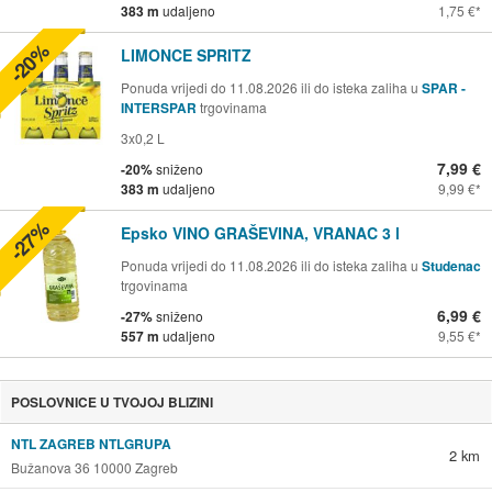
383 m
udaljeno
1,75 €
-20%
LIMONCE SPRITZ
Ponuda vrijedi do 11.08.2026 ili do isteka zaliha u
SPAR -
INTERSPAR
trgovinama
3x0,2 L
7,99 €
-20%
sniženo
383 m
udaljeno
9,99 €
-27%
Epsko VINO GRAŠEVINA, VRANAC 3 l
Ponuda vrijedi do 11.08.2026 ili do isteka zaliha u
Studenac
trgovinama
6,99 €
-27%
sniženo
557 m
udaljeno
9,55 €
POSLOVNICE U TVOJOJ BLIZINI
NTL ZAGREB NTLGRUPA
2 km
Bužanova 36 10000 Zagreb