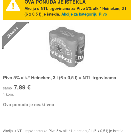
OVA PONUDA JE ISTEKLA
Akcija u NTL trgovinama za Pivo 5% alk.* Heineken, 3 l
(6 x 0,5 l) je istekla.
Akcije za kategoriju Pivo
Aktualno
Pivo 5% alk.* Heineken, 3 l (6 x 0,5 l) u NTL trgovinama
7,89 €
samo
1 kom.
Ova ponuda je neaktivna
Akcija u NTL trgovinama za Pivo 5% alk.* Heineken, 3 l (6 x 0,5 l) je istekla.