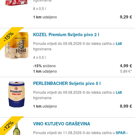
8 x 0,5 l
9,29 €
1 km
udaljeno
-15%
KOZEL Premium Svijetlo pivo 2 l
Ponuda vrijedi do 09.08.2026 ili do isteka zaliha u
Lidl
trgovinama
4 x 0,5 l
4,99 €
-15%
sniženo
1 km
udaljeno
5,89 €
PERLENBACHER Svijetlo pivo 5 l
Ponuda vrijedi do 09.08.2026 ili do isteka zaliha u
Lidl
trgovinama
8,99 €
1 km
udaljeno
-12%
VINO KUTJEVO GRAŠEVINA
Ponuda vrijedi do 11.08.2026 ili do isteka zaliha u
SPAR -