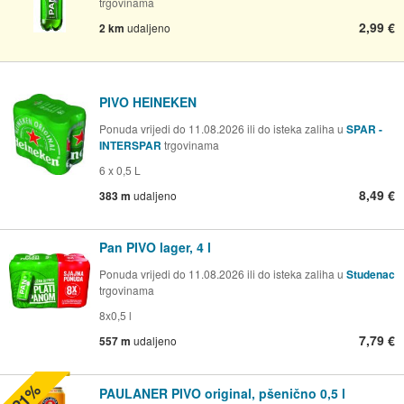
trgovinama
2,99 €
2 km
udaljeno
PIVO HEINEKEN
Ponuda vrijedi do 11.08.2026 ili do isteka zaliha u
SPAR -
INTERSPAR
trgovinama
6 x 0,5 L
8,49 €
383 m
udaljeno
Pan PIVO lager, 4 l
Ponuda vrijedi do 11.08.2026 ili do isteka zaliha u
Studenac
trgovinama
8x0,5 l
7,79 €
557 m
udaljeno
-21%
PAULANER PIVO original, pšenično 0,5 l