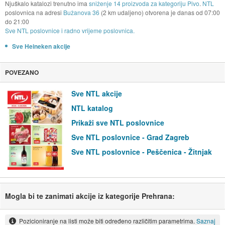
Njuškalo katalozi trenutno ima
sniženje 14 proizvoda za kategoriju Pivo
.
NTL
poslovnica na adresi
Bužanova 36
(2 km udaljeno) otvorena je danas od
07:00
do
21:00
Sve NTL poslovnice i radno vrijeme poslovnica.
Sve Heineken akcije
POVEZANO
Sve NTL akcije
NTL katalog
Prikaži sve NTL poslovnice
Sve NTL poslovnice - Grad Zagreb
Sve NTL poslovnice - Peščenica - Žitnjak
Mogla bi te zanimati akcije iz kategorije Prehrana:
Pozicioniranje na listi može biti određeno različitim parametrima.
Saznaj