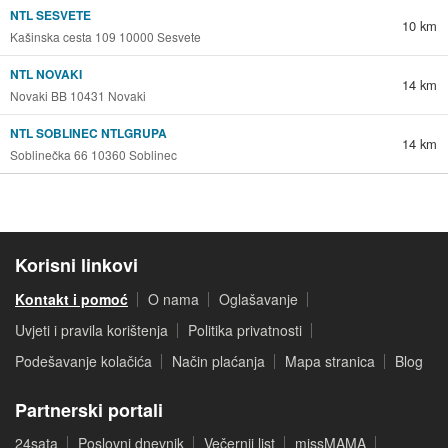
NTL SESVETE
10 km
Kašinska cesta 109 10000 Sesvete
NTL NOVAKI
14 km
Novaki BB 10431 Novaki
NTL SOBLINEC NTLGRUPA
14 km
Soblinečka 66 10360 Soblinec
Korisni linkovi
Kontakt i pomoć
O nama
Oglašavanje
Uvjeti i pravila korištenja
Politika privatnosti
Podešavanje kolačića
Način plaćanja
Mapa stranica
Blog
Partnerski portali
24sata
Poslovni dnevnik
Večernji list
missMAMA