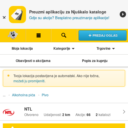
Preuzmi aplikaciju za Njuškalo kataloge
Gdje su akcije? Besplatno preuzimanje aplikacije!
PREDAJ OGLAS
Moja lokacija
Kategorije
Trgovine
Obavijesti o akcijama
Popis za kupnju
Tvoja lokacija postavljena je automatski. Ako nije točna,
možeš ju promijeniti
.
Alkoholna pića
Pivo
NTL
Otvoreno
Udaljenost:
2 km
Akcije:
66
2
katalozi