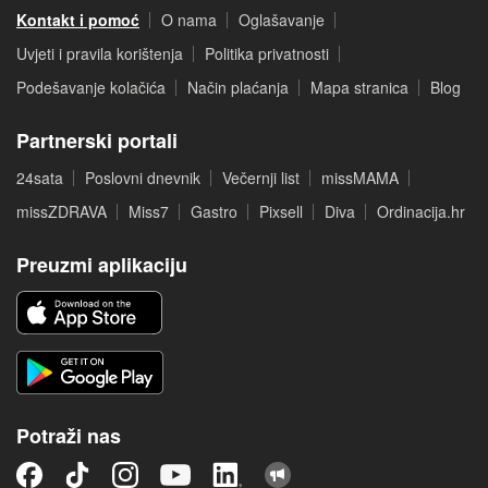
Kontakt i pomoć
O nama
Oglašavanje
Uvjeti i pravila korištenja
Politika privatnosti
Podešavanje kolačića
Način plaćanja
Mapa stranica
Blog
Partnerski portali
24sata
Poslovni dnevnik
Večernji list
missMAMA
missZDRAVA
Miss7
Gastro
Pixsell
Diva
Ordinacija.hr
Preuzmi aplikaciju
Potraži nas