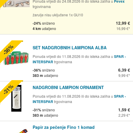
Ponuda vrijedi do 24.08.2026 ili do isteka zaliha u
Pevex
trgovinama
žarulje nisu uključene 1x GU10
12,99 €
-24%
sniženo
4 km
udaljeno
16,99 €
-36%
SET NADGROBNIH LAMPIONA ALBA
Ponuda vrijedi do 11.08.2026 ili do isteka zaliha u
SPAR -
INTERSPAR
trgovinama
6,39 €
-36%
sniženo
383 m
udaljeno
9,99 €
-31%
NADGROBNI LAMPION ORNAMENT
Ponuda vrijedi do 11.08.2026 ili do isteka zaliha u
SPAR -
INTERSPAR
trgovinama
1,59 €
-31%
sniženo
383 m
udaljeno
2,29 €
Papir za pečenje Fino 1 komad