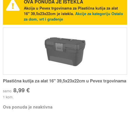
OVA PONUDA JE ISTEKLA
Akcija u Pevex trgovinama za Plastična kutija za alat
16" 39,5x23x22cm je istekla.
Akcije za kategoriju Ostalo
za dom, vrt i građenje
Plastična kutija za alat 16" 39,5x23x22cm u Pevex trgovinama
8,99 €
samo
1 kom.
Ova ponuda je neaktivna