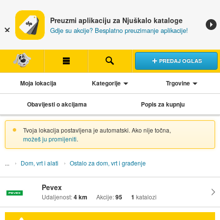
Preuzmi aplikaciju za Njuškalo kataloge
Gdje su akcije? Besplatno preuzimanje aplikacije!
PREDAJ OGLAS
Moja lokacija
Kategorije
Trgovine
Obavijesti o akcijama
Popis za kupnju
Tvoja lokacija postavljena je automatski. Ako nije točna,
možeš ju promijeniti
.
Dom, vrt i alati
Ostalo za dom, vrt i građenje
Pevex
Udaljenost:
4 km
Akcije:
95
1
katalozi