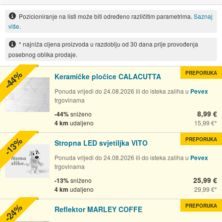
Pozicioniranje na listi može biti određeno različitim parametrima.
Saznaj
više.
* najniža cijena proizvoda u razdoblju od 30 dana prije provođenja
posebnog oblika prodaje.
-44%
PREPORUKA
Keramičke pločice CALACUTTA
Ponuda vrijedi do 24.08.2026 ili do isteka zaliha u
Pevex
trgovinama
8,99 €
-44%
sniženo
4 km
udaljeno
15,99 €
-13%
PREPORUKA
Stropna LED svjetiljka VITO
Ponuda vrijedi do 24.08.2026 ili do isteka zaliha u
Pevex
trgovinama
25,99 €
-13%
sniženo
4 km
udaljeno
29,99 €
-24%
PREPORUKA
Reflektor MARLEY COFFE