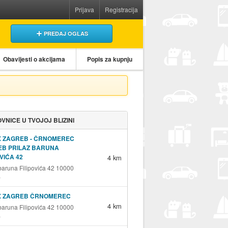
Prijava
Registracija
PREDAJ OGLAS
Obavijesti o akcijama
Popis za kupnju
VNICE U TVOJOJ BLIZINI
X ZAGREB - ČRNOMEREC
EB PRILAZ BARUNA
OVIĆA 42
4 km
 baruna Filipovića 42 10000
b
X ZAGREB ČRNOMEREC
4 km
 baruna Filipovića 42 10000
b