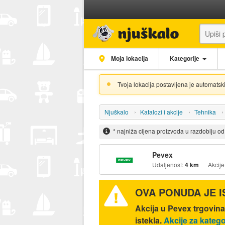
Moja lokacija
Kategorije
Tvoja lokacija postavljena je automatski
Njuškalo
Katalozi i akcije
Tehnika
* najniža cijena proizvoda u razdoblju o
Pevex
Udaljenost:
4 km
Akcije
OVA PONUDA JE 
Akcija u Pevex trgovin
istekla.
Akcije za katego