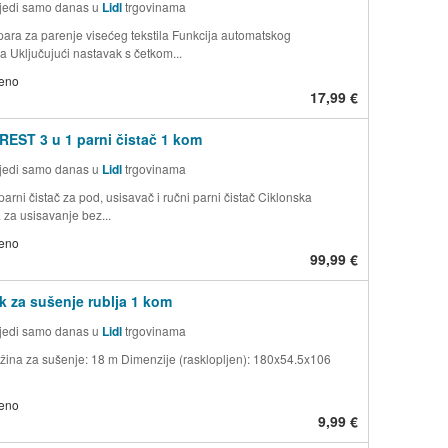
jedi samo danas u
Lidl
trgovinama
 para za parenje visećeg tekstila Funkcija automatskog
ja Uključujući nastavak s četkom...
jeno
17,99 €
EST 3 u 1 parni čistač 1 kom
jedi samo danas u
Lidl
trgovinama
 parni čistač za pod, usisavač i ručni parni čistač Ciklonska
 za usisavanje bez...
jeno
99,99 €
k za sušenje rublja 1 kom
jedi samo danas u
Lidl
trgovinama
ina za sušenje: 18 m Dimenzije (rasklopljen): 180x54.5x106
jeno
9,99 €