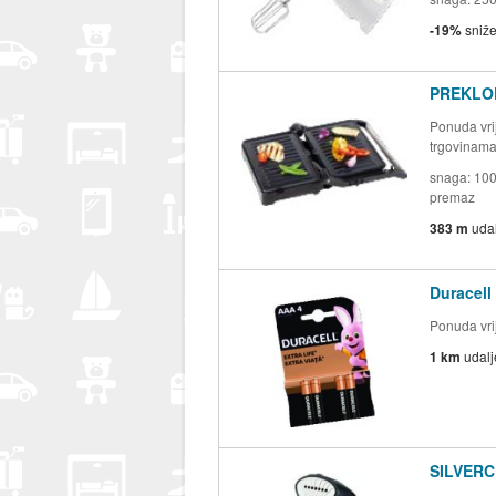
-19%
sniž
PREKLOP
Ponuda vrij
trgovinam
snaga: 100
premaz
383 m
uda
Duracell
Ponuda vrij
1 km
udal
SILVERC