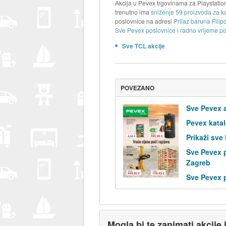
Akcija u Pevex trgovinama za Playstatio
trenutno ima
sniženje 59 proizvoda za k
poslovnice na adresi
Prilaz baruna Fili
Sve Pevex poslovnice i radno vrijeme po
Sve TCL akcije
POVEZANO
Sve Pevex a
Pevex kata
Prikaži sve
Sve Pevex 
Zagreb
Sve Pevex 
Mogla bi te zanimati akcije 