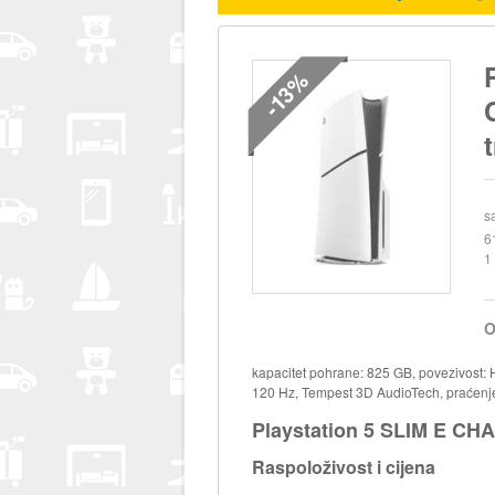
-13%
s
6
1
O
kapacitet pohrane: 825 GB, povezivost: H
120 Hz, Tempest 3D AudioTech, praćenje
Playstation 5 SLIM E CH
Raspoloživost i cijena