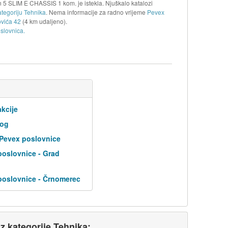
n 5 SLIM E CHASSIS 1 kom. je istekla. Njuškalo katalozi
ategoriju Tehnika
. Nema informacije za radno vrijeme
Pevex
povića 42
(4 km udaljeno).
slovnica.
kcije
log
 Pevex poslovnice
poslovnice - Grad
poslovnice - Črnomerec
iz kategorije Tehnika: