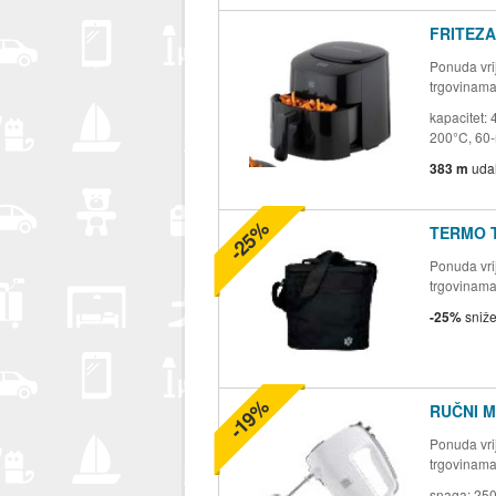
FRITEZA
Ponuda vrij
trgovinam
kapacitet:
200°C, 60-m
383 m
uda
-25%
TERMO 
Ponuda vrij
trgovinam
-25%
sniž
-19%
RUČNI M
Ponuda vrij
trgovinam
snaga: 250 