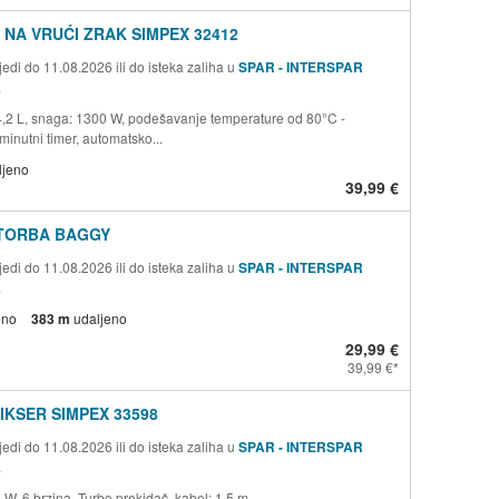
 NA VRUĆI ZRAK SIMPEX 32412
edi do 11.08.2026 ili do isteka zaliha u
SPAR - INTERSPAR
a
 4,2 L, snaga: 1300 W, podešavanje temperature od 80°C -
inutni timer, automatsko...
ljeno
39,99 €
TORBA BAGGY
edi do 11.08.2026 ili do isteka zaliha u
SPAR - INTERSPAR
a
eno
383 m
udaljeno
29,99 €
39,99 €
IKSER SIMPEX 33598
edi do 11.08.2026 ili do isteka zaliha u
SPAR - INTERSPAR
a
W, 6 brzina, Turbo prekidač, kabel: 1,5 m