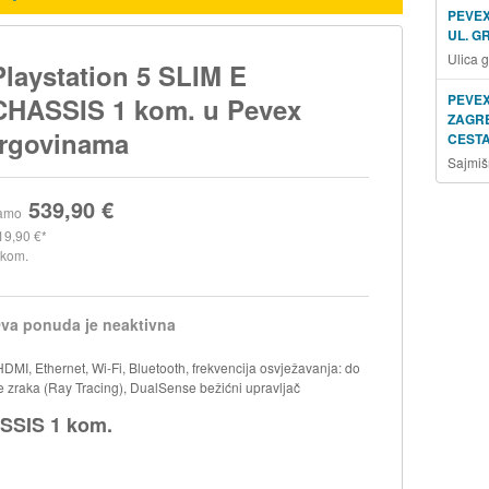
PEVEX
UL. G
Ulica 
Playstation 5 SLIM E
PEVEX
CHASSIS 1 kom. u Pevex
ZAGRE
trgovinama
CESTA
Sajmiš
539,90 €
amo
19,90 €
 kom.
va ponuda je neaktivna
DMI, Ethernet, Wi-Fi, Bluetooth, frekvencija osvježavanja: do
 zraka (Ray Tracing), DualSense bežićni upravljač
ASSIS 1 kom.