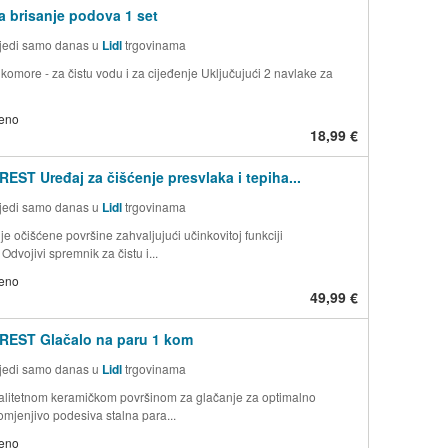
a brisanje podova 1 set
jedi samo danas u
Lidl
trgovinama
komore - za čistu vodu i za cijeđenje Uključujući 2 navlake za
jeno
18,99 €
EST Uređaj za čišćenje presvlaka i tepiha...
jedi samo danas u
Lidl
trgovinama
e očišćene površine zahvaljujući učinkovitoj funkciji
Odvojivi spremnik za čistu i...
jeno
49,99 €
REST Glačalo na paru 1 kom
jedi samo danas u
Lidl
trgovinama
alitetnom keramičkom površinom za glačanje za optimalno
omjenjivo podesiva stalna para...
jeno