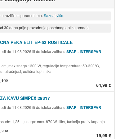
eno različitim parametrima.
Saznaj više.
 od 30 dana prije provođenja posebnog oblika prodaje.
ČNA PEKA ELIT EP-53 RUSTICALE
edi do 11.08.2026 ili do isteka zaliha u
SPAR - INTERSPAR
a
3 cm, max snaga 1300 W, regulacija temperature: 50-320°C,
unutrašnjost, odlična toplinska...
ljeno
64,99 €
ZA KAVU SIMPEX 29317
edi do 11.08.2026 ili do isteka zaliha u
SPAR - INTERSPAR
a
osude: 1,25 L, snaga: max. 870 W, filter, funkcija protiv kapanja
ljeno
19,99 €