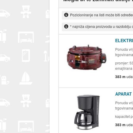
Pozicioniranje na listi može biti određ
* najniža cijena proizvoda u razdoblju
ELEKTRI
Ponuda vrij
trgovinam
promjer: 5
emajlirana 
383 m
uda
APARAT 
Ponuda vrij
trgovinam
kapacitet p
383 m
uda