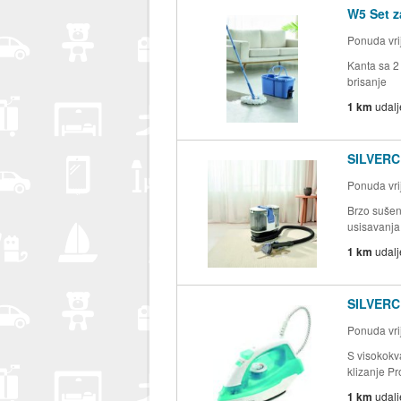
W5 Set z
Ponuda vri
Kanta sa 2 
brisanje
1 km
udal
SILVERCR
Ponuda vri
Brzo sušenj
usisavanja 
1 km
udal
SILVERC
Ponuda vri
S visokokv
klizanje Pr
1 km
udal