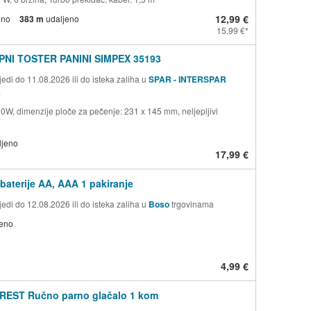
12,99 €
eno
383 m
udaljeno
15,99 €
NI TOSTER PANINI SIMPEX 35193
edi do 11.08.2026 ili do isteka zaliha u
SPAR - INTERSPAR
a
0W, dimenzije ploče za pečenje: 231 x 145 mm, neljepljivi
ljeno
17,99 €
 baterije AA, AAA 1 pakiranje
edi do 12.08.2026 ili do isteka zaliha u
Boso
trgovinama
jeno
4,99 €
REST Ručno parno glačalo 1 kom