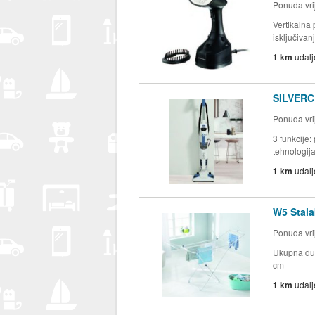
Ponuda vri
Vertikalna
isključivan
1 km
udal
SILVERCR
Ponuda vri
3 funkcije:
tehnologija
1 km
udal
W5 Stala
Ponuda vri
Ukupna duž
cm
1 km
udal