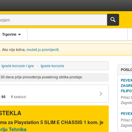
Trgovine
. Ako nije točna,
možeš ju promijeniti
.
Igraće konzole i igre
Igraće konzole
POSLO
d 30 dana prije provođenja posebnog oblika prodaje.
PEVE
ZAGR
FILIP
:
95
1
katalozi
Prilaz
Zagre
ISTEKLA
PEVE
Prilaz
ama za Playstation 5 SLIM E CHASSIS 1 kom. je
Zagre
riju Tehnika