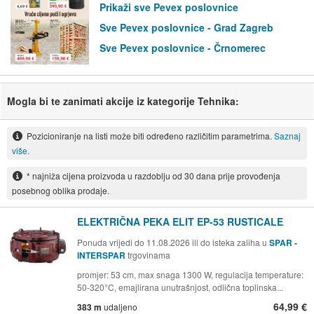
Prikaži sve Pevex poslovnice
Sve Pevex poslovnice - Grad Zagreb
Sve Pevex poslovnice - Črnomerec
Mogla bi te zanimati akcije iz kategorije Tehnika:
Pozicioniranje na listi može biti određeno različitim parametrima.
Saznaj
više.
* najniža cijena proizvoda u razdoblju od 30 dana prije provođenja
posebnog oblika prodaje.
ELEKTRIČNA PEKA ELIT EP-53 RUSTICALE
Ponuda vrijedi do 11.08.2026 ili do isteka zaliha u
SPAR -
INTERSPAR
trgovinama
promjer: 53 cm, max snaga 1300 W, regulacija temperature:
50-320°C, emajlirana unutrašnjost, odlična toplinska...
64,99 €
383 m
udaljeno