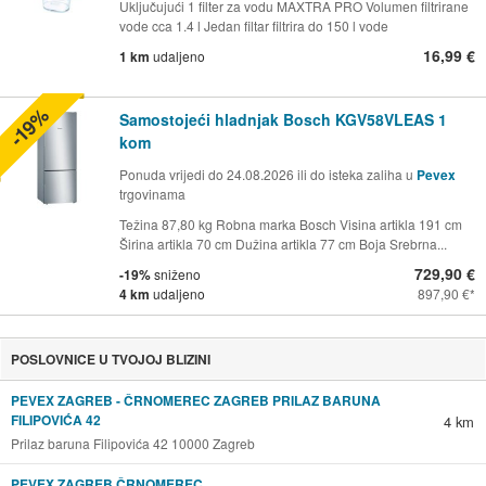
Uključujući 1 filter za vodu MAXTRA PRO Volumen filtrirane
vode cca 1.4 l Jedan filtar filtrira do 150 l vode
16,99 €
1 km
udaljeno
-19%
Samostojeći hladnjak Bosch KGV58VLEAS 1
kom
Ponuda vrijedi do 24.08.2026 ili do isteka zaliha u
Pevex
trgovinama
Težina 87,80 kg Robna marka Bosch Visina artikla 191 cm
Širina artikla 70 cm Dužina artikla 77 cm Boja Srebrna...
729,90 €
-19%
sniženo
4 km
udaljeno
897,90 €
POSLOVNICE U TVOJOJ BLIZINI
PEVEX ZAGREB - ČRNOMEREC ZAGREB PRILAZ BARUNA
FILIPOVIĆA 42
4 km
Prilaz baruna Filipovića 42 10000 Zagreb
PEVEX ZAGREB ČRNOMEREC