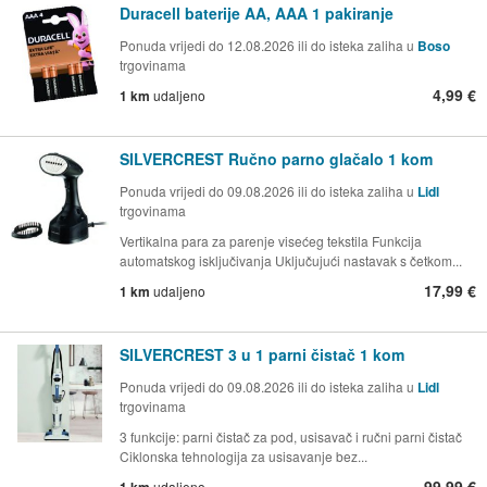
Duracell baterije AA, AAA 1 pakiranje
Ponuda vrijedi do 12.08.2026 ili do isteka zaliha u
Boso
trgovinama
4,99 €
1 km
udaljeno
SILVERCREST Ručno parno glačalo 1 kom
Ponuda vrijedi do 09.08.2026 ili do isteka zaliha u
Lidl
trgovinama
Vertikalna para za parenje visećeg tekstila Funkcija
automatskog isključivanja Uključujući nastavak s četkom...
17,99 €
1 km
udaljeno
SILVERCREST 3 u 1 parni čistač 1 kom
Ponuda vrijedi do 09.08.2026 ili do isteka zaliha u
Lidl
trgovinama
3 funkcije: parni čistač za pod, usisavač i ručni parni čistač
Ciklonska tehnologija za usisavanje bez...
99,99 €
1 km
udaljeno