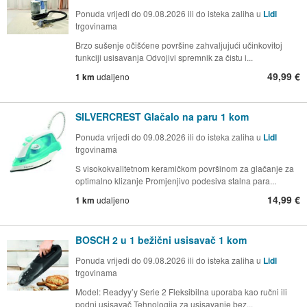
Ponuda vrijedi do 09.08.2026 ili do isteka zaliha u
Lidl
trgovinama
Brzo sušenje očišćene površine zahvaljujući učinkovitoj
funkciji usisavanja Odvojivi spremnik za čistu i...
49,99 €
1 km
udaljeno
SILVERCREST Glačalo na paru 1 kom
Ponuda vrijedi do 09.08.2026 ili do isteka zaliha u
Lidl
trgovinama
S visokokvalitetnom keramičkom površinom za glačanje za
optimalno klizanje Promjenjivo podesiva stalna para...
14,99 €
1 km
udaljeno
BOSCH 2 u 1 bežični usisavač 1 kom
Ponuda vrijedi do 09.08.2026 ili do isteka zaliha u
Lidl
trgovinama
Model: Readyy’y Serie 2 Fleksibilna uporaba kao ručni ili
podni usisavač Tehnologija za usisavanje bez...