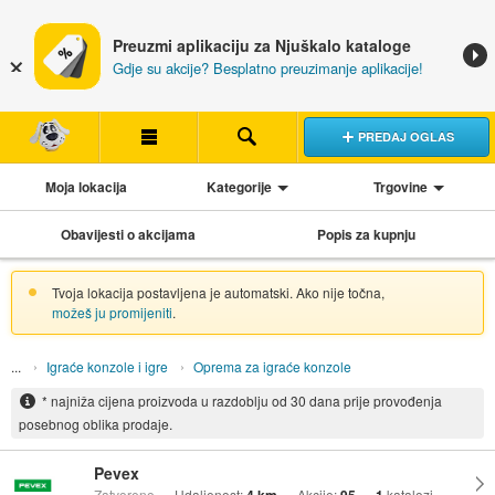
Preuzmi aplikaciju za Njuškalo kataloge
Gdje su akcije? Besplatno preuzimanje aplikacije!
PREDAJ OGLAS
Moja lokacija
Kategorije
Trgovine
Obavijesti o akcijama
Popis za kupnju
Tvoja lokacija postavljena je automatski. Ako nije točna,
možeš ju promijeniti
.
Igraće konzole i igre
Oprema za igraće konzole
* najniža cijena proizvoda u razdoblju od 30 dana prije provođenja
posebnog oblika prodaje.
Pevex
Zatvoreno
Udaljenost:
Akcije:
katalozi