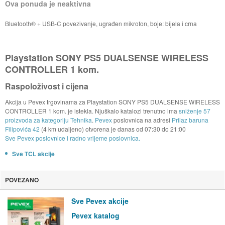
Ova ponuda je neaktivna
Bluetooth® + USB-C povezivanje, ugrađen mikrofon, boje: bijela i crna
Playstation SONY PS5 DUALSENSE WIRELESS
CONTROLLER 1 kom.
Raspoloživost i cijena
Akcija u Pevex trgovinama za Playstation SONY PS5 DUALSENSE WIRELESS
CONTROLLER 1 kom. je istekla. Njuškalo katalozi trenutno ima
sniženje 57
proizvoda za kategoriju Tehnika
.
Pevex
poslovnica na adresi
Prilaz baruna
Filipovića 42
(4 km udaljeno) otvorena je danas od
07:30
do
21:00
Sve Pevex poslovnice i radno vrijeme poslovnica.
Sve TCL akcije
POVEZANO
Sve Pevex akcije
Pevex katalog