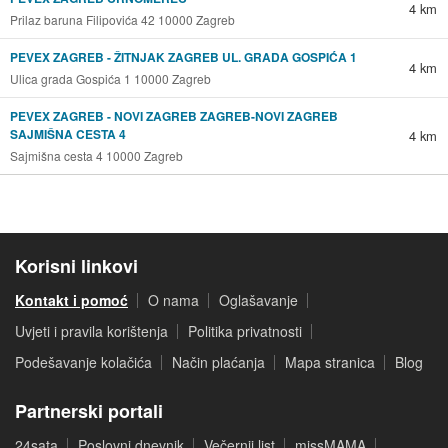
4 km
Prilaz baruna Filipovića 42 10000 Zagreb
PEVEX ZAGREB - ŽITNJAK ZAGREB UL. GRADA GOSPIĆA 1
4 km
Ulica grada Gospića 1 10000 Zagreb
PEVEX ZAGREB - NOVI ZAGREB ZAGREB-NOVI ZAGREB
SAJMIŠNA CESTA 4
4 km
Sajmišna cesta 4 10000 Zagreb
Korisni linkovi
Kontakt i pomoć
O nama
Oglašavanje
Uvjeti i pravila korištenja
Politika privatnosti
Podešavanje kolačića
Način plaćanja
Mapa stranica
Blog
Partnerski portali
24sata
Poslovni dnevnik
Večernji list
missMAMA