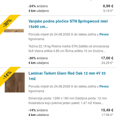
6,99 €
-24%
sniženo
4 km
udaljeno
9,19 €
-30%
Vanjske podne pločice STN Springwood miel
15x90 cm...
Ponuda vrijedi do 24.08.2026 ili do isteka zaliha u
Pevex
trgovinama
Težina 22,19 kg Robna marka STN Zaštita od smrzavanja
N/A Visina artikla 0.85 cm Širina artikla 15 cm Dužina...
17,00 €
-30%
sniženo
4 km
udaljeno
24,29 €
-14%
Laminat Tarkett Giant Red Oak 12 mm 4V 33
1m2
Ponuda vrijedi do 24.08.2026 ili do isteka zaliha u
Pevex
trgovinama
Dimenzije ploče: 1290 x 190 mm Debljina ploče: 12 mm
Kvadratura koju pokriva jedan paket: 1,47 m2 Klasa...
15,49 €
-14%
sniženo
4 km
udaljeno
17,99 €