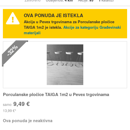
4 km
95
1
OVA PONUDA JE ISTEKLA
Akcija u Pevex trgovinama za Porculanske pločice
TAIGA 1m2 je istekla.
Akcije za kategoriju Građevinski
materijali
-32%
Porculanske pločice TAIGA 1m2 u Pevex trgovinama
9,49 €
samo
13,99 €
Ova ponuda je neaktivna