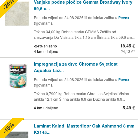
-24%
Vanjske podne pločice Gemma Broadway ivory
59,6 x...
Ponuda vrijedi do 24.08.2026 ili do isteka zaliha u
Pevex
trgovinama
Težina 34,00 kg Robna marka GEMMA Zaštita od
smrzavanja Da Visina artikla 1.15 cm Širina artikla 59.6 cm...
18,45 €
-24%
sniženo
4 km
udaljeno
24,13 €
Impregnacija za drvo Chromos Svjetlost
Aqualux Laz...
Ponuda vrijedi do 24.08.2026 ili do isteka zaliha u
Pevex
trgovinama
Težina 0,7900 kg Robna marka Chromos Svjetlost Visina
artikla 12.1 cm Širina artikla 9.9 cm Dužina artikla 9.9...
5,49 €
4 km
udaljeno
-15%
Laminat Kaindl Masterfloor Oak Ashmond 8 mm
K2145...