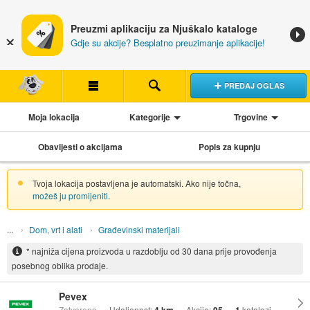
Preuzmi aplikaciju za Njuškalo kataloge
Gdje su akcije? Besplatno preuzimanje aplikacije!
PREDAJ OGLAS
Moja lokacija
Kategorije
Trgovine
Obavijesti o akcijama
Popis za kupnju
Tvoja lokacija postavljena je automatski. Ako nije točna,
možeš ju promijeniti
.
Dom, vrt i alati
Građevinski materijali
* najniža cijena proizvoda u razdoblju od 30 dana prije provođenja
posebnog oblika prodaje.
Pevex
Zatvoreno
Udaljenost:
Akcije:
katalozi