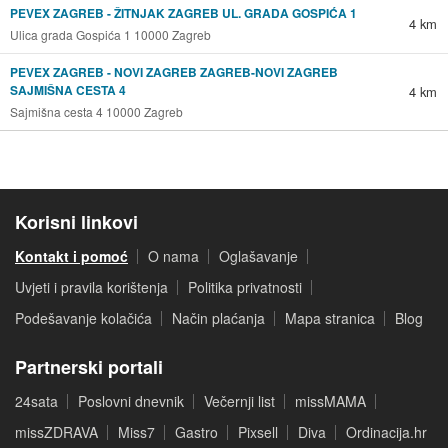
PEVEX ZAGREB - ŽITNJAK ZAGREB UL. GRADA GOSPIĆA 1
4 km
Ulica grada Gospića 1 10000 Zagreb
PEVEX ZAGREB - NOVI ZAGREB ZAGREB-NOVI ZAGREB
SAJMIŠNA CESTA 4
4 km
Sajmišna cesta 4 10000 Zagreb
Korisni linkovi
Kontakt i pomoć
O nama
Oglašavanje
Uvjeti i pravila korištenja
Politika privatnosti
Podešavanje kolačića
Način plaćanja
Mapa stranica
Blog
Partnerski portali
24sata
Poslovni dnevnik
Večernji list
missMAMA
missZDRAVA
Miss7
Gastro
Pixsell
Diva
Ordinacija.hr