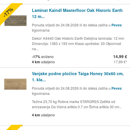
-17%
Laminat Kaindl Masterfloor Oak Historic Earth
12 m...
Ponuda vrijedi do 24.08.2026 ili do isteka zaliha u
Pevex
trgovinama
Dekor: K4440 Oak Historic Earth Debljina laminata: 12 mm
Dimenzija: 1383 x 193 mm Klasa upotrebe: 33 Otpornost
na...
14,99 €
-17%
sniženo
4 km
udaljeno
17,99 €
Vanjske podne pločice Taiga Honey 30x60 cm,
1. kla...
Ponuda vrijedi do 24.08.2026 ili do isteka zaliha u
Pevex
trgovinama
Težina 23,70 kg Robna marka STARGRES Zaštita od
smrzavanja Da Visina artikla 0.7 cm Širina artikla 30 cm...
4 km
udaljeno