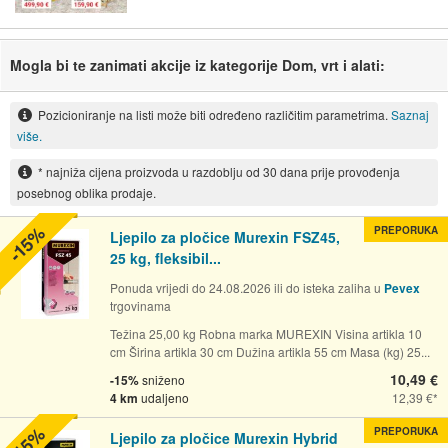
Mogla bi te zanimati akcije iz kategorije Dom, vrt i alati:
Pozicioniranje na listi može biti određeno različitim parametrima.
Saznaj
više.
* najniža cijena proizvoda u razdoblju od 30 dana prije provođenja
posebnog oblika prodaje.
-15%
PREPORUKA
Ljepilo za pločice Murexin FSZ45,
25 kg, fleksibil...
Ponuda vrijedi do 24.08.2026 ili do isteka zaliha u
Pevex
trgovinama
Težina 25,00 kg Robna marka MUREXIN Visina artikla 10
cm Širina artikla 30 cm Dužina artikla 55 cm Masa (kg) 25...
10,49 €
-15%
sniženo
4 km
udaljeno
12,39 €
-15%
PREPORUKA
Ljepilo za pločice Murexin Hybrid