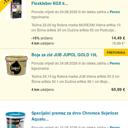
Flexkleber KGX 6...
Ponuda vrijedi do 24.08.2026 ili do isteka zaliha u
Pevex
trgovinama
Težina 25,00 kg Robna marka MUREXIN Visina artikla 10
cm Širina artikla 30 cm Dužina artikla 55 cm Područje...
14,49 €
-15%
sniženo
4 km
udaljeno
16,99 €
PREPORUKA
Boja za zid JUB JUPOL GOLD 15L
Ponuda vrijedi do 24.08.2026 ili do isteka zaliha u
Pevex
trgovinama
Težina 24,15 kg Robna marka JUB Visina artikla 30.3 cm
Širina artikla 30.1 cm Dužina artikla 38.1 cm Boja...
65,99 €
4 km
udaljeno
Specijalni premaz za drvo Chromos Svjetlost
Aqualu...
Ponuda vrijedi do 24.08.2026 ili do isteka zaliha u
Pevex