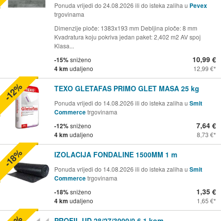
Ponuda vrijedi do 24.08.2026 ili do isteka zaliha u
Pevex
trgovinama
Dimenzije ploče: 1383x193 mm Debljina ploče: 8 mm
Kvadratura koju pokriva jedan paket: 2,402 m2 AV spoj
Klasa...
10,99 €
-15%
sniženo
4 km
udaljeno
12,99 €
-12%
TEXO GLETAFAS PRIMO GLET MASA 25 kg
Ponuda vrijedi do 14.08.2026 ili do isteka zaliha u
Smit
Commerce
trgovinama
7,64 €
-12%
sniženo
4 km
udaljeno
8,73 €
-18%
IZOLACIJA FONDALINE 1500MM 1 m
Ponuda vrijedi do 14.08.2026 ili do isteka zaliha u
Smit
Commerce
trgovinama
1,35 €
-18%
sniženo
4 km
udaljeno
1,65 €
PROFIL UD 28/27/3000/0.6 1 kom