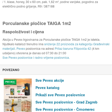
/ 1. klase, honey, 30 x 60 cm, pak. 1,62 m², podne vanjske, pogodno za
električno podno grijanje, R9 / 387188
Porculanske pločice TAIGA 1m2
Raspoloživost i cijena
Akcija u Pevex trgovinama za Porculanske pločice TAIGA 1m2 je istekla.
Njuškalo katalozi trenutno ima
sniženje 22 proizvoda za kategoriju Građevinski
materijali
.
Pevex
poslovnica na adresi
Prilaz baruna Filipovića 42
(4 km
udaljeno) otvorena je danas od
07:30
do
21:00
Sve Pevex poslovnice i radno vrijeme poslovnica.
POVEZANO
Sve Pevex akcije
Pevex katalog
Prikaži sve Pevex poslovnice
Sve Pevex poslovnice - Grad Zagreb
Sve Pevex poslovnice - Črnomerec