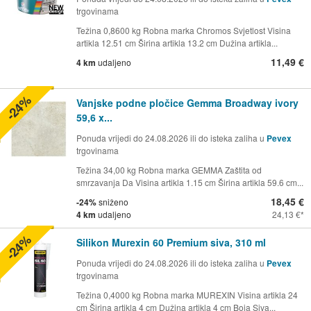
trgovinama
Težina 0,8600 kg Robna marka Chromos Svjetlost Visina
artikla 12.51 cm Širina artikla 13.2 cm Dužina artikla...
11,49 €
4 km
udaljeno
-24%
Vanjske podne pločice Gemma Broadway ivory
59,6 x...
Ponuda vrijedi do 24.08.2026 ili do isteka zaliha u
Pevex
trgovinama
Težina 34,00 kg Robna marka GEMMA Zaštita od
smrzavanja Da Visina artikla 1.15 cm Širina artikla 59.6 cm...
18,45 €
-24%
sniženo
4 km
udaljeno
24,13 €
-24%
Silikon Murexin 60 Premium siva, 310 ml
Ponuda vrijedi do 24.08.2026 ili do isteka zaliha u
Pevex
trgovinama
Težina 0,4000 kg Robna marka MUREXIN Visina artikla 24
cm Širina artikla 4 cm Dužina artikla 4 cm Boja Siva...