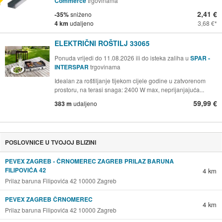
Commerce
trgovinama
2,41 €
-35%
sniženo
4 km
udaljeno
3,68 €
ELEKTRIČNI ROŠTILJ 33065
Ponuda vrijedi do 11.08.2026 ili do isteka zaliha u
SPAR -
INTERSPAR
trgovinama
Idealan za roštiljanje tijekom cijele godine u zatvorenom
prostoru, na terasi snaga: 2400 W max, neprijanjajuća...
59,99 €
383 m
udaljeno
POSLOVNICE U TVOJOJ BLIZINI
PEVEX ZAGREB - ČRNOMEREC ZAGREB PRILAZ BARUNA
FILIPOVIĆA 42
4 km
Prilaz baruna Filipovića 42 10000 Zagreb
PEVEX ZAGREB ČRNOMEREC
4 km
Prilaz baruna Filipovića 42 10000 Zagreb