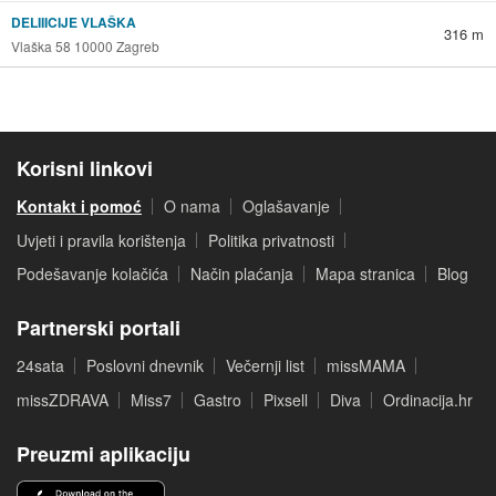
DELIIICIJE VLAŠKA
316 m
Vlaška 58 10000 Zagreb
Korisni linkovi
Kontakt i pomoć
O nama
Oglašavanje
Uvjeti i pravila korištenja
Politika privatnosti
Podešavanje kolačića
Način plaćanja
Mapa stranica
Blog
Partnerski portali
24sata
Poslovni dnevnik
Večernji list
missMAMA
missZDRAVA
Miss7
Gastro
Pixsell
Diva
Ordinacija.hr
Preuzmi aplikaciju