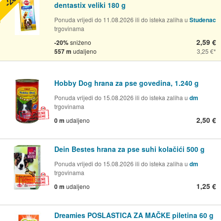
dentastix veliki 180 g
Ponuda vrijedi do 11.08.2026 ili do isteka zaliha u
Studenac
trgovinama
2,59 €
-20%
sniženo
557 m
udaljeno
3,25 €
Hobby Dog hrana za pse govedina, 1.240 g
Ponuda vrijedi do 15.08.2026 ili do isteka zaliha u
dm
trgovinama
2,50 €
0 m
udaljeno
Dein Bestes hrana za pse suhi kolačići 500 g
Ponuda vrijedi do 15.08.2026 ili do isteka zaliha u
dm
trgovinama
1,25 €
0 m
udaljeno
Dreamies POSLASTICA ZA MAČKE piletina 60 g