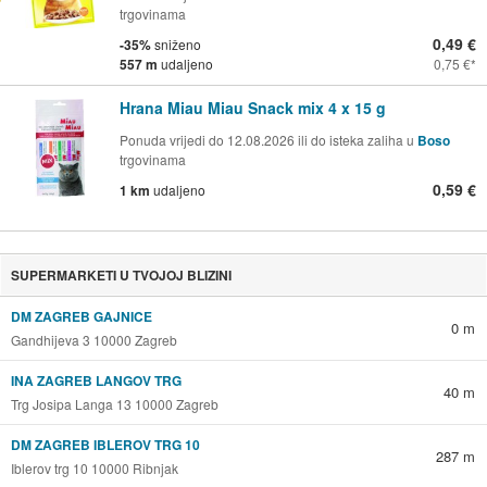
trgovinama
0,49 €
-35%
sniženo
557 m
udaljeno
0,75 €
Hrana Miau Miau Snack mix 4 x 15 g
Ponuda vrijedi do 12.08.2026 ili do isteka zaliha u
Boso
trgovinama
0,59 €
1 km
udaljeno
SUPERMARKETI U TVOJOJ BLIZINI
DM ZAGREB GAJNICE
0 m
Gandhijeva 3 10000 Zagreb
INA ZAGREB LANGOV TRG
40 m
Trg Josipa Langa 13 10000 Zagreb
DM ZAGREB IBLEROV TRG 10
287 m
Iblerov trg 10 10000 Ribnjak