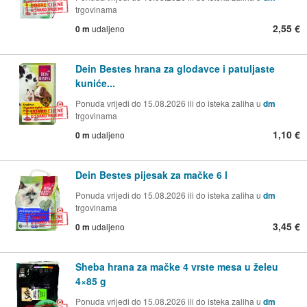
trgovinama
2,55 €
0 m
udaljeno
Dein Bestes hrana za glodavce i patuljaste
kuniće...
Ponuda vrijedi do 15.08.2026 ili do isteka zaliha u
dm
trgovinama
1,10 €
0 m
udaljeno
Dein Bestes pijesak za mačke 6 l
Ponuda vrijedi do 15.08.2026 ili do isteka zaliha u
dm
trgovinama
3,45 €
0 m
udaljeno
Sheba hrana za mačke 4 vrste mesa u želeu
4×85 g
Ponuda vrijedi do 15.08.2026 ili do isteka zaliha u
dm