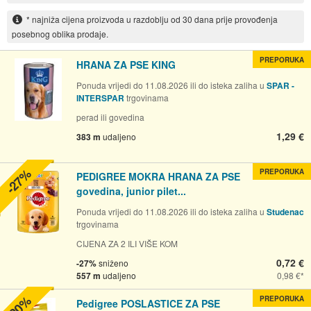
* najniža cijena proizvoda u razdoblju od 30 dana prije provođenja
posebnog oblika prodaje.
PREPORUKA
HRANA ZA PSE KING
Ponuda vrijedi do 11.08.2026 ili do isteka zaliha u
SPAR -
INTERSPAR
trgovinama
perad ili govedina
1,29 €
383 m
udaljeno
-27%
PREPORUKA
PEDIGREE MOKRA HRANA ZA PSE
govedina, junior pilet...
Ponuda vrijedi do 11.08.2026 ili do isteka zaliha u
Studenac
trgovinama
CIJENA ZA 2 ILI VIŠE KOM
0,72 €
-27%
sniženo
557 m
udaljeno
0,98 €
-20%
PREPORUKA
Pedigree POSLASTICE ZA PSE