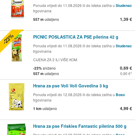
Ponuda vrijedi do 11.08.2026 ili do isteka zaliha u
Studenac
trgovinama
1,39 €
557 m
udaljeno
-23%
PICNIC POSLASTICA ZA PSE piletina 42 g
Ponuda vrijedi do 11.08.2026 ili do isteka zaliha u
Studenac
trgovinama
CIJENA ZA 2 ILI VIŠE KOM
0,69 €
-23%
sniženo
557 m
udaljeno
0,90 €
Hrana za pse Voli Voli Govedina 3 kg
Ponuda vrijedi do 12.08.2026 ili do isteka zaliha u
Boso
trgovinama
4,99 €
1 km
udaljeno
Hrana za pse Friskies Fantastic piletina 500 g
Ponuda vrijedi do 12.08.2026 ili do isteka zaliha u