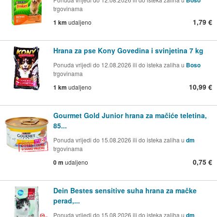
Boso
trgovinama
1,79 €
1 km
udaljeno
Hrana za pse Kony Govedina i svinjetina 7 kg
Ponuda vrijedi do 12.08.2026 ili do isteka zaliha u
Boso
trgovinama
10,99 €
1 km
udaljeno
Gourmet Gold Junior hrana za mačiće teletina,
85...
Ponuda vrijedi do 15.08.2026 ili do isteka zaliha u
dm
trgovinama
0,75 €
0 m
udaljeno
Dein Bestes sensitive suha hrana za mačke
perad,...
Ponuda vrijedi do 15.08.2026 ili do isteka zaliha u
dm