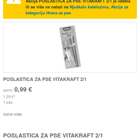
Akcija
POSLASTICA ZA PSE VITAKRAFT 2/1
je istekla
ili se više ne nalazi na
Njuškalo katalozima
.
Akcije za
kategoriju Hrana za pse
POSLASTICA ZA PSE VITAKRAFT 2/1
0,99 €
samo
1,29 €
1 pak.
razne vrste
POSLASTICA ZA PSE VITAKRAFT 2/1