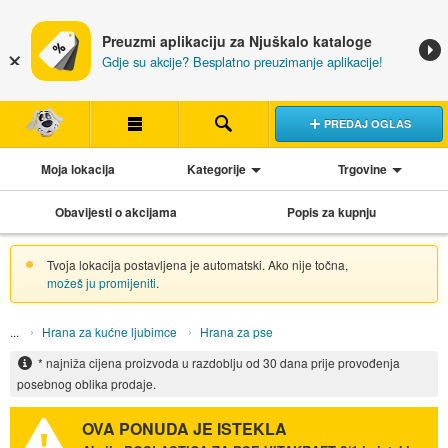
Preuzmi aplikaciju za Njuškalo kataloge
Gdje su akcije? Besplatno preuzimanje aplikacije!
PREDAJ OGLAS
Moja lokacija
Kategorije
Trgovine
Obavijesti o akcijama
Popis za kupnju
Tvoja lokacija postavljena je automatski. Ako nije točna,
možeš ju promijeniti
.
Hrana za kućne ljubimce
Hrana za pse
* najniža cijena proizvoda u razdoblju od 30 dana prije provođenja
posebnog oblika prodaje.
OVA PONUDA JE ISTEKLA