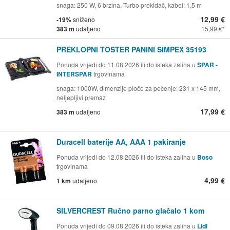
snaga: 250 W, 6 brzina, Turbo prekidač, kabel: 1,5 m
12,99 €
-19%
sniženo
383 m
udaljeno
15,99 €
PREKLOPNI TOSTER PANINI SIMPEX 35193
Ponuda vrijedi do 11.08.2026 ili do isteka zaliha u
SPAR -
INTERSPAR
trgovinama
snaga: 1000W, dimenzije ploče za pečenje: 231 x 145 mm,
neljepljivi premaz
17,99 €
383 m
udaljeno
Duracell baterije AA, AAA 1 pakiranje
Ponuda vrijedi do 12.08.2026 ili do isteka zaliha u
Boso
trgovinama
4,99 €
1 km
udaljeno
SILVERCREST Ručno parno glačalo 1 kom
Ponuda vrijedi do 09.08.2026 ili do isteka zaliha u
Lidl