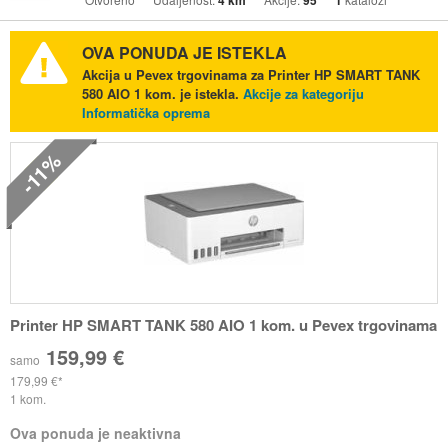
4 km
95
1
OVA PONUDA JE ISTEKLA
Akcija u Pevex trgovinama za Printer HP SMART TANK
580 AIO 1 kom. je istekla.
Akcije za kategoriju
Informatička oprema
-11%
Printer HP SMART TANK 580 AIO 1 kom. u Pevex trgovinama
159,99 €
samo
179,99 €
1 kom.
Ova ponuda je neaktivna