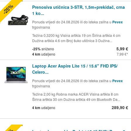
-25%
Prenosiva utičnica 3-STR, 1,5m+prekidač, crna
1 ko...
Ponuda vrijedi do 24.08.2026 ili do isteka zaliha u
Pevex
trgovinama
Težina 0,3200 kg Visina artikla 19 cm Širina artikla 4 cm
Dužina artikla 4.6 cm Broj šuko utičnica 3 Dužina...
5,99 €
-25%
sniženo
4 km
udaljeno
7,99 €
Laptop Acer Aspire Lite 15 / 15.6" FHD IPS/
Celero...
Ponuda vrijedi do 24.08.2026 ili do isteka zaliha u
Pevex
trgovinama
Težina 2,00 kg Robna marka ACER Visina artikla 8 cm
Širina artikla 30 cm Dužina artikla 49 cm Bluetooth Da...
289,90 €
4 km
udaljeno