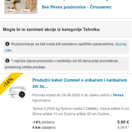
Sve Pevex poslovnice - Črnomerec
Mogla bi te zanimati akcije iz kategorije Tehnika:
Pozicioniranje na listi može biti određeno različitim parametrima.
Saznaj
više.
* najniža cijena proizvoda u razdoblju od 30 dana prije provođenja
posebnog oblika prodaje.
-14%
Produžni kabel Commel s utikačem i natikačem
2m 3x...
Ponuda vrijedi do 24.08.2026 ili do isteka zaliha u
Pevex
trgovinama
Težina 0,2500 kg Robna marka COMMEL Visina artikla 9 cm
Širina artikla 10 cm Dužina artikla 32 cm Dužina...
5,99 €
-14%
sniženo
4 km
udaljeno
6,99 €