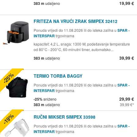
19,99 €
383 m
udaljeno
FRITEZA NA VRUĆI ZRAK SIMPEX 32412
Ponuda vrijedi do 11.08.2026 ili do isteka zaliha u
SPAR -
INTERSPAR
trgovinama
kapacitet: 4,2 L, snaga: 1300 W, podešavanje temperature
od 80°C - 200°C, 60-minutni timer, automatsko...
39,99 €
383 m
udaljeno
-25%
TERMO TORBA BAGGY
Ponuda vrijedi do 11.08.2026 ili do isteka zaliha u
SPAR -
INTERSPAR
trgovinama
29,99 €
-25%
sniženo
383 m
udaljeno
39,99 €
-19%
RUČNI MIKSER SIMPEX 33598
Ponuda vrijedi do 11.08.2026 ili do isteka zaliha u
SPAR -
INTERSPAR
trgovinama