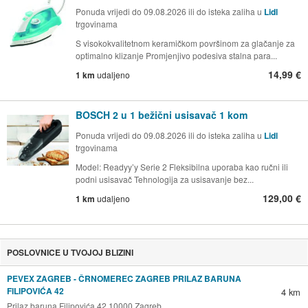
Ponuda vrijedi do 09.08.2026 ili do isteka zaliha u
Lidl
trgovinama
S visokokvalitetnom keramičkom površinom za glačanje za
optimalno klizanje Promjenjivo podesiva stalna para...
14,99 €
1 km
udaljeno
BOSCH 2 u 1 bežični usisavač 1 kom
Ponuda vrijedi do 09.08.2026 ili do isteka zaliha u
Lidl
trgovinama
Model: Readyy’y Serie 2 Fleksibilna uporaba kao ručni ili
podni usisavač Tehnologija za usisavanje bez...
129,00 €
1 km
udaljeno
POSLOVNICE U TVOJOJ BLIZINI
PEVEX ZAGREB - ČRNOMEREC ZAGREB PRILAZ BARUNA
FILIPOVIĆA 42
4 km
Prilaz baruna Filipovića 42 10000 Zagreb