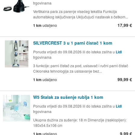
trgovinama
Vertikalna para za parenje visećeg tekstila Funkcija
automatskog isključivanja Uključujući nastavak s četkom...
17,99 €
1 km
udaljeno
SILVERCREST 3 u 1 parni čistač 1 kom
Ponuda vrijedi do 09.08.2026 ili do isteka zaliha u
Lidl
trgovinama
3 funkcije: parni čistač za pod, usisavač i ručni parni čistač
Ciklonska tehnologija za usisavanje bez...
99,99 €
1 km
udaljeno
W5 Stalak za sušenje rublja 1 kom
Ponuda vrijedi do 09.08.2026 ili do isteka zaliha u
Lidl
trgovinama
Ukupna dužina za sušenje: 18 m Dimenzije (rasklopljen):
180x54.5x106 cm
9,99 €
1 km
udaljeno