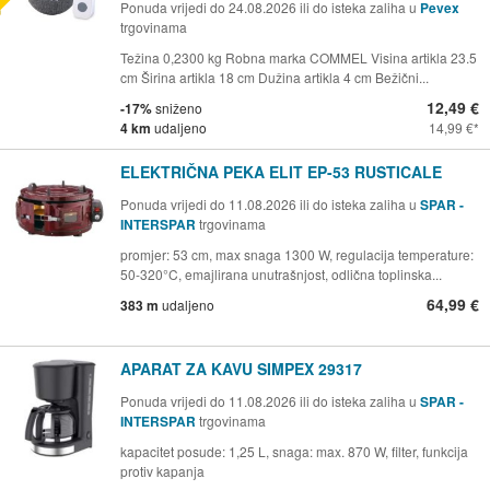
Ponuda vrijedi do 24.08.2026 ili do isteka zaliha u
Pevex
trgovinama
Težina 0,2300 kg Robna marka COMMEL Visina artikla 23.5
cm Širina artikla 18 cm Dužina artikla 4 cm Bežični...
12,49 €
-17%
sniženo
4 km
udaljeno
14,99 €
ELEKTRIČNA PEKA ELIT EP-53 RUSTICALE
Ponuda vrijedi do 11.08.2026 ili do isteka zaliha u
SPAR -
INTERSPAR
trgovinama
promjer: 53 cm, max snaga 1300 W, regulacija temperature:
50-320°C, emajlirana unutrašnjost, odlična toplinska...
64,99 €
383 m
udaljeno
APARAT ZA KAVU SIMPEX 29317
Ponuda vrijedi do 11.08.2026 ili do isteka zaliha u
SPAR -
INTERSPAR
trgovinama
kapacitet posude: 1,25 L, snaga: max. 870 W, filter, funkcija
protiv kapanja