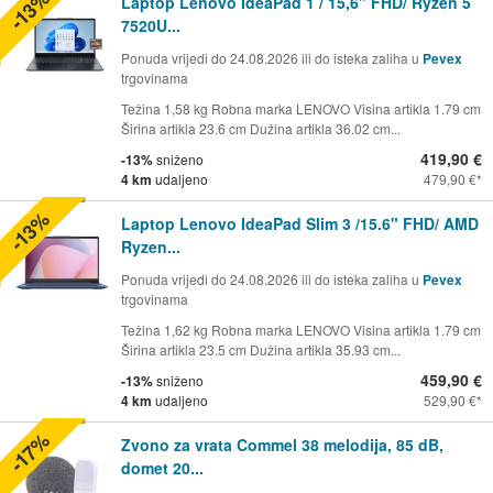
-13%
Laptop Lenovo IdeaPad 1 / 15,6" FHD/ Ryzen 5
7520U...
Ponuda vrijedi do 24.08.2026 ili do isteka zaliha u
Pevex
trgovinama
Težina 1,58 kg Robna marka LENOVO Visina artikla 1.79 cm
Širina artikla 23.6 cm Dužina artikla 36.02 cm...
419,90 €
-13%
sniženo
4 km
udaljeno
479,90 €
-13%
Laptop Lenovo IdeaPad Slim 3 /15.6" FHD/ AMD
Ryzen...
Ponuda vrijedi do 24.08.2026 ili do isteka zaliha u
Pevex
trgovinama
Težina 1,62 kg Robna marka LENOVO Visina artikla 1.79 cm
Širina artikla 23.5 cm Dužina artikla 35.93 cm...
459,90 €
-13%
sniženo
4 km
udaljeno
529,90 €
-17%
Zvono za vrata Commel 38 melodija, 85 dB,
domet 20...