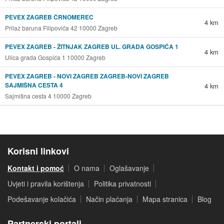
PEVEX ZAGREB ČRNOMEREC
4 km
Prilaz baruna Filipovića 42 10000 Zagreb
PEVEX ZAGREB - ŽITNJAK ZAGREB UL. GRADA GOSPIĆA 1
4 km
Ulica grada Gospića 1 10000 Zagreb
PEVEX ZAGREB - NOVI ZAGREB ZAGREB-NOVI ZAGREB
SAJMIŠNA CESTA 4
4 km
Sajmišna cesta 4 10000 Zagreb
Korisni linkovi
Kontakt i pomoć
O nama
Oglašavanje
Uvjeti i pravila korištenja
Politika privatnosti
Podešavanje kolačića
Način plaćanja
Mapa stranica
Blog
Partnerski portali