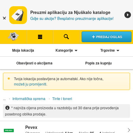
Preuzmi aplikaciju za Njuškalo kataloge
Gdje su akcije? Besplatno preuzimanje aplikacije!
PREDAJ OGLAS
Moja lokacija
Kategorije
Trgovine
Obavijesti o akcijama
Popis za kupnju
Tvoja lokacija postavljena je automatski. Ako nije točna,
možeš ju promijeniti
.
Informatička oprema
Tinte i toneri
* najniža cijena proizvoda u razdoblju od 30 dana prije provođenja
posebnog oblika prodaje.
Pevex
Otvoreno
Udaljenost:
Akcije:
katalozi