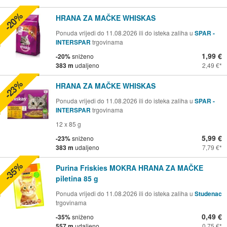
-20%
HRANA ZA MAČKE WHISKAS
Ponuda vrijedi do 11.08.2026 ili do isteka zaliha u
SPAR -
INTERSPAR
trgovinama
1,99 €
-20%
sniženo
383 m
udaljeno
2,49 €
-23%
HRANA ZA MAČKE WHISKAS
Ponuda vrijedi do 11.08.2026 ili do isteka zaliha u
SPAR -
INTERSPAR
trgovinama
12 x 85 g
5,99 €
-23%
sniženo
383 m
udaljeno
7,79 €
-35%
Purina Friskies MOKRA HRANA ZA MAČKE
piletina 85 g
Ponuda vrijedi do 11.08.2026 ili do isteka zaliha u
Studenac
trgovinama
0,49 €
-35%
sniženo
557 m
udaljeno
0,75 €