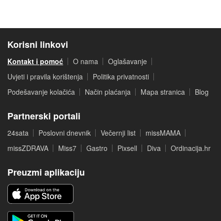
Korisni linkovi
Kontakt i pomoć
O nama
Oglašavanje
Uvjeti i pravila korištenja
Politika privatnosti
Podešavanje kolačića
Način plaćanja
Mapa stranica
Blog
Partnerski portali
24sata
Poslovni dnevnik
Večernji list
missMAMA
missZDRAVA
Miss7
Gastro
Pixsell
Diva
Ordinacija.hr
Preuzmi aplikaciju