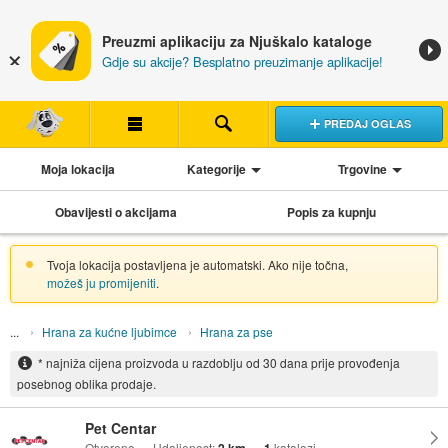
Preuzmi aplikaciju za Njuškalo kataloge
Gdje su akcije? Besplatno preuzimanje aplikacije!
PREDAJ OGLAS
Moja lokacija
Kategorije
Trgovine
Obavijesti o akcijama
Popis za kupnju
Tvoja lokacija postavljena je automatski. Ako nije točna,
možeš ju promijeniti
.
Hrana za kućne ljubimce
Hrana za pse
* najniža cijena proizvoda u razdoblju od 30 dana prije provođenja
posebnog oblika prodaje.
Pet Centar
Otvoreno
Udaljenost:
katalozi