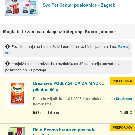
Sve Pet Centar poslovnice - Zagreb
Mogla bi te zanimati akcije iz kategorije Kućni ljubimci:
Pozicioniranje na listi može biti određeno različitim parametrima.
Saznaj
više.
* najniža cijena proizvoda u razdoblju od 30 dana prije provođenja
posebnog oblika prodaje.
PREPORUKA
Dreamies POSLASTICA ZA MAČKE
piletina 60 g
Ponuda vrijedi do 11.08.2026 ili do isteka zaliha u
Studenac
trgovinama
1,39 €
557 m
udaljeno
PREPORUKA
Dein Bestes hrana za pse suhi