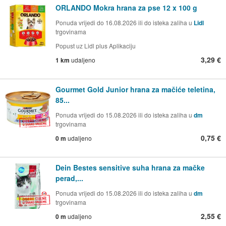
ORLANDO Mokra hrana za pse 12 x 100 g
Ponuda vrijedi do 16.08.2026 ili do isteka zaliha u
Lidl
trgovinama
Popust uz Lidl plus Aplikaciju
3,29 €
1 km
udaljeno
Gourmet Gold Junior hrana za mačiće teletina,
85...
Ponuda vrijedi do 15.08.2026 ili do isteka zaliha u
dm
trgovinama
0,75 €
0 m
udaljeno
Dein Bestes sensitive suha hrana za mačke
perad,...
Ponuda vrijedi do 15.08.2026 ili do isteka zaliha u
dm
trgovinama
2,55 €
0 m
udaljeno