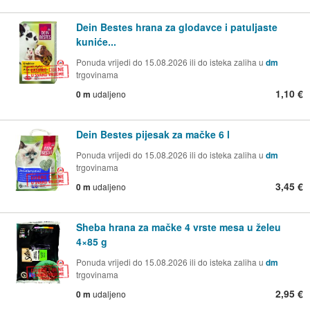
Dein Bestes hrana za glodavce i patuljaste
kuniće...
Ponuda vrijedi do 15.08.2026 ili do isteka zaliha u
dm
trgovinama
1,10 €
0 m
udaljeno
Dein Bestes pijesak za mačke 6 l
Ponuda vrijedi do 15.08.2026 ili do isteka zaliha u
dm
trgovinama
3,45 €
0 m
udaljeno
Sheba hrana za mačke 4 vrste mesa u želeu
4×85 g
Ponuda vrijedi do 15.08.2026 ili do isteka zaliha u
dm
trgovinama
2,95 €
0 m
udaljeno