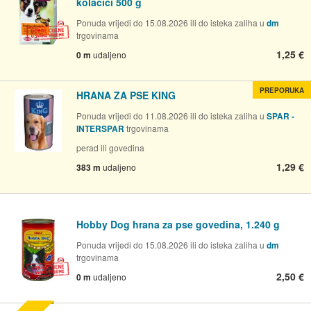
kolačići 500 g
Ponuda vrijedi do 15.08.2026 ili do isteka zaliha u
dm
trgovinama
1,25 €
0 m
udaljeno
PREPORUKA
HRANA ZA PSE KING
Ponuda vrijedi do 11.08.2026 ili do isteka zaliha u
SPAR -
INTERSPAR
trgovinama
perad ili govedina
1,29 €
383 m
udaljeno
Hobby Dog hrana za pse govedina, 1.240 g
Ponuda vrijedi do 15.08.2026 ili do isteka zaliha u
dm
trgovinama
2,50 €
0 m
udaljeno