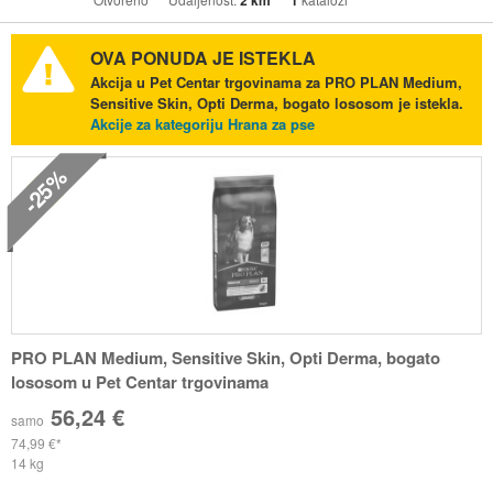
2 km
1
OVA PONUDA JE ISTEKLA
Akcija u Pet Centar trgovinama za PRO PLAN Medium,
Sensitive Skin, Opti Derma, bogato lososom je istekla.
Akcije za kategoriju Hrana za pse
-25%
PRO PLAN Medium, Sensitive Skin, Opti Derma, bogato
lososom u Pet Centar trgovinama
56,24 €
samo
74,99 €
14 kg