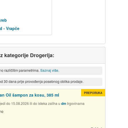
greb
d - Vrapče
iz kategorije Drogerija:
eno različitim parametrima.
Saznaj više.
 od 30 dana prije provođenja posebnog oblika prodaje.
PREPORUKA
n Oil šampon za kosu, 385 ml
edi do 15.08.2026 ili do isteka zaliha u
dm
trgovinama
no