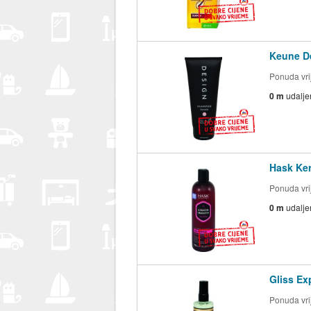
Keune De
Ponuda vrij
0 m
udalje
Hask Ke
Ponuda vrij
0 m
udalje
Gliss Ex
Ponuda vrij