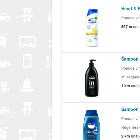
Head & 
Ponuda vrij
557 m
uda
Šampon 
Ponuda vrij
Int. regen
1 km
udal
Šampon 
Ponuda vrij
Regenerat
2 km
udal