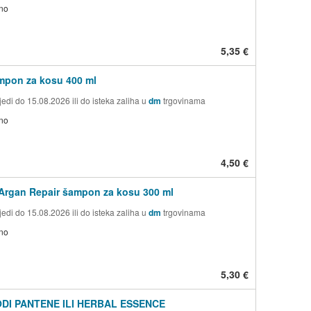
no
5,35 €
mpon za kosu 400 ml
edi do 15.08.2026 ili do isteka zaliha u
dm
trgovinama
no
4,50 €
Argan Repair šampon za kosu 300 ml
edi do 15.08.2026 ili do isteka zaliha u
dm
trgovinama
no
5,30 €
DI PANTENE ILI HERBAL ESSENCE