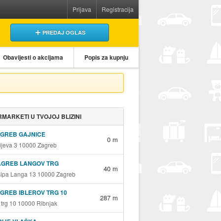
Prijava
Registracija
PREDAJ OGLAS
Obavijesti o akcijama
Popis za kupnju
MARKETI U TVOJOJ BLIZINI
AGREB GAJNICE
0 m
jeva 3 10000 Zagreb
AGREB LANGOV TRG
40 m
sipa Langa 13 10000 Zagreb
GREB IBLEROV TRG 10
287 m
v trg 10 10000 Ribnjak