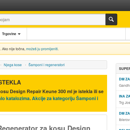
Trgovine
. Ako nije točna,
možeš ju promijeniti
.
Njega kose
Šamponi i regeneratori
SUPER
DM Z
ISTEKLA
Gandhi
kosu Design Repair Keune 300 ml
je istekla ili se
INA Z
lo katalozima
.
Akcije za kategoriju Šamponi i
Trg Jo
DM ZA
Iblero
Regenerator za kosu Design