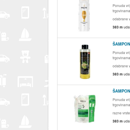
Ponuda vrij
trgovinam
odabrane v
383 m
uda
ŠAMPON
Ponuda vrij
trgovinam
odabrane vr
383 m
uda
ŠAMPON
Ponuda vrij
trgovinam
razne vrste
383 m
uda