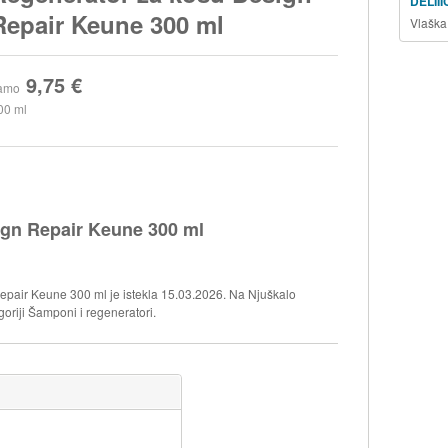
DELII
Repair Keune 300 ml
Vlaška
9,75 €
amo
00 ml
ign Repair Keune 300 ml
epair Keune 300 ml je istekla 15.03.2026. Na Njuškalo
goriji Šamponi i regeneratori.