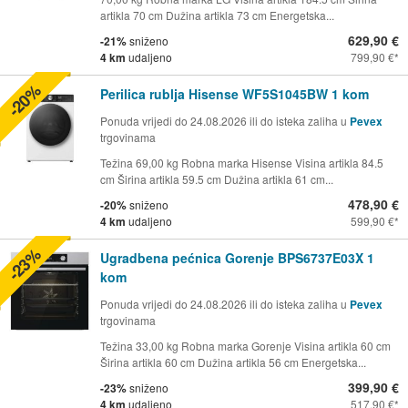
artikla 70 cm Dužina artikla 73 cm Energetska...
629,90 €
-21%
sniženo
4 km
udaljeno
799,90 €
-20%
Perilica rublja Hisense WF5S1045BW 1 kom
Ponuda vrijedi do 24.08.2026 ili do isteka zaliha u
Pevex
trgovinama
Težina 69,00 kg Robna marka Hisense Visina artikla 84.5
cm Širina artikla 59.5 cm Dužina artikla 61 cm...
478,90 €
-20%
sniženo
4 km
udaljeno
599,90 €
-23%
Ugradbena pećnica Gorenje BPS6737E03X 1
kom
Ponuda vrijedi do 24.08.2026 ili do isteka zaliha u
Pevex
trgovinama
Težina 33,00 kg Robna marka Gorenje Visina artikla 60 cm
Širina artikla 60 cm Dužina artikla 56 cm Energetska...
399,90 €
-23%
sniženo
4 km
udaljeno
517,90 €