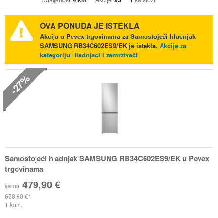
4 km
95
1
OVA PONUDA JE ISTEKLA
Akcija u Pevex trgovinama za Samostojeći hladnjak
SAMSUNG RB34C602ES9/EK je istekla.
Akcije za
kategoriju Hladnjaci i zamrzivači
-27%
Samostojeći hladnjak SAMSUNG RB34C602ES9/EK u Pevex
trgovinama
479,90 €
samo
658,90 €
1 kom.