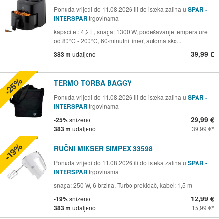
Ponuda vrijedi do 11.08.2026 ili do isteka zaliha u
SPAR -
INTERSPAR
trgovinama
kapacitet: 4,2 L, snaga: 1300 W, podešavanje temperature
od 80°C - 200°C, 60-minutni timer, automatsko...
39,99 €
383 m
udaljeno
-25%
TERMO TORBA BAGGY
Ponuda vrijedi do 11.08.2026 ili do isteka zaliha u
SPAR -
INTERSPAR
trgovinama
29,99 €
-25%
sniženo
383 m
udaljeno
39,99 €
-19%
RUČNI MIKSER SIMPEX 33598
Ponuda vrijedi do 11.08.2026 ili do isteka zaliha u
SPAR -
INTERSPAR
trgovinama
snaga: 250 W, 6 brzina, Turbo prekidač, kabel: 1,5 m
12,99 €
-19%
sniženo
383 m
udaljeno
15,99 €