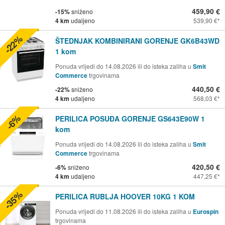
459,90 €
-15%
sniženo
4 km
udaljeno
539,90 €
-22%
ŠTEDNJAK KOMBINIRANI GORENJE GK6B43WD
1 kom
Ponuda vrijedi do 14.08.2026 ili do isteka zaliha u
Smit
Commerce
trgovinama
440,50 €
-22%
sniženo
4 km
udaljeno
568,03 €
-6%
PERILICA POSUĐA GORENJE GS643E90W 1
kom
Ponuda vrijedi do 14.08.2026 ili do isteka zaliha u
Smit
Commerce
trgovinama
420,50 €
-6%
sniženo
4 km
udaljeno
447,25 €
-35%
PERILICA RUBLJA HOOVER 10KG 1 KOM
Ponuda vrijedi do 11.08.2026 ili do isteka zaliha u
Eurospin
trgovinama