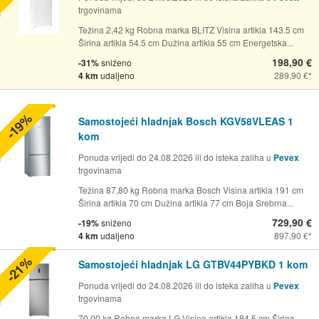
trgovinama
Težina 2,42 kg Robna marka BLITZ Visina artikla 143.5 cm
Širina artikla 54.5 cm Dužina artikla 55 cm Energetska...
198,90 €
-31%
sniženo
4 km
udaljeno
289,90 €
-19%
Samostojeći hladnjak Bosch KGV58VLEAS 1
kom
Ponuda vrijedi do 24.08.2026 ili do isteka zaliha u
Pevex
trgovinama
Težina 87,80 kg Robna marka Bosch Visina artikla 191 cm
Širina artikla 70 cm Dužina artikla 77 cm Boja Srebrna...
729,90 €
-19%
sniženo
4 km
udaljeno
897,90 €
-21%
Samostojeći hladnjak LG GTBV44PYBKD 1 kom
Ponuda vrijedi do 24.08.2026 ili do isteka zaliha u
Pevex
trgovinama
70,00 kg Robna marka LG Visina artikla 184.5 cm Širina