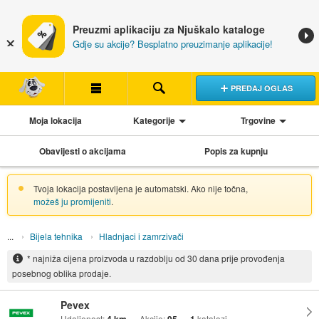
Preuzmi aplikaciju za Njuškalo kataloge
Gdje su akcije? Besplatno preuzimanje aplikacije!
PREDAJ OGLAS
Moja lokacija
Kategorije
Trgovine
Obavijesti o akcijama
Popis za kupnju
Tvoja lokacija postavljena je automatski. Ako nije točna,
možeš ju promijeniti
.
Bijela tehnika
Hladnjaci i zamrzivači
* najniža cijena proizvoda u razdoblju od 30 dana prije provođenja
posebnog oblika prodaje.
Pevex
Udaljenost:
Akcije:
katalozi