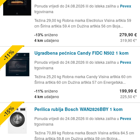
Ponuda vrijedi do 24.08.2026 ili do isteka zaliha u
Pevex
trgovinama
Težina 29,00 kg Robna marka Electrolux Visina artikla 59
cm Širina artikla 59.4 cm Dužina artikla 56 cm Boja...
279,90 €
-13%
sniženo
4 km
udaljeno
319,90 €
-11%
Ugradbena pećnica Candy FIDC N502 1 kom
Ponuda vrijedi do 24.08.2026 ili do isteka zaliha u
Pevex
trgovinama
Težina 25,20 kg Robna marka Candy Visina artikla 60 cm
Širina artikla 60 cm Dužina artikla 57 cm Energetska...
199,99 €
-11%
sniženo
4 km
udaljeno
225,50 €
-15%
Perilica rublja Bosch WAN2826BBY 1 kom
Ponuda vrijedi do 24.08.2026 ili do isteka zaliha u
Pevex
trgovinama
Težina 70,89 kg Robna marka Bosch Visina artikla 84.5 cm
Širina artikla 59.8 cm Dužina artikla 59 cm Brzina...