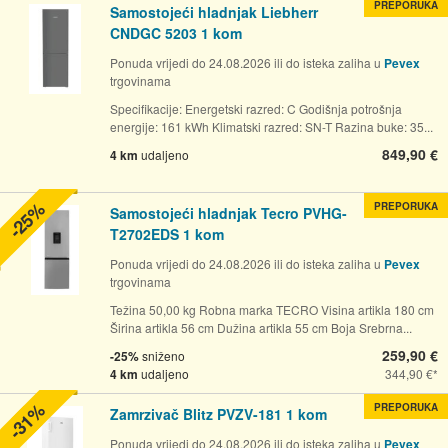
PREPORUKA
Samostojeći hladnjak Liebherr
CNDGC 5203 1 kom
Ponuda vrijedi do 24.08.2026 ili do isteka zaliha u
Pevex
trgovinama
Specifikacije: Energetski razred: C Godišnja potrošnja
energije: 161 kWh Klimatski razred: SN-T Razina buke: 35...
849,90 €
4 km
udaljeno
-25%
PREPORUKA
Samostojeći hladnjak Tecro PVHG-
T2702EDS 1 kom
Ponuda vrijedi do 24.08.2026 ili do isteka zaliha u
Pevex
trgovinama
Težina 50,00 kg Robna marka TECRO Visina artikla 180 cm
Širina artikla 56 cm Dužina artikla 55 cm Boja Srebrna...
259,90 €
-25%
sniženo
4 km
udaljeno
344,90 €
-31%
PREPORUKA
Zamrzivač Blitz PVZV-181 1 kom
Ponuda vrijedi do 24.08.2026 ili do isteka zaliha u
Pevex