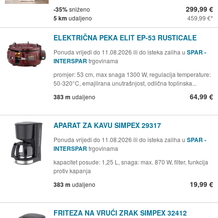
299,99 €
-35%
sniženo
5 km
udaljeno
459,99 €
ELEKTRIČNA PEKA ELIT EP-53 RUSTICALE
Ponuda vrijedi do 11.08.2026 ili do isteka zaliha u
SPAR -
INTERSPAR
trgovinama
promjer: 53 cm, max snaga 1300 W, regulacija temperature:
50-320°C, emajlirana unutrašnjost, odlična toplinska...
64,99 €
383 m
udaljeno
APARAT ZA KAVU SIMPEX 29317
Ponuda vrijedi do 11.08.2026 ili do isteka zaliha u
SPAR -
INTERSPAR
trgovinama
kapacitet posude: 1,25 L, snaga: max. 870 W, filter, funkcija
protiv kapanja
19,99 €
383 m
udaljeno
FRITEZA NA VRUĆI ZRAK SIMPEX 32412