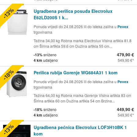
-13%
Ugradbena perilica posuđa Electrolux
E62LD200S 1 k...
Ponuda vrijedi do 24.08.2026 ili do isteka zaliha u
Pevex
trgovinama
Težina 34,00 kg Robna marka Electrolux Visina artikla 81.8
cm Širina artikla 59.6 cm Dužina artikla 55 cm...
479,90 €
-13%
sniženo
4 km
udaljeno
549,90 €
-18%
Perilica rublja Gorenje WG684A31 1 kom
Ponuda vrijedi do 24.08.2026 ili do isteka zaliha u
Pevex
trgovinama
Težina 64,00 kg Robna marka Gorenje Visina artikla 83 cm
Širina artikla 60 cm Dužina artikla 54 cm Brzina...
449,90 €
-18%
sniženo
4 km
udaljeno
549,90 €
-13%
Ugradbena pećnica Electrolux LOF3H10BK 1
kom