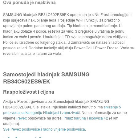
Ova ponuda je neaktivna
SAMSUNG hladnjak RB34C602ES9EK opremljen je s No Frost tehnologijom
koja sprječava nakupljanje leda. Posjeduje Wi-Fi funkciju za praktično
upravljanje putem pametnog uređaja. Tip hlađenja je monohlađenje. U
hladnjaku dolaze 4 police, rešetka za vino, 3 pregrade u vratima te jednu
ladica za voće i povrće. Unutrašnje LED svjetlo omogućuje dobru vidljivost.
Police su izrađene od kaljenog stakla. U zamrzivaču se nalaze 3 ladicec i
posuda za led. Dodatne funkcije uključuju Power Coll i Power Freeze. Vrata su
reverzibilna, a tu je i alarm za vrata.
Samostojeći hladnjak SAMSUNG
RB34C602ES9/EK
Raspoloživost i cijena
Akcija u Pevex trgovinama za Samostojeći hladnjak SAMSUNG
RB34C602ES9/EK je istekla. Njuškalo katalozi trenutno ima
sniženje 5
proizvoda za kategoriju Hladnjaci i zamrzivači
. Nema informacije za radno
vrijeme
Pevex
poslovnice na adresi
Prilaz baruna Filipovića 42
(4 km
udaljeno).
Sve Pevex poslovnice i radno vrijeme poslovnica.