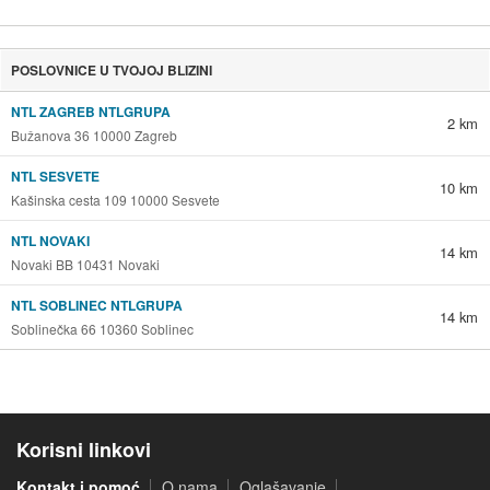
POSLOVNICE U TVOJOJ BLIZINI
NTL ZAGREB NTLGRUPA
2 km
Bužanova 36 10000 Zagreb
NTL SESVETE
10 km
Kašinska cesta 109 10000 Sesvete
NTL NOVAKI
14 km
Novaki BB 10431 Novaki
NTL SOBLINEC NTLGRUPA
14 km
Soblinečka 66 10360 Soblinec
Korisni linkovi
Kontakt i pomoć
O nama
Oglašavanje