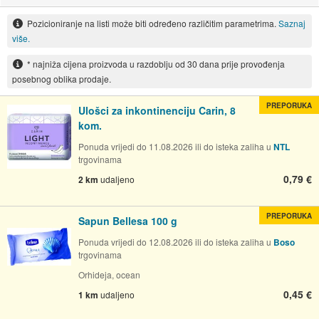
Pozicioniranje na listi može biti određeno različitim parametrima.
Saznaj
više.
* najniža cijena proizvoda u razdoblju od 30 dana prije provođenja
posebnog oblika prodaje.
PREPORUKA
Ulošci za inkontinenciju Carin, 8
kom.
Ponuda vrijedi do 11.08.2026 ili do isteka zaliha u
NTL
trgovinama
0,79 €
2 km
udaljeno
PREPORUKA
Sapun Bellesa 100 g
Ponuda vrijedi do 12.08.2026 ili do isteka zaliha u
Boso
trgovinama
Orhideja, ocean
0,45 €
1 km
udaljeno