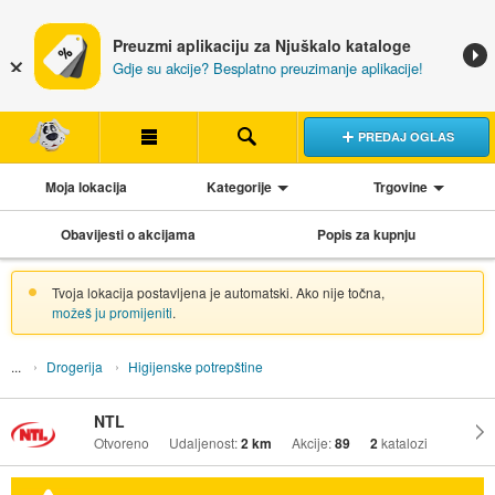
Preuzmi aplikaciju za Njuškalo kataloge
Gdje su akcije? Besplatno preuzimanje aplikacije!
PREDAJ OGLAS
Moja lokacija
Kategorije
Trgovine
Obavijesti o akcijama
Popis za kupnju
Tvoja lokacija postavljena je automatski. Ako nije točna,
možeš ju promijeniti
.
Drogerija
Higijenske potrepštine
NTL
Otvoreno
Udaljenost:
2 km
Akcije:
89
2
katalozi