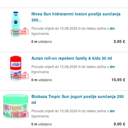
Nivea Sun hidratantni losion poslije sunčanja
200...
Ponuda vrijedi do 15.08.2026 ili do isteka zaliha u
dm
trgovinama
5,95 €
0 m
udaljeno
Autan roll-on repelent family & kids 50 ml
Ponuda vrijedi do 15.08.2026 ili do isteka zaliha u
dm
trgovinama
10,95 €
0 m
udaljeno
Biobaza Tropic Sun jogurt poslije sunčanja 250
ml
Ponuda vrijedi do 15.08.2026 ili do isteka zaliha u
dm
trgovinama
9,90 €
0 m
udaljeno