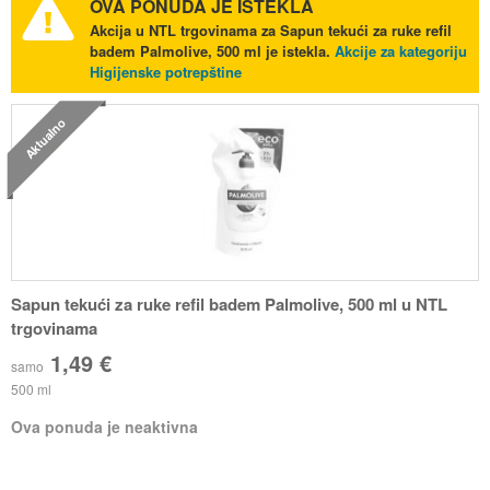
OVA PONUDA JE ISTEKLA
Akcija u NTL trgovinama za Sapun tekući za ruke refil
badem Palmolive, 500 ml je istekla.
Akcije za kategoriju
Higijenske potrepštine
Aktualno
Sapun tekući za ruke refil badem Palmolive, 500 ml u NTL
trgovinama
1,49 €
samo
500 ml
Ova ponuda je neaktivna