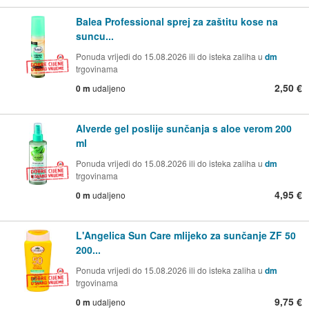
Balea Professional sprej za zaštitu kose na
suncu...
Ponuda vrijedi do 15.08.2026 ili do isteka zaliha u
dm
trgovinama
2,50 €
0 m
udaljeno
Alverde gel poslije sunčanja s aloe verom 200
ml
Ponuda vrijedi do 15.08.2026 ili do isteka zaliha u
dm
trgovinama
4,95 €
0 m
udaljeno
L'Angelica Sun Care mlijeko za sunčanje ZF 50
200...
Ponuda vrijedi do 15.08.2026 ili do isteka zaliha u
dm
trgovinama
9,75 €
0 m
udaljeno