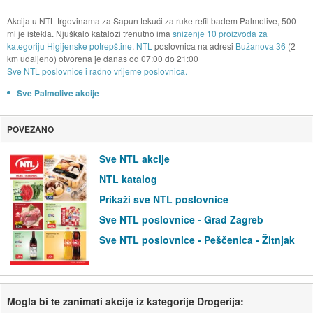
Akcija u NTL trgovinama za Sapun tekući za ruke refil badem Palmolive, 500
ml je istekla. Njuškalo katalozi trenutno ima
sniženje 10 proizvoda za
kategoriju Higijenske potrepštine
.
NTL
poslovnica na adresi
Bužanova 36
(2
km udaljeno) otvorena je danas od
07:00
do
21:00
Sve NTL poslovnice i radno vrijeme poslovnica.
Sve Palmolive akcije
POVEZANO
Sve NTL akcije
NTL katalog
Prikaži sve NTL poslovnice
Sve NTL poslovnice - Grad Zagreb
Sve NTL poslovnice - Peščenica - Žitnjak
Mogla bi te zanimati akcije iz kategorije Drogerija: