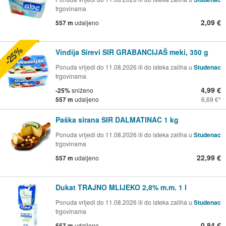
trgovinama
2,09 €
557 m
udaljeno
-25%
Vindija Sirevi SIR GRABANCIJAŠ meki, 350 g
Ponuda vrijedi do 11.08.2026 ili do isteka zaliha u
Studenac
trgovinama
4,99 €
-25%
sniženo
557 m
udaljeno
6,69 €
Paška sirana SIR DALMATINAC 1 kg
Ponuda vrijedi do 11.08.2026 ili do isteka zaliha u
Studenac
trgovinama
22,99 €
557 m
udaljeno
Dukat TRAJNO MLIJEKO 2,8% m.m. 1 l
Ponuda vrijedi do 11.08.2026 ili do isteka zaliha u
Studenac
trgovinama
0,84 €
557 m
udaljeno