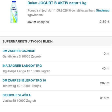
Dukat JOGURT B AKTIV natur 1 kg
Ponuda vrijedi do 11.08.2026 ili do isteka zaliha u
Studenac
trgovinama
2,39 €
557 m
udaljeno
SUPERMARKETI U TVOJOJ BLIZINI
DM ZAGREB GAJNICE
0 m
Gandhijeva 3 10000 Zagreb
INA ZAGREB LANGOV TRG
40 m
Trg Josipa Langa 13 10000 Zagreb
DM ZAGREB IBLEROV TRG 10
287 m
Iblerov trg 10 10000 Ribnjak
DELIIICIJE VLAŠKA
316 m
Vlaška 58 10000 Zagreb