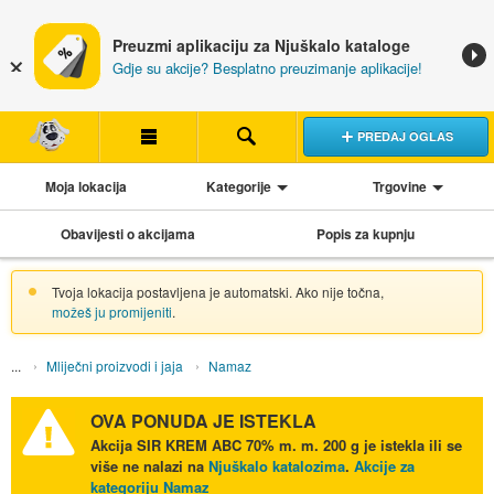
Preuzmi aplikaciju za Njuškalo kataloge
Gdje su akcije? Besplatno preuzimanje aplikacije!
PREDAJ OGLAS
Moja lokacija
Kategorije
Trgovine
Obavijesti o akcijama
Popis za kupnju
Tvoja lokacija postavljena je automatski. Ako nije točna,
možeš ju promijeniti
.
Mliječni proizvodi i jaja
Namaz
OVA PONUDA JE ISTEKLA
Akcija
SIR KREM ABC 70% m. m. 200 g
je istekla ili se
više ne nalazi na
Njuškalo katalozima
.
Akcije za
kategoriju Namaz