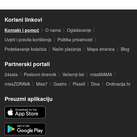
Korisni linkovi
Kontakt i pomoć
O nama
Oglašavanje
Uvjeti i pravila korištenja
Politika privatnosti
Podešavanje kolačića
Način plaćanja
Mapa stranica
Blog
Partnerski portali
24sata
Poslovni dnevnik
Večernji list
missMAMA
missZDRAVA
Miss7
Gastro
Pixsell
Diva
Ordinacija.hr
Preuzmi aplikaciju