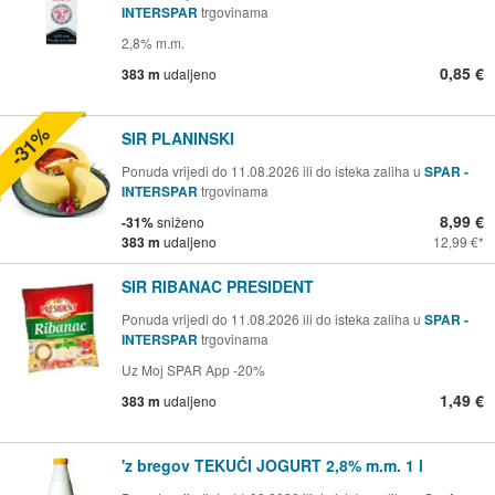
INTERSPAR
trgovinama
2,8% m.m.
0,85 €
383 m
udaljeno
-31%
SIR PLANINSKI
Ponuda vrijedi do 11.08.2026 ili do isteka zaliha u
SPAR -
INTERSPAR
trgovinama
8,99 €
-31%
sniženo
383 m
udaljeno
12,99 €
SIR RIBANAC PRESIDENT
Ponuda vrijedi do 11.08.2026 ili do isteka zaliha u
SPAR -
INTERSPAR
trgovinama
Uz Moj SPAR App -20%
1,49 €
383 m
udaljeno
'z bregov TEKUĆI JOGURT 2,8% m.m. 1 l