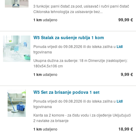
3 funkcije: parni čistač za pod, usisavač i ručni parni čistač
Ciklonska tehnologija za usisavanje bez...
99,99 €
1 km
udaljeno
W5 Stalak za sušenje rublja 1 kom
Ponuda vrijedi do 09.08.2026 ili do isteka zaliha u
Lidl
trgovinama
Ukupna dužina za sušenje: 18 m Dimenzije (rasklopljen):
180x54.5x106 cm
9,99 €
1 km
udaljeno
W5 Set za brisanje podova 1 set
Ponuda vrijedi do 09.08.2026 ili do isteka zaliha u
Lidl
trgovinama
Kanta sa 2 komore - za čistu vodu i za cijeđenje Uključujući
2 navlake za brisanje
18,99 €
1 km
udaljeno