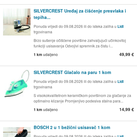
SILVERCREST Uređaj za čišćenje presvlaka i
tepiha...
Ponuda vrijedi do 09.08.2026 ili do isteka zaliha u
Lidl
trgovinama
Brzo sušenje očišćene površine zahvaljujući učinkovitoj
funkciji usisavanja Odvojivi spremnik za čistu i...
49,99 €
1 km
udaljeno
SILVERCREST Glačalo na paru 1 kom
Ponuda vrijedi do 09.08.2026 ili do isteka zaliha u
Lidl
trgovinama
S visokokvalitetnom keramičkom površinom za glačanje za
optimalno klizanje Promjenjivo podesiva stalna para...
14,99 €
1 km
udaljeno
BOSCH 2 u 1 bežični usisavač 1 kom
Ponuda vrijedi do 09.08.2026 ili do isteka zaliha u
Lidl