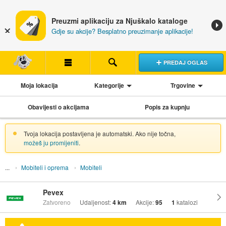
Preuzmi aplikaciju za Njuškalo kataloge
Gdje su akcije? Besplatno preuzimanje aplikacije!
PREDAJ OGLAS
Moja lokacija
Kategorije
Trgovine
Obavijesti o akcijama
Popis za kupnju
Tvoja lokacija postavljena je automatski. Ako nije točna,
možeš ju promijeniti
.
Mobiteli i oprema
Mobiteli
Pevex
Zatvoreno
Udaljenost:
4 km
Akcije:
95
1
katalozi