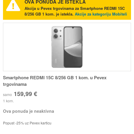
OVA PONUDA JE ISTEKLA
Akcija u Pevex trgovinama za Smartphone REDMI 15C
8/256 GB 1 kom. je istekla.
Akcije za kategoriju Mobiteli
Smartphone REDMI 15C 8/256 GB 1 kom. u Pevex
trgovinama
159,99 €
samo
1 kom.
Ova ponuda je neaktivna
Popust -25% uz Pevex karticu