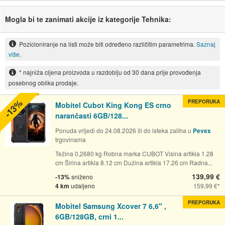
Mogla bi te zanimati akcije iz kategorije Tehnika:
Pozicioniranje na listi može biti određeno različitim parametrima.
Saznaj
više.
* najniža cijena proizvoda u razdoblju od 30 dana prije provođenja
posebnog oblika prodaje.
-13%
PREPORUKA
Mobitel Cubot King Kong ES crno
narančasti 6GB/128...
Ponuda vrijedi do 24.08.2026 ili do isteka zaliha u
Pevex
trgovinama
Težina 0,2680 kg Robna marka CUBOT Visina artikla 1.28
cm Širina artikla 8.12 cm Dužina artikla 17.26 cm Radna...
139,99 €
-13%
sniženo
4 km
udaljeno
159,99 €
PREPORUKA
Mobitel Samsung Xcover 7 6,6" ,
6GB/128GB, crni 1...