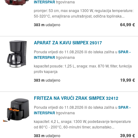
INTERSPAR
trgovinama
promjer: 53 cm, max snaga 1300 W, regulacija temperature:
50-320°C, emajlirana unutrašnjost, odlična toplinska...
64,99 €
383 m
udaljeno
APARAT ZA KAVU SIMPEX 29317
Ponuda vrijedi do 11.08.2026 ili do isteka zaliha u
SPAR -
INTERSPAR
trgovinama
kapacitet posude: 1,25 L, snaga: max. 870 W, filter, funkcija
protiv kapanja
19,99 €
383 m
udaljeno
FRITEZA NA VRUĆI ZRAK SIMPEX 32412
Ponuda vrijedi do 11.08.2026 ili do isteka zaliha u
SPAR -
INTERSPAR
trgovinama
kapacitet: 4,2 L, snaga: 1300 W, podešavanje temperature
od 80°C - 200°C, 60-minutni timer, automatsko...
39,99 €
383 m
udaljeno