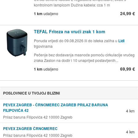
kontrolnom lampicom Dužina kabela: cca 1 m
24,99 €
1 km
udaljeno
TEFAL Friteza na vrući zrak 1 kom
Ponuda vrijedi do 09.08.2026 ili do isteka zaliha u
Lidl
trgovinama
Pečenje bez dodavanja masnoće pomoću cirkulacije vrućeg
zraka Zaslon na dodir i 10 unaprijed postavljenih...
69,99 €
1 km
udaljeno
POSLOVNICE U TVOJOJ BLIZINI
PEVEX ZAGREB - ČRNOMEREC ZAGREB PRILAZ BARUNA
FILIPOVIĆA 42
4 km
Prilaz baruna Filipovića 42 10000 Zagreb
PEVEX ZAGREB ČRNOMEREC
4 km
Prilaz baruna Filipovića 42 10000 Zagreb