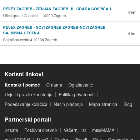
PEVEX ZAGREB - ŽITNJAK ZAGREB UL. GRADA GOSPIĆA 1
4 km
Ulica grada Gospića 1 10000 Zagreb
PEVEX ZAGREB - NOVI ZAGREB ZAGREB-NOVI ZAGREB
SAJMIŠNA CESTA 4
4 km
Sajmišna cesta 4 10000 Zagreb
Korisni linkovi
Kontakt i pomoć
O nama
Oglašavanje
Uvjeti i pravila korištenja
Politika privatnosti
Podešavanje kolačića
Način plaćanja
Mapa stranica
Blog
Partnerski portali
24sata
Poslovni dnevnik
Večernji list
missMAMA
missZDRAVA
Miss7
Gastro
Pixsell
Diva
Ordinacija.hr