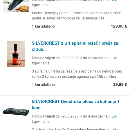
trgovinama
Model: Readyy’y Serie 2 Fleksibilna uporaba kao ručni ili
podni usisavač Tehnologija za usisavanje bez...
129,00 €
1 km
udaljeno
SILVERCREST 2 u 1 spiralni rezač i preša za
citrus...
Ponuda vrijedi do 09.08.2026 ili do isteka zaliha u
Lidl
trgovinama
3 spiralna umetka za rezanje s oštricama od nehrđajućeg
čelika 2 konusa za prešanje agruma različitih veličina
29,99 €
1 km
udaljeno
SILVERCREST Dvostruka ploča za kuhanje 1
kom
Ponuda vrijedi do 09.08.2026 ili do isteka zaliha u
Lidl
trgovinama
Čvrsto čelično kućište 2 regulatora temperature, svaki s