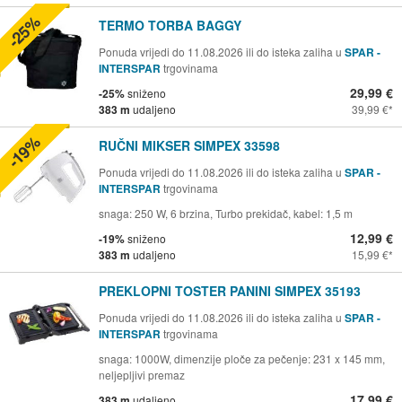
-25%
TERMO TORBA BAGGY
Ponuda vrijedi do 11.08.2026 ili do isteka zaliha u
SPAR -
INTERSPAR
trgovinama
29,99 €
-25%
sniženo
383 m
udaljeno
39,99 €
-19%
RUČNI MIKSER SIMPEX 33598
Ponuda vrijedi do 11.08.2026 ili do isteka zaliha u
SPAR -
INTERSPAR
trgovinama
snaga: 250 W, 6 brzina, Turbo prekidač, kabel: 1,5 m
12,99 €
-19%
sniženo
383 m
udaljeno
15,99 €
PREKLOPNI TOSTER PANINI SIMPEX 35193
Ponuda vrijedi do 11.08.2026 ili do isteka zaliha u
SPAR -
INTERSPAR
trgovinama
snaga: 1000W, dimenzije ploče za pečenje: 231 x 145 mm,
neljepljivi premaz
17,99 €
383 m
udaljeno