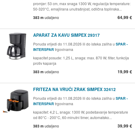
promjer: 53 cm, max snaga 1300 W, regulacija temperature:
50-320°C, emajlirana unutrašnjost, odlična toplinska...
64,99 €
383 m
udaljeno
APARAT ZA KAVU SIMPEX 29317
Ponuda vrijedi do 11.08.2026 ili do isteka zaliha u
SPAR -
INTERSPAR
trgovinama
kapacitet posude: 1,25 L, snaga: max. 870 W, filter, funkcija
protiv kapanja
19,99 €
383 m
udaljeno
FRITEZA NA VRUĆI ZRAK SIMPEX 32412
Ponuda vrijedi do 11.08.2026 ili do isteka zaliha u
SPAR -
INTERSPAR
trgovinama
kapacitet: 4,2 L, snaga: 1300 W, podešavanje temperature
od 80°C - 200°C, 60-minutni timer, automatsko...
39,99 €
383 m
udaljeno