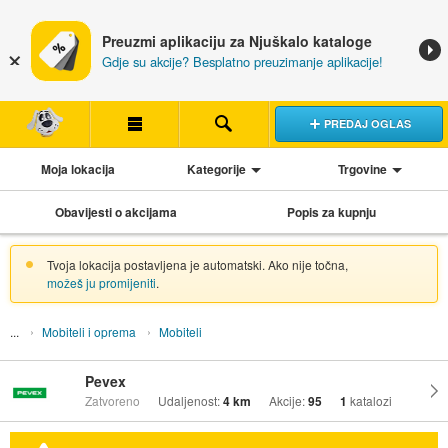
Preuzmi aplikaciju za Njuškalo kataloge
Gdje su akcije? Besplatno preuzimanje aplikacije!
PREDAJ OGLAS
Moja lokacija
Kategorije
Trgovine
Obavijesti o akcijama
Popis za kupnju
Tvoja lokacija postavljena je automatski. Ako nije točna,
možeš ju promijeniti
.
Mobiteli i oprema
Mobiteli
Pevex
Zatvoreno
Udaljenost:
4 km
Akcije:
95
1
katalozi