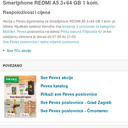
Smartphone REDMI A5 3+64 GB 1 kom.
Raspoloživost i cijena
Akcija u Pevex trgovinama za Smartphone REDMI A5 3+64 GB 1 kom. je
istekla. Njuškalo katalozi trenutno ima
sniženje 3 proizvoda za kategoriju
Mobiteli
.
Pevex
poslovnica na adresi
Prilaz baruna Filipovića 42
(4 km
udaljeno) otvorena je danas od
07:30
do
21:00
Sve Pevex poslovnice i radno vrijeme poslovnica.
Sve TCL akcije
POVEZANO
Sve Pevex akcije
Pevex katalog
Prikaži sve Pevex poslovnice
Sve Pevex poslovnice - Grad Zagreb
Sve Pevex poslovnice - Črnomerec