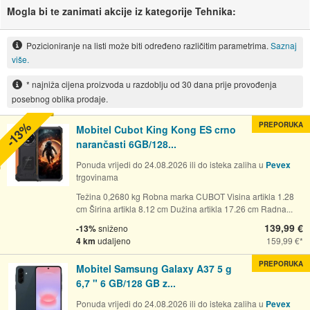
Mogla bi te zanimati akcije iz kategorije Tehnika:
Pozicioniranje na listi može biti određeno različitim parametrima.
Saznaj
više.
* najniža cijena proizvoda u razdoblju od 30 dana prije provođenja
posebnog oblika prodaje.
-13%
PREPORUKA
Mobitel Cubot King Kong ES crno
narančasti 6GB/128...
Ponuda vrijedi do 24.08.2026 ili do isteka zaliha u
Pevex
trgovinama
Težina 0,2680 kg Robna marka CUBOT Visina artikla 1.28
cm Širina artikla 8.12 cm Dužina artikla 17.26 cm Radna...
139,99 €
-13%
sniženo
4 km
udaljeno
159,99 €
PREPORUKA
Mobitel Samsung Galaxy A37 5 g
6,7 " 6 GB/128 GB z...
Ponuda vrijedi do 24.08.2026 ili do isteka zaliha u
Pevex