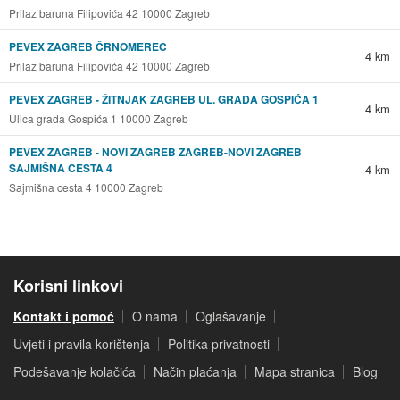
Prilaz baruna Filipovića 42 10000 Zagreb
PEVEX ZAGREB ČRNOMEREC
4 km
Prilaz baruna Filipovića 42 10000 Zagreb
PEVEX ZAGREB - ŽITNJAK ZAGREB UL. GRADA GOSPIĆA 1
4 km
Ulica grada Gospića 1 10000 Zagreb
PEVEX ZAGREB - NOVI ZAGREB ZAGREB-NOVI ZAGREB
SAJMIŠNA CESTA 4
4 km
Sajmišna cesta 4 10000 Zagreb
Korisni linkovi
Kontakt i pomoć
O nama
Oglašavanje
Uvjeti i pravila korištenja
Politika privatnosti
Podešavanje kolačića
Način plaćanja
Mapa stranica
Blog