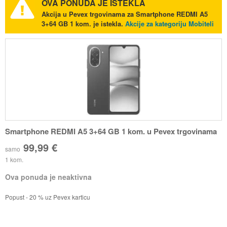
OVA PONUDA JE ISTEKLA
Akcija u Pevex trgovinama za Smartphone REDMI A5
3+64 GB 1 kom. je istekla.
Akcije za kategoriju Mobiteli
Smartphone REDMI A5 3+64 GB 1 kom. u Pevex trgovinama
99,99 €
samo
1 kom.
Ova ponuda je neaktivna
Popust - 20 % uz Pevex karticu