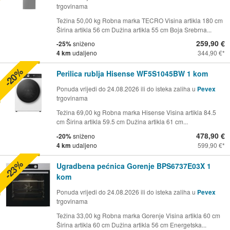
trgovinama
Težina 50,00 kg Robna marka TECRO Visina artikla 180 cm
Širina artikla 56 cm Dužina artikla 55 cm Boja Srebrna...
259,90 €
-25%
sniženo
4 km
udaljeno
344,90 €
-20%
Perilica rublja Hisense WF5S1045BW 1 kom
Ponuda vrijedi do 24.08.2026 ili do isteka zaliha u
Pevex
trgovinama
Težina 69,00 kg Robna marka Hisense Visina artikla 84.5
cm Širina artikla 59.5 cm Dužina artikla 61 cm...
478,90 €
-20%
sniženo
4 km
udaljeno
599,90 €
-23%
Ugradbena pećnica Gorenje BPS6737E03X 1
kom
Ponuda vrijedi do 24.08.2026 ili do isteka zaliha u
Pevex
trgovinama
Težina 33,00 kg Robna marka Gorenje Visina artikla 60 cm
Širina artikla 60 cm Dužina artikla 56 cm Energetska...