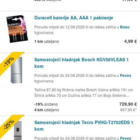
Duracell baterije AA, AAA 1 pakiranje
Ponuda vrijedi do 12.08.2026 ili do isteka zaliha u
Boso
trgovinama
4,99 €
1 km
udaljeno
-19%
Samostojeći hladnjak Bosch KGV58VLEAS 1
kom
Ponuda vrijedi do 24.08.2026 ili do isteka zaliha u
Pevex
trgovinama
Težina 87,80 kg Robna marka Bosch Visina artikla 191 cm
Širina artikla 70 cm Dužina artikla 77 cm Boja Srebrna...
729,90 €
-19%
sniženo
4 km
udaljeno
897,90 €
-25%
Samostojeći hladnjak Tecro PVHG-T2702EDS 1
kom
Ponuda vrijedi do 24.08.2026 ili do isteka zaliha u
Pevex