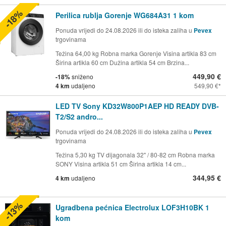
-18%
Perilica rublja Gorenje WG684A31 1 kom
Ponuda vrijedi do 24.08.2026 ili do isteka zaliha u
Pevex
trgovinama
Težina 64,00 kg Robna marka Gorenje Visina artikla 83 cm
Širina artikla 60 cm Dužina artikla 54 cm Brzina...
449,90 €
-18%
sniženo
4 km
udaljeno
549,90 €
LED TV Sony KD32W800P1AEP HD READY DVB-
T2/S2 andro...
Ponuda vrijedi do 24.08.2026 ili do isteka zaliha u
Pevex
trgovinama
Težina 5,30 kg TV dijagonala 32" / 80-82 cm Robna marka
SONY Visina artikla 51 cm Širina artikla 14 cm...
344,95 €
4 km
udaljeno
-13%
Ugradbena pećnica Electrolux LOF3H10BK 1
kom