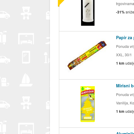
trgovinam
-31%
sniž
Papir za
Ponuda vrij
XXL, 30/1
1 km
udal
Mirisni 
Ponuda vrij
Vanilija, K
1 km
udal
Aluminijs