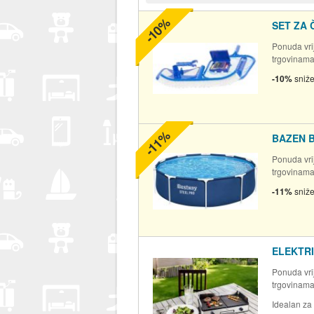
-10%
SET ZA 
Ponuda vrij
trgovinam
-10%
sniž
-11%
BAZEN B
Ponuda vrij
trgovinam
-11%
sniž
ELEKTRI
Ponuda vrij
trgovinam
Idealan za 