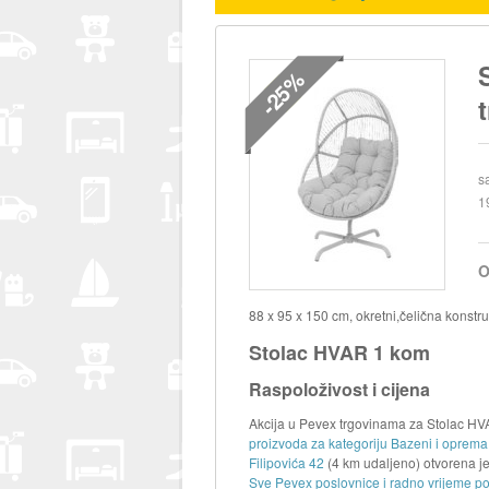
-25%
s
1
O
88 x 95 x 150 cm, okretni,čelična konstru
Stolac HVAR 1 kom
Raspoloživost i cijena
Akcija u Pevex trgovinama za Stolac HVA
proizvoda za kategoriju Bazeni i oprem
Filipovića 42
(4 km udaljeno) otvorena 
Sve Pevex poslovnice i radno vrijeme po