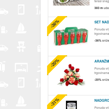
terasi snag
383 m
uda
-36%
SET NA
Ponuda vrij
trgovinam
-36%
sniž
-20%
ARANŽM
Ponuda vrij
trgovinam
-20%
sniž
-31%
NADGRO
Ponuda vrij