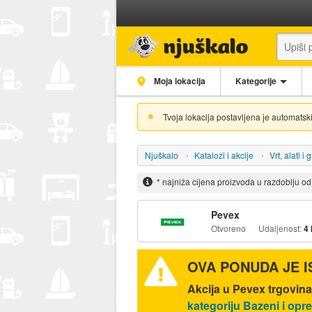
Moja lokacija
Kategorije
Tvoja lokacija postavljena je automatski
Njuškalo
Katalozi i akcije
Vrt, alati i
* najniža cijena proizvoda u razdoblju o
Pevex
Otvoreno
Udaljenost:
4
OVA PONUDA JE 
Akcija u Pevex trgovin
kategoriju Bazeni i op