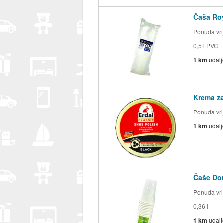
Čaša Roy
Ponuda vrij
0,5 l PVC
1 km
udal
Krema za 
Ponuda vrij
1 km
udal
Čaše Dom
Ponuda vrij
0,36 l
1 km
udal