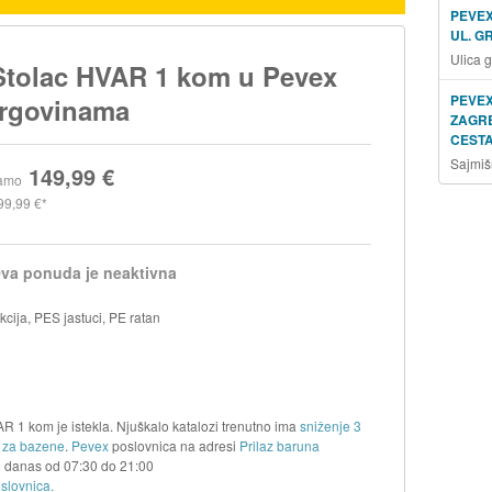
PEVEX
UL. G
Ulica 
Stolac HVAR 1 kom u Pevex
PEVEX
trgovinama
ZAGRE
CESTA
Sajmiš
149,99 €
amo
99,99 €
va ponuda je neaktivna
kcija, PES jastuci, PE ratan
R 1 kom je istekla. Njuškalo katalozi trenutno ima
sniženje 3
a za bazene
.
Pevex
poslovnica na adresi
Prilaz baruna
je danas od
07:30
do
21:00
slovnica.