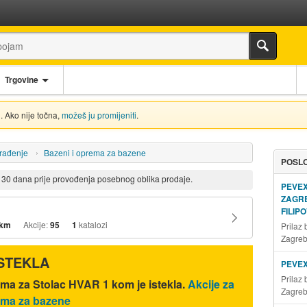
Trgovine
. Ako nije točna,
možeš ju promijeniti
.
 građenje
Bazeni i oprema za bazene
POSLO
d 30 dana prije provođenja posebnog oblika prodaje.
PEVE
ZAGR
FILIP
 km
Akcije:
95
1
katalozi
Prilaz
Zagre
ISTEKLA
PEVE
Prilaz
ama za Stolac HVAR 1 kom je istekla.
Akcije za
Zagre
rema za bazene