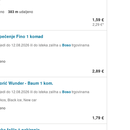
a
eno
383 m
udaljeno
1,59 €
2,29 €
 pečenje Fino 1 komad
edi do 12.08.2026 ili do isteka zaliha u
Boso
trgovinama
jeno
2,89 €
borić Wunder - Baum 1 kom.
edi do 12.08.2026 ili do isteka zaliha u
Boso
trgovinama
okos, Black ice, New car
jeno
1,79 €
ka folija 1 pakiranje