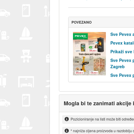
POVEZANO
Sve Pevex a
Pevex kata
Prikaži sve
Sve Pevex 
Zagreb
Sve Pevex 
Mogla bi te zanimati akcije i
Pozicioniranje na listi može biti određ
* najniža cijena proizvoda u razdoblju