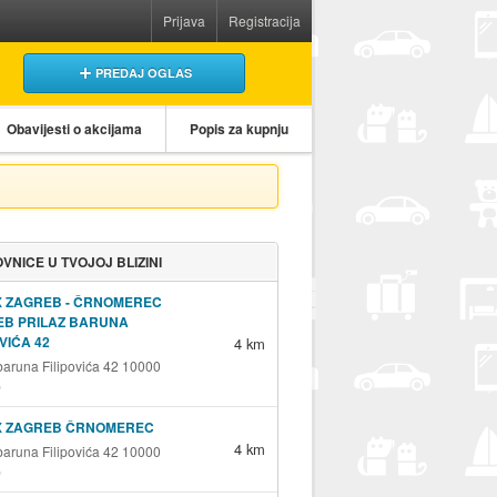
Prijava
Registracija
PREDAJ OGLAS
Obavijesti o akcijama
Popis za kupnju
VNICE U TVOJOJ BLIZINI
X ZAGREB - ČRNOMEREC
EB PRILAZ BARUNA
OVIĆA 42
4 km
 baruna Filipovića 42 10000
b
X ZAGREB ČRNOMEREC
4 km
 baruna Filipovića 42 10000
b