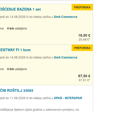
PREPORUKA
ČIŠĆENJE BAZENA 1 set
edi do 14.08.2026 ili do isteka zaliha u
Smit Commerce
a
eno
4 km
udaljeno
18,50 €
20,48 €
PREPORUKA
ESTWAY FI 1 kom
edi do 14.08.2026 ili do isteka zaliha u
Smit Commerce
a
eno
4 km
udaljeno
87,50 €
97,91 €
ČNI ROŠTILJ 33065
edi do 11.08.2026 ili do isteka zaliha u
SPAR - INTERSPAR
a
roštiljanje tijekom cijele godine u zatvorenom prostoru, na