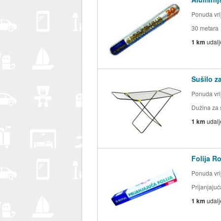
Ponuda vrij
30 metara
1 km
udal
Sušilo z
Ponuda vrij
Dužina za 
1 km
udal
Folija Ro
Ponuda vrij
Prijanjajuć
1 km
udal