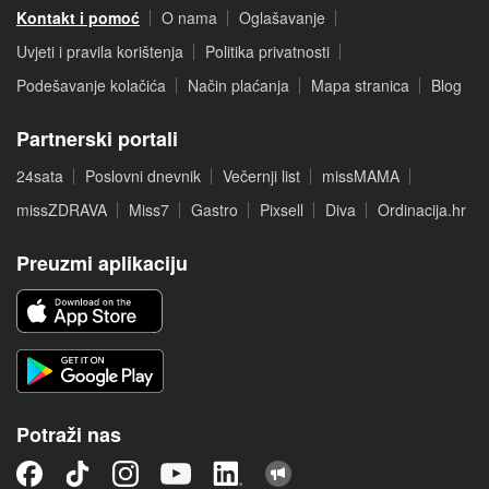
Kontakt i pomoć
O nama
Oglašavanje
Uvjeti i pravila korištenja
Politika privatnosti
Podešavanje kolačića
Način plaćanja
Mapa stranica
Blog
Partnerski portali
24sata
Poslovni dnevnik
Večernji list
missMAMA
missZDRAVA
Miss7
Gastro
Pixsell
Diva
Ordinacija.hr
Preuzmi aplikaciju
Potraži nas