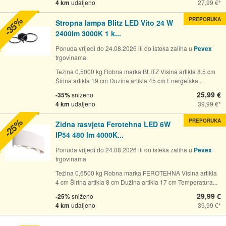
4 km
udaljeno
27,99 €
-35%
PREPORUKA
Stropna lampa Blitz LED Vito 24 W
2400lm 3000K 1 k...
Ponuda vrijedi do 24.08.2026 ili do isteka zaliha u
Pevex
trgovinama
Težina 0,5000 kg Robna marka BLITZ Visina artikla 8.5 cm
Širina artikla 19 cm Dužina artikla 45 cm Energetska...
25,99 €
-35%
sniženo
4 km
udaljeno
39,99 €
-25%
PREPORUKA
Zidna rasvjeta Ferotehna LED 6W
IP54 480 lm 4000K...
Ponuda vrijedi do 24.08.2026 ili do isteka zaliha u
Pevex
trgovinama
Težina 0,6500 kg Robna marka FEROTEHNA Visina artikla
4 cm Širina artikla 8 cm Dužina artikla 17 cm Temperatura...
29,99 €
-25%
sniženo
4 km
udaljeno
39,99 €