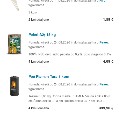
Ponuda vrijedi do 11.08.2026 ili do isteka zaliha u
NTL
trgovinama
3 kom
1,59 €
2 km
udaljeno
Peleti A2; 15 kg
Ponuda vrijedi do 24.08.2026 ili do isteka zaliha u
Pevex
trgovinama
100% tvrdo drvo, udio pepela do 0,9%, udio vlage do 6,1%
4,69 €
4 km
udaljeno
Peć Plamen Tara 1 kom
Ponuda vrijedi do 24.08.2026 ili do isteka zaliha u
Pevex
trgovinama
Težina 85,00 kg Robna marka PLAMEN Visina artikla 85.8
cm Širina artikla 38.3 cm Dužina artikla 37.7 cm Boja...
399,90 €
4 km
udaljeno