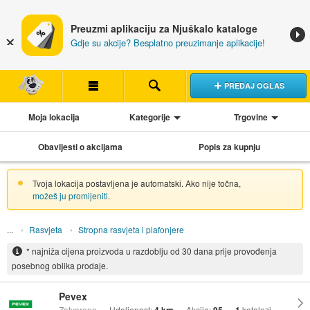
Preuzmi aplikaciju za Njuškalo kataloge
Gdje su akcije? Besplatno preuzimanje aplikacije!
PREDAJ OGLAS
Moja lokacija
Kategorije
Trgovine
Obavijesti o akcijama
Popis za kupnju
Tvoja lokacija postavljena je automatski. Ako nije točna,
možeš ju promijeniti
.
Rasvjeta
Stropna rasvjeta i plafonjere
* najniža cijena proizvoda u razdoblju od 30 dana prije provođenja
posebnog oblika prodaje.
Pevex
Zatvoreno
Udaljenost:
Akcije:
katalozi