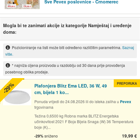
Sve Pevex poslovnice - Črnomerec
Mogla bi te zanimati akcije iz kategorije Namještaj i uređenje
doma:
Pozicioniranje na listi može biti određeno različitim parametrima.
Saznaj
više.
* najniža cijena proizvoda u razdoblju od 30 dana prije provođenja
posebnog oblika prodaje.
-29%
PREPORUKA
Plafonjera Blitz Ema LED, 36 W, 49
cm, bijela 1 ko...
Ponuda vrijedi do 24.08.2026 ili do isteka zaliha u
Pevex
trgovinama
Težina 0,6500 kg Robna marka BLITZ Energetska
učinkovitost 2021 F Boja Bijela Snaga (W) 36 Temperatura
boje (K)...
19,99 €
-29%
sniženo