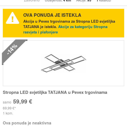
4 km
95
1
OVA PONUDA JE ISTEKLA
Akcija u Pevex trgovinama za Stropna LED svjetiljka
TATJANA je istekla.
Akcije za kategoriju Stropna
rasvjeta i plafonjere
-14%
Stropna LED svjetiljka TATJANA u Pevex trgovinama
59,99 €
samo
69,99 €
1 kom.
Ova ponuda je neaktivna