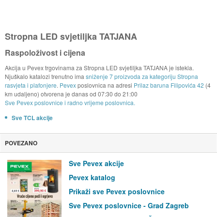
Stropna LED svjetiljka TATJANA
Raspoloživost i cijena
Akcija u Pevex trgovinama za Stropna LED svjetiljka TATJANA je istekla.
Njuškalo katalozi trenutno ima
sniženje 7 proizvoda za kategoriju Stropna
rasvjeta i plafonjere
.
Pevex
poslovnica na adresi
Prilaz baruna Filipovića 42
(4
km udaljeno) otvorena je danas od
07:30
do
21:00
Sve Pevex poslovnice i radno vrijeme poslovnica.
Sve TCL akcije
POVEZANO
Sve Pevex akcije
Pevex katalog
Prikaži sve Pevex poslovnice
Sve Pevex poslovnice - Grad Zagreb