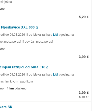
svinjetina
jeno
5,29 €
Pljeskavice XXL 600 g
edi do 09.08.2026 ili do isteka zaliha u
Lidl
trgovinama
ne, mesa peradi ili povrća i mesa peradi
jeno
3,99 €
činjeni ražnjići od buta 510 g
edi do 09.08.2026 ili do isteka zaliha u
Lidl
trgovinama
masnim tkivom i paprikom
eno
1 km
udaljeno
3,99 €
5,49 €
 kare SK