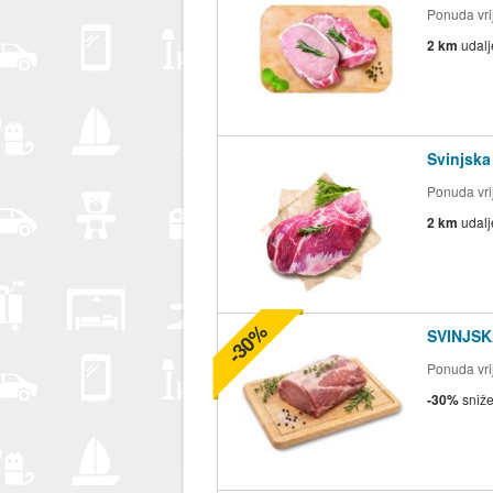
Ponuda vrij
2 km
udal
Svinjska
Ponuda vrij
2 km
udal
-30%
SVINJSK
Ponuda vrij
-30%
sniž