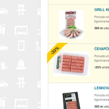
GRILL K
Ponuda vrij
trgovinam
383 m
uda
-33%
ĆEVAPČI
Ponuda vrij
trgovinam
-33%
sniž
LESKOVA
Ponuda vrij
trgovinam
383 m
uda