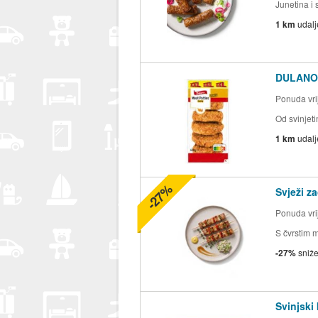
Junetina i 
1 km
udal
DULANO 
Ponuda vrij
Od svinjeti
1 km
udal
-27%
Svježi za
Ponuda vrij
S čvrstim 
-27%
sniž
Svinjski