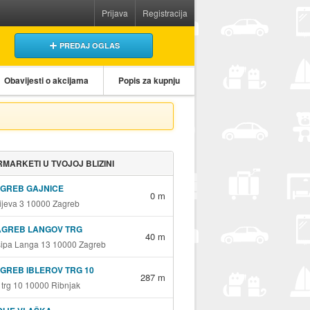
Prijava
Registracija
PREDAJ OGLAS
Obavijesti o akcijama
Popis za kupnju
MARKETI U TVOJOJ BLIZINI
AGREB GAJNICE
0 m
jeva 3 10000 Zagreb
AGREB LANGOV TRG
40 m
sipa Langa 13 10000 Zagreb
GREB IBLEROV TRG 10
287 m
v trg 10 10000 Ribnjak