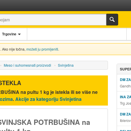
Trgovine
. Ako nije točna,
možeš ju promijeniti
.
Meso i suhomesnati proizvodi
Svinjetina
SUPER
DM Z
ISTEKLA
Gandhi
UŠINA na pultu 1 kg
je istekla ili se više ne
INA Z
lozima
.
Akcije za kategoriju Svinjetina
Trg Jo
DM ZA
SVINJSKA POTRBUŠINA na
Iblero
pultu 1 kg