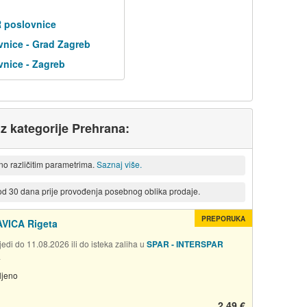
R poslovnice
nice - Grad Zagreb
nice - Zagreb
iz kategorije Prehrana:
eno različitim parametrima.
Saznaj više.
 od 30 dana prije provođenja posebnog oblika prodaje.
PREPORUKA
VICA Rigeta
edi do 11.08.2026 ili do isteka zaliha u
SPAR - INTERSPAR
a
ljeno
2,49 €