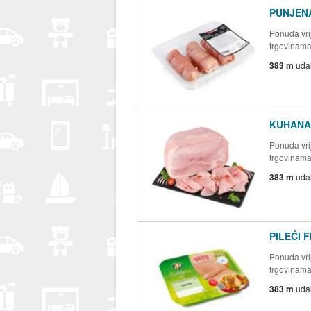
PUNJENA
Ponuda vrij
trgovinam
383 m
uda
KUHANA
Ponuda vrij
trgovinam
383 m
uda
PILEĆI F
Ponuda vrij
trgovinam
383 m
uda