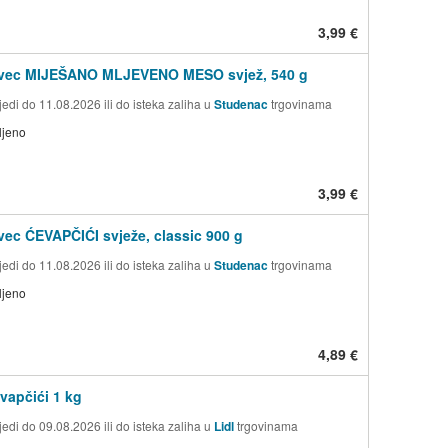
3,99 €
ovec MIJEŠANO MLJEVENO MESO svjež, 540 g
edi do 11.08.2026 ili do isteka zaliha u
Studenac
trgovinama
ljeno
3,99 €
vec ĆEVAPČIĆI svježe, classic 900 g
edi do 11.08.2026 ili do isteka zaliha u
Studenac
trgovinama
ljeno
4,89 €
evapčići 1 kg
edi do 09.08.2026 ili do isteka zaliha u
Lidl
trgovinama