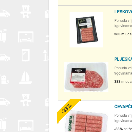
LESKOVA
Ponuda vrij
trgovinam
383 m
uda
PLJESKA
Ponuda vrij
trgovinam
383 m
uda
-33%
ĆEVAPČI
Ponuda vrij
trgovinam
-33%
sniž