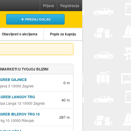
Prijava
Registracija
PREDAJ OGLAS
Obavijesti o akcijama
Popis za kupnju
MARKETI U TVOJOJ BLIZINI
AGREB GAJNICE
0 m
jeva 3 10000 Zagreb
AGREB LANGOV TRG
40 m
sipa Langa 13 10000 Zagreb
GREB IBLEROV TRG 10
287 m
v trg 10 10000 Ribnjak