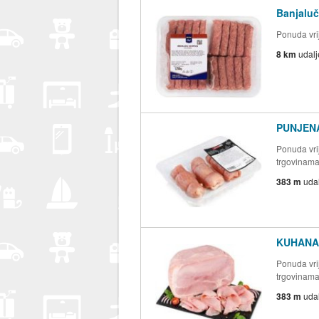
Banjaluč
Ponuda vrij
8 km
udal
PUNJENA
Ponuda vrij
trgovinam
383 m
uda
KUHANA
Ponuda vrij
trgovinam
383 m
uda