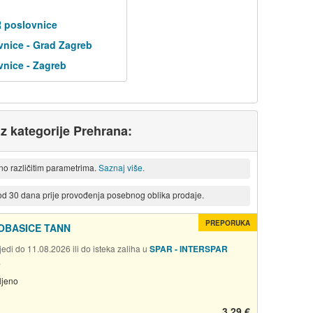
R poslovnice
nice - Grad Zagreb
nice - Zagreb
iz kategorije Prehrana:
eno različitim parametrima.
Saznaj više.
 od 30 dana prije provođenja posebnog oblika prodaje.
PREPORUKA
OBASICE TANN
edi do 11.08.2026 ili do isteka zaliha u
SPAR - INTERSPAR
a
ljeno
3,29 €