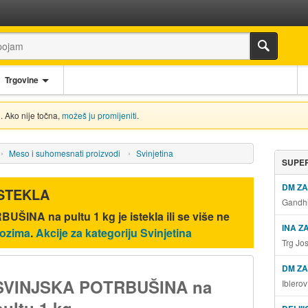
Trgovine
. Ako nije točna,
možeš ju promijeniti
.
Meso i suhomesnati proizvodi
Svinjetina
SUPER
DM Z
ISTEKLA
Gandhi
UŠINA na pultu 1 kg
je istekla ili se više ne
INA Z
lozima
.
Akcije za kategoriju Svinjetina
Trg Jo
DM ZA
SVINJSKA POTRBUŠINA na
Iblero
pultu 1 kg