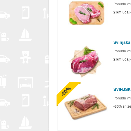
Ponuda vrij
2 km
udal
Svinjska
Ponuda vrij
2 km
udal
-30%
SVINJSK
Ponuda vrij
-30%
sniž