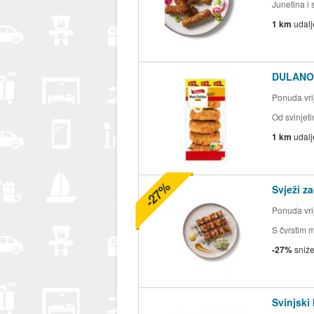
Junetina i 
1 km
udal
DULANO 
Ponuda vrij
Od svinjeti
1 km
udal
-27%
Svježi za
Ponuda vrij
S čvrstim 
-27%
sniž
Svinjski