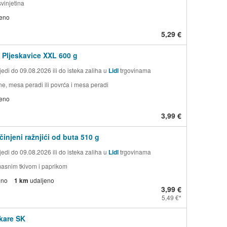
svinjetina
jeno
5,29 €
Pljeskavice XXL 600 g
edi do 09.08.2026 ili do isteka zaliha u
Lidl
trgovinama
ne, mesa peradi ili povrća i mesa peradi
jeno
3,99 €
činjeni ražnjići od buta 510 g
edi do 09.08.2026 ili do isteka zaliha u
Lidl
trgovinama
masnim tkivom i paprikom
eno
1 km
udaljeno
3,99 €
5,49 €
 kare SK