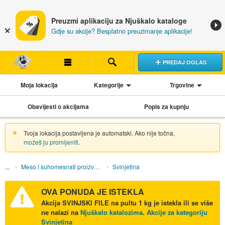
Preuzmi aplikaciju za Njuškalo kataloge
Gdje su akcije? Besplatno preuzimanje aplikacije!
PREDAJ OGLAS
Moja lokacija
Kategorije
Trgovine
Obavijesti o akcijama
Popis za kupnju
Tvoja lokacija postavljena je automatski. Ako nije točna,
možeš ju promijeniti
.
Meso i suhomesnati proizvodi
Svinjetina
OVA PONUDA JE ISTEKLA
Akcija
SVINJSKI FILE na pultu 1 kg
je istekla ili se više
ne nalazi na
Njuškalo katalozima
.
Akcije za kategoriju
Svinjetina