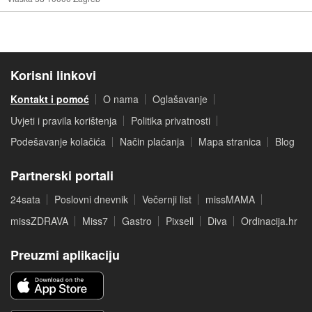
Korisni linkovi
Kontakt i pomoć
O nama
Oglašavanje
Uvjeti i pravila korištenja
Politika privatnosti
Podešavanje kolačića
Način plaćanja
Mapa stranica
Blog
Partnerski portali
24sata
Poslovni dnevnik
Večernji list
missMAMA
missZDRAVA
Miss7
Gastro
Pixsell
Diva
Ordinacija.hr
Preuzmi aplikaciju