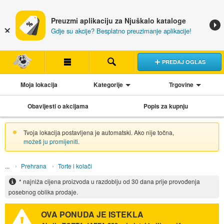
Preuzmi aplikaciju za Njuškalo kataloge
Gdje su akcije? Besplatno preuzimanje aplikacije!
PREDAJ OGLAS
Moja lokacija
Kategorije
Trgovine
Obavijesti o akcijama
Popis za kupnju
Tvoja lokacija postavljena je automatski. Ako nije točna,
možeš ju promijeniti
.
Prehrana
Torte i kolači
* najniža cijena proizvoda u razdoblju od 30 dana prije provođenja
posebnog oblika prodaje.
OVA PONUDA JE ISTEKLA