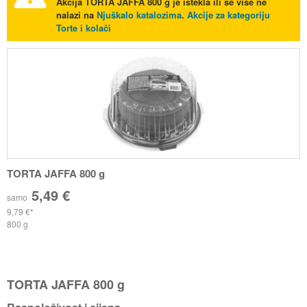
Akcija
TORTA JAFFA 800 g
je istekla ili se više ne
nalazi na
Njuškalo katalozima
.
Akcije za kategoriju
Torte i kolači
TORTA JAFFA 800 g
5,49 €
samo
9,79 €
800 g
TORTA JAFFA 800 g