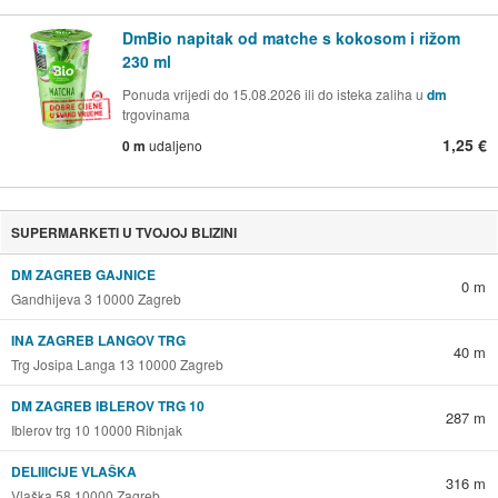
DmBio napitak od matche s kokosom i rižom
230 ml
Ponuda vrijedi do 15.08.2026 ili do isteka zaliha u
dm
trgovinama
1,25 €
0 m
udaljeno
SUPERMARKETI U TVOJOJ BLIZINI
DM ZAGREB GAJNICE
0 m
Gandhijeva 3 10000 Zagreb
INA ZAGREB LANGOV TRG
40 m
Trg Josipa Langa 13 10000 Zagreb
DM ZAGREB IBLEROV TRG 10
287 m
Iblerov trg 10 10000 Ribnjak
DELIIICIJE VLAŠKA
316 m
Vlaška 58 10000 Zagreb