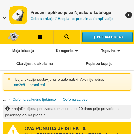
Preuzmi aplikaciju za Njuškalo kataloge
Gdje su akcije? Besplatno preuzimanje aplikacije!
PREDAJ OGLAS
Moja lokacija
Kategorije
Trgovine
Obavijesti o akcijama
Popis za kupnju
Tvoja lokacija postavljena je automatski. Ako nije točna,
možeš ju promijeniti
.
Oprema za kućne ljubimce
Oprema za pse
* najniža cijena proizvoda u razdoblju od 30 dana prije provođenja
posebnog oblika prodaje.
OVA PONUDA JE ISTEKLA