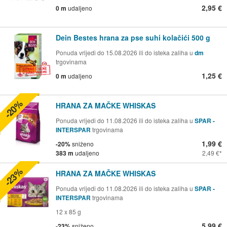
2,95 €
0 m
udaljeno
Dein Bestes hrana za pse suhi kolačići 500 g
Ponuda vrijedi do 15.08.2026 ili do isteka zaliha u
dm
trgovinama
1,25 €
0 m
udaljeno
-20%
HRANA ZA MAČKE WHISKAS
Ponuda vrijedi do 11.08.2026 ili do isteka zaliha u
SPAR -
INTERSPAR
trgovinama
1,99 €
-20%
sniženo
383 m
udaljeno
2,49 €
-23%
HRANA ZA MAČKE WHISKAS
Ponuda vrijedi do 11.08.2026 ili do isteka zaliha u
SPAR -
INTERSPAR
trgovinama
12 x 85 g
5,99 €
-23%
sniženo