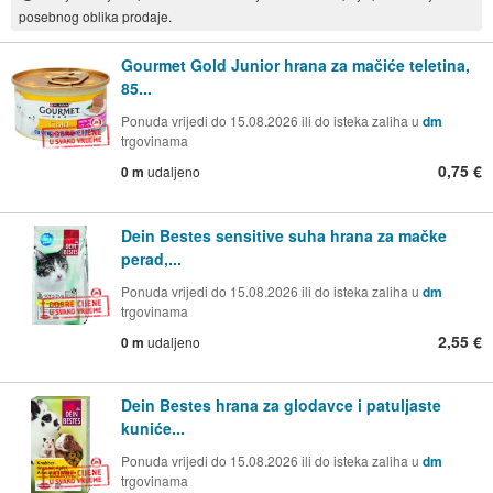
posebnog oblika prodaje.
Gourmet Gold Junior hrana za mačiće teletina,
85...
Ponuda vrijedi do 15.08.2026 ili do isteka zaliha u
dm
trgovinama
0,75 €
0 m
udaljeno
Dein Bestes sensitive suha hrana za mačke
perad,...
Ponuda vrijedi do 15.08.2026 ili do isteka zaliha u
dm
trgovinama
2,55 €
0 m
udaljeno
Dein Bestes hrana za glodavce i patuljaste
kuniće...
Ponuda vrijedi do 15.08.2026 ili do isteka zaliha u
dm
trgovinama