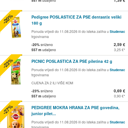
1,39 €
557 m
udaljeno
-20%
Pedigree POSLASTICE ZA PSE dentastix veliki
180 g
Ponuda vrijedi do 11.08.2026 ili do isteka zaliha u
Studenac
trgovinama
2,59 €
-20%
sniženo
557 m
udaljeno
3,25 €
-23%
PICNIC POSLASTICA ZA PSE piletina 42 g
Ponuda vrijedi do 11.08.2026 ili do isteka zaliha u
Studenac
trgovinama
CIJENA ZA 2 ILI VIŠE KOM
0,69 €
-23%
sniženo
557 m
udaljeno
0,90 €
-27%
PEDIGREE MOKRA HRANA ZA PSE govedina,
junior pilet...
Ponuda vrijedi do 11.08.2026 ili do isteka zaliha u
Studenac
trgovinama