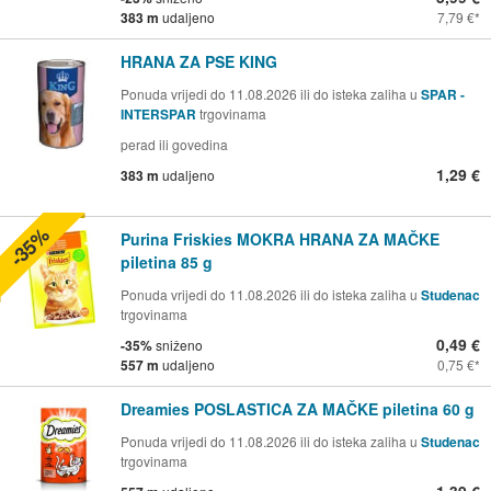
383 m
udaljeno
7,79 €
HRANA ZA PSE KING
Ponuda vrijedi do 11.08.2026 ili do isteka zaliha u
SPAR -
INTERSPAR
trgovinama
perad ili govedina
1,29 €
383 m
udaljeno
-35%
Purina Friskies MOKRA HRANA ZA MAČKE
piletina 85 g
Ponuda vrijedi do 11.08.2026 ili do isteka zaliha u
Studenac
trgovinama
0,49 €
-35%
sniženo
557 m
udaljeno
0,75 €
Dreamies POSLASTICA ZA MAČKE piletina 60 g
Ponuda vrijedi do 11.08.2026 ili do isteka zaliha u
Studenac
trgovinama