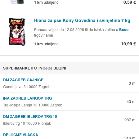
0,59 €
1 km
udaljeno
Hrana za pse Kony Govedina i svinjetina 7 kg
Ponuda vrijedi do 12.08.2026 ili do isteka zaliha u
Boso
trgovinama
10,99 €
1 km
udaljeno
SUPERMARKETI U TVOJOJ BLIZINI
DM ZAGREB GAJNICE
0 m
Gandhijeva 3 10000 Zagreb
INA ZAGREB LANGOV TRG
40 m
Trg Josipa Langa 13 10000 Zagreb
DM ZAGREB IBLEROV TRG 10
287 m
Iblerov trg 10 10000 Ribnjak
DELIIICIJE VLAŠKA
316 m