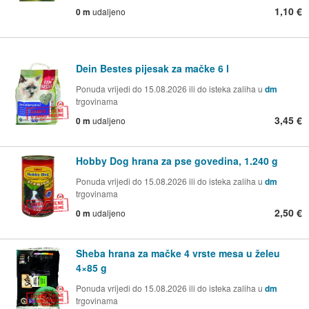
1,10 €
0 m
udaljeno
Dein Bestes pijesak za mačke 6 l
Ponuda vrijedi do 15.08.2026 ili do isteka zaliha u
dm
trgovinama
3,45 €
0 m
udaljeno
Hobby Dog hrana za pse govedina, 1.240 g
Ponuda vrijedi do 15.08.2026 ili do isteka zaliha u
dm
trgovinama
2,50 €
0 m
udaljeno
Sheba hrana za mačke 4 vrste mesa u želeu
4×85 g
Ponuda vrijedi do 15.08.2026 ili do isteka zaliha u
dm
trgovinama