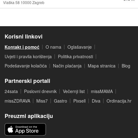
Vlaška 58 10000 Zagreb
Korisni linkovi
Kontakt i pomoć
O nama
Oglašavanje
Uvjeti i pravila korištenja
Politika privatnosti
Podešavanje kolačića
Način plaćanja
Mapa stranica
Blog
Partnerski portali
24sata
Poslovni dnevnik
Večernji list
missMAMA
missZDRAVA
Miss7
Gastro
Pixsell
Diva
Ordinacija.hr
Preuzmi aplikaciju