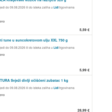
edi do 09.08.2026 ili do isteka zaliha u
Lidl
trgovinama
jeno
5,59 €
eti tune u suncokretovom ulju XXL 750 g
edi do 09.08.2026 ili do isteka zaliha u
Lidl
trgovinama
jeno
5,99 €
URA Svježi divlji očišćeni zubatac 1 kg
edi do 09.08.2026 ili do isteka zaliha u
Lidl
trgovinama
jeno
28,99 €