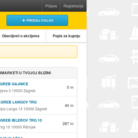
Prijava
Registracija
PREDAJ OGLAS
Obavijesti o akcijama
Popis za kupnju
MARKETI U TVOJOJ BLIZINI
AGREB GAJNICE
0 m
jeva 3 10000 Zagreb
AGREB LANGOV TRG
40 m
sipa Langa 13 10000 Zagreb
GREB IBLEROV TRG 10
287 m
v trg 10 10000 Ribnjak