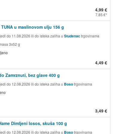
4,99 €
7,85 €
 TUNA u maslinovom ulju 156 g
edi do 11.08.2026 ili do isteka zaliha u
Studenac
trgovinama
 masa 3x52 g
ljeno
4,49 €
do Zamrznuti, bez glave 400 g
edi do 12.08.2026 ili do isteka zaliha u
Boso
trgovinama
jeno
3,49 €
Hame Dimljeni losos, skuša 100 g
edi do 12.08.2026 ili do isteka zaliha u
Boso
trgovinama