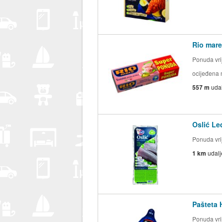
Rio mare
Ponuda vrij
ocijeđena
557 m
uda
Oslić Le
Ponuda vrij
1 km
udal
Pašteta 
Ponuda vrij