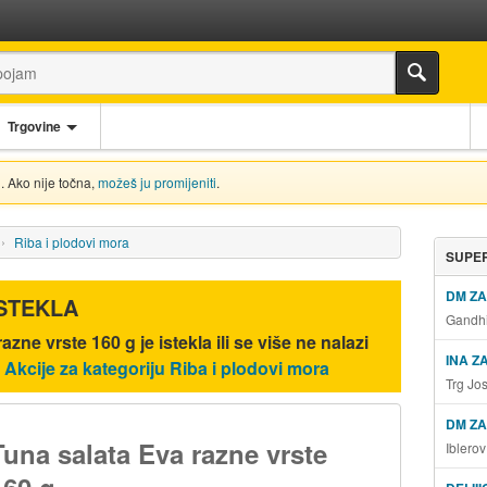
Trgovine
. Ako nije točna,
možeš ju promijeniti
.
Riba i plodovi mora
SUPER
DM Z
ISTEKLA
Gandhi
razne vrste 160 g
je istekla ili se više ne nalazi
INA Z
.
Akcije za kategoriju Riba i plodovi mora
Trg Jo
DM ZA
Tuna salata Eva razne vrste
Iblero
160 g