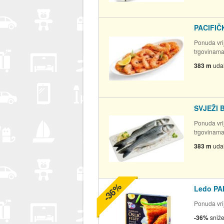
PACIFIČ
Ponuda vrij
trgovinam
383 m
uda
SVJEŽI 
Ponuda vrij
trgovinam
383 m
uda
-36%
Ledo PA
Ponuda vrij
-36%
sniž