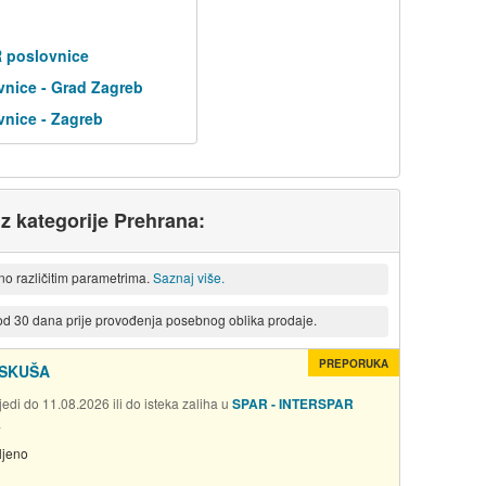
R poslovnice
nice - Grad Zagreb
nice - Zagreb
iz kategorije Prehrana:
eno različitim parametrima.
Saznaj više.
 od 30 dana prije provođenja posebnog oblika prodaje.
PREPORUKA
 SKUŠA
edi do 11.08.2026 ili do isteka zaliha u
SPAR - INTERSPAR
a
ljeno