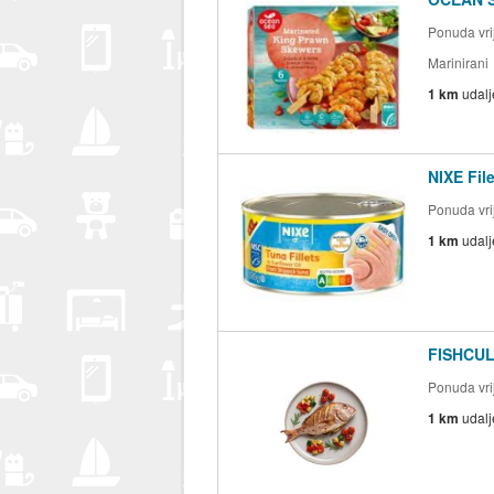
Ponuda vrij
Marinirani
1 km
udal
NIXE Fil
Ponuda vrij
1 km
udal
FISHCULT
Ponuda vrij
1 km
udal