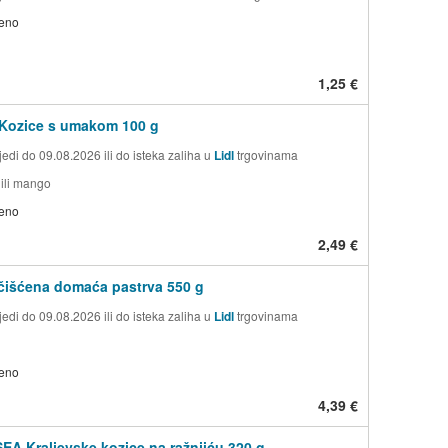
jeno
1,25 €
 Kozice s umakom 100 g
edi do 09.08.2026 ili do isteka zaliha u
Lidl
trgovinama
i ili mango
jeno
2,49 €
čišćena domaća pastrva 550 g
edi do 09.08.2026 ili do isteka zaliha u
Lidl
trgovinama
jeno
4,39 €
A Kraljevske kozice na ražnjiću 320 g