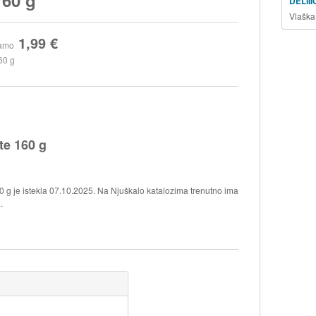
DELII
Vlaška
1,99 €
amo
60 g
te 160 g
0 g je istekla 07.10.2025. Na Njuškalo katalozima trenutno ima
.