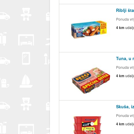
Riblji š
Ponuda vrij
4 km
udal
Tuna, u 
Ponuda vrij
4 km
udal
Skuša, i
Ponuda vrij
4 km
udal