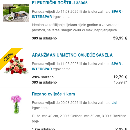
ELEKTRIČNI ROŠTILJ 33065
Ponuda vrijedi do 11.08.2026 ili do isteka zaliha u
SPAR -
INTERSPAR
trgovinama
Idealan za roštiljanje tijekom cijele godine u zatvorenom
prostoru, na terasi snaga: 2400 W max, neprijanjajuća...
59,99 €
383 m
udaljeno
-20%
ARANŽMAN UMJETNO CVIJEĆE SANELA
Ponuda vrijedi do 11.08.2026 ili do isteka zaliha u
SPAR -
INTERSPAR
trgovinama
12,79 €
-20%
sniženo
383 m
udaljeno
15,99 €
Rezano cvijeće 1 kom
Ponuda vrijedi do 09.08.2026 ili do isteka zaliha u
Lidl
trgovinama
Ruže, cca 40 cm, 2.99 € Gerberi, cca 50 cm, 3.99 € Različite
boje
2,99 €
1 km
udaljeno