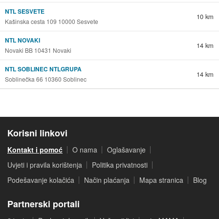
NTL SESVETE
10 km
Kašinska cesta 109 10000 Sesvete
NTL NOVAKI
14 km
Novaki BB 10431 Novaki
NTL SOBLINEC NTLGRUPA
14 km
Soblinečka 66 10360 Soblinec
Korisni linkovi
Kontakt i pomoć
O nama
Oglašavanje
Uvjeti i pravila korištenja
Politika privatnosti
Podešavanje kolačića
Način plaćanja
Mapa stranica
Blog
Partnerski portali