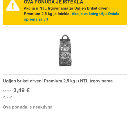
OVA PONUDA JE ISTEKLA
Akcija u NTL trgovinama za Ugljen briket drveni
Premium 2,5 kg je istekla.
Akcije za kategoriju Ostala
oprema za vrt
Ugljen briket drveni Premium 2,5 kg u NTL trgovinama
3,49 €
samo
2,5 kg
Ova ponuda je neaktivna