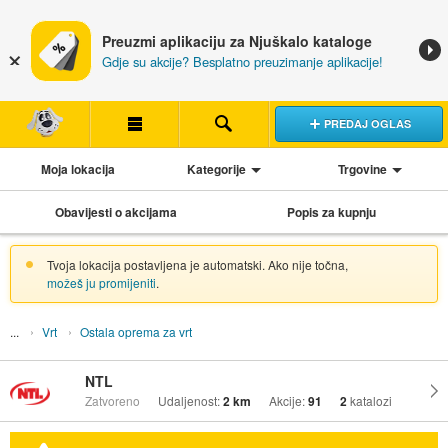
Preuzmi aplikaciju za Njuškalo kataloge
Gdje su akcije? Besplatno preuzimanje aplikacije!
PREDAJ OGLAS
Moja lokacija
Kategorije
Trgovine
Obavijesti o akcijama
Popis za kupnju
Tvoja lokacija postavljena je automatski. Ako nije točna,
možeš ju promijeniti
.
Vrt
Ostala oprema za vrt
NTL
Zatvoreno
Udaljenost:
2 km
Akcije:
91
2
katalozi