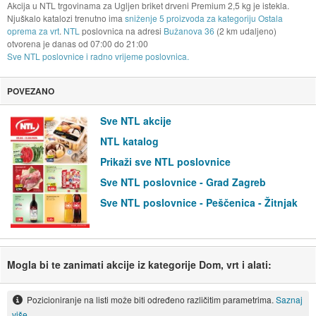
Akcija u NTL trgovinama za Ugljen briket drveni Premium 2,5 kg je istekla.
Njuškalo katalozi trenutno ima
sniženje 5 proizvoda za kategoriju Ostala
oprema za vrt
.
NTL
poslovnica na adresi
Bužanova 36
(2 km udaljeno)
otvorena je danas od
07:00
do
21:00
Sve NTL poslovnice i radno vrijeme poslovnica.
POVEZANO
Sve NTL akcije
NTL katalog
Prikaži sve NTL poslovnice
Sve NTL poslovnice - Grad Zagreb
Sve NTL poslovnice - Peščenica - Žitnjak
Mogla bi te zanimati akcije iz kategorije Dom, vrt i alati:
Pozicioniranje na listi može biti određeno različitim parametrima.
Saznaj
više.