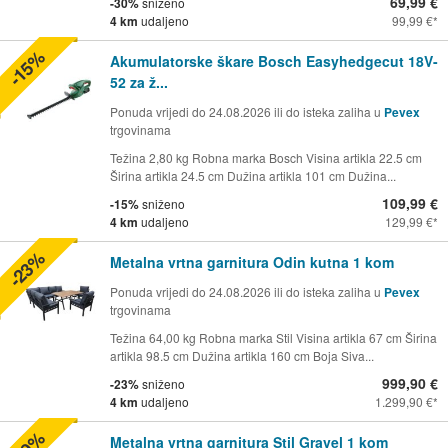
69,99 €
-30%
sniženo
4 km
udaljeno
99,99 €
-15%
Akumulatorske škare Bosch Easyhedgecut 18V-
52 za ž...
Ponuda vrijedi do 24.08.2026 ili do isteka zaliha u
Pevex
trgovinama
Težina 2,80 kg Robna marka Bosch Visina artikla 22.5 cm
Širina artikla 24.5 cm Dužina artikla 101 cm Dužina...
109,99 €
-15%
sniženo
4 km
udaljeno
129,99 €
-23%
Metalna vrtna garnitura Odin kutna 1 kom
Ponuda vrijedi do 24.08.2026 ili do isteka zaliha u
Pevex
trgovinama
Težina 64,00 kg Robna marka Stil Visina artikla 67 cm Širina
artikla 98.5 cm Dužina artikla 160 cm Boja Siva...
999,90 €
-23%
sniženo
4 km
udaljeno
1.299,90 €
Metalna vrtna garnitura Stil Gravel 1 kom