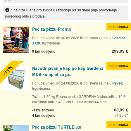
* najniža cijena proizvoda u razdoblju od 30 dana prije provođenja
posebnog oblika prodaje.
PREPORUKA
Pec za pizzu Pronto
Ponuda vrijedi do 30.09.2026 ili do isteka zaliha u
Lesnina
XXXL
trgovinama
299,99 €
9 km
udaljeno
-11%
PREPORUKA
Navodnjavanje kap po kap Gardena
MDS komplet za gr...
Ponuda vrijedi do 24.08.2026 ili do isteka zaliha u
Pevex
trgovinama
Težina 1,60 kg Robna marka GARDENA Visina artikla 10.6
cm Širina artikla 43.3 cm Dužina artikla 44.5 cm
63,99 €
-11%
sniženo
4 km
udaljeno
71,95 €
PREPORUKA
Pec za pizzu TURTLE 3.0