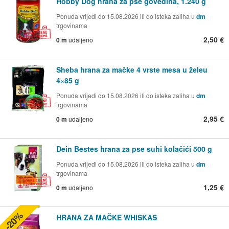
Hobby Dog hrana za pse govedina, 1.240 g
Ponuda vrijedi do 15.08.2026 ili do isteka zaliha u
dm
trgovinama
2,50 €
0 m
udaljeno
Sheba hrana za mačke 4 vrste mesa u želeu
4×85 g
Ponuda vrijedi do 15.08.2026 ili do isteka zaliha u
dm
trgovinama
2,95 €
0 m
udaljeno
Dein Bestes hrana za pse suhi kolačići 500 g
Ponuda vrijedi do 15.08.2026 ili do isteka zaliha u
dm
trgovinama
1,25 €
0 m
udaljeno
-20%
HRANA ZA MAČKE WHISKAS