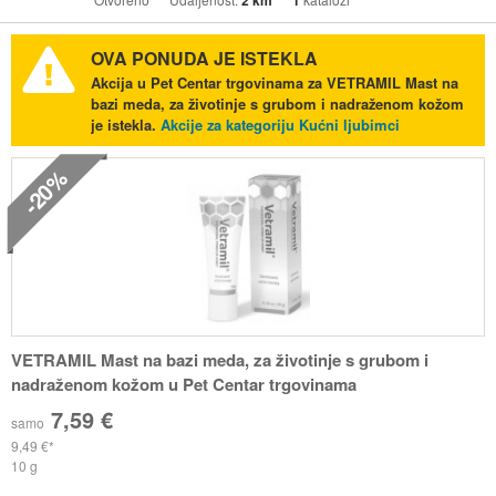
2 km
1
OVA PONUDA JE ISTEKLA
Akcija u Pet Centar trgovinama za VETRAMIL Mast na
bazi meda, za životinje s grubom i nadraženom kožom
je istekla.
Akcije za kategoriju Kućni ljubimci
-20%
VETRAMIL Mast na bazi meda, za životinje s grubom i
nadraženom kožom u Pet Centar trgovinama
7,59 €
samo
9,49 €
10 g