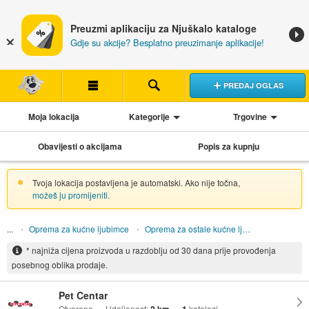
Preuzmi aplikaciju za Njuškalo kataloge
Gdje su akcije? Besplatno preuzimanje aplikacije!
PREDAJ OGLAS
Moja lokacija
Kategorije
Trgovine
Obavijesti o akcijama
Popis za kupnju
Tvoja lokacija postavljena je automatski. Ako nije točna,
možeš ju promijeniti
.
Oprema za kućne ljubimce
Oprema za ostale kućne ljubimce
* najniža cijena proizvoda u razdoblju od 30 dana prije provođenja
posebnog oblika prodaje.
Pet Centar
Otvoreno
Udaljenost:
katalozi