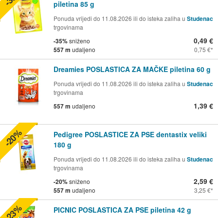
piletina 85 g
Ponuda vrijedi do 11.08.2026 ili do isteka zaliha u
Studenac
trgovinama
0,49 €
-35%
sniženo
557 m
udaljeno
0,75 €
Dreamies POSLASTICA ZA MAČKE piletina 60 g
Ponuda vrijedi do 11.08.2026 ili do isteka zaliha u
Studenac
trgovinama
1,39 €
557 m
udaljeno
-20%
Pedigree POSLASTICE ZA PSE dentastix veliki
180 g
Ponuda vrijedi do 11.08.2026 ili do isteka zaliha u
Studenac
trgovinama
2,59 €
-20%
sniženo
557 m
udaljeno
3,25 €
-23%
PICNIC POSLASTICA ZA PSE piletina 42 g