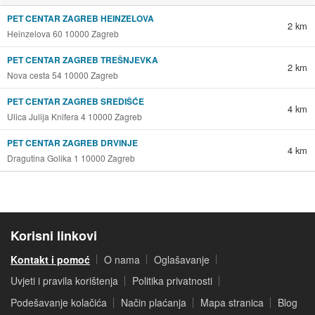
PET CENTAR ZAGREB HEINZELOVA
2 km
Heinzelova 60 10000 Zagreb
PET CENTAR ZAGREB TREŠNJEVKA
2 km
Nova cesta 54 10000 Zagreb
PET CENTAR ZAGREB SREDIŠĆE
4 km
Ulica Julija Knifera 4 10000 Zagreb
PET CENTAR ZAGREB DRVINJE
4 km
Dragutina Golika 1 10000 Zagreb
Korisni linkovi
Kontakt i pomoć
O nama
Oglašavanje
Uvjeti i pravila korištenja
Politika privatnosti
Podešavanje kolačića
Način plaćanja
Mapa stranica
Blog