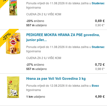
Ponuda vrijedi do 11.08.2026 ili do isteka zaliha u
Studenac
trgovinama
CIJENA ZA 2 ILI VIŠE KOM
0,69 €
-23%
sniženo
557 m
udaljeno
0,90 €
-27%
PEDIGREE MOKRA HRANA ZA PSE govedina,
junior pilet...
Ponuda vrijedi do 11.08.2026 ili do isteka zaliha u
Studenac
trgovinama
CIJENA ZA 2 ILI VIŠE KOM
0,72 €
-27%
sniženo
557 m
udaljeno
0,98 €
Hrana za pse Voli Voli Govedina 3 kg
Ponuda vrijedi do 12.08.2026 ili do isteka zaliha u
Boso
trgovinama
4,99 €
1 km
udaljeno