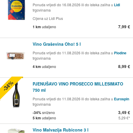
Ponuda vrijedi do 16.08.2026 ili do isteka zaliha u
Lidl
trgovinama
Cijena uz Lidl Plus
7,99 €
1 km
udaljeno
Vino Graševina Oho! 5 l
Ponuda vrijedi do 11.08.2026 ili do isteka zaliha u
Plodine
trgovinama
8,99 €
4 km
udaljeno
-34%
PJENUŠAVO VINO PROSECCO MILLESIMATO
750 ml
Ponuda vrijedi do 11.08.2026 ili do isteka zaliha u
Eurospin
trgovinama
3,49 €
-34%
sniženo
5 km
udaljeno
5,29 €
Vino Malvazija Rubicone 3 l