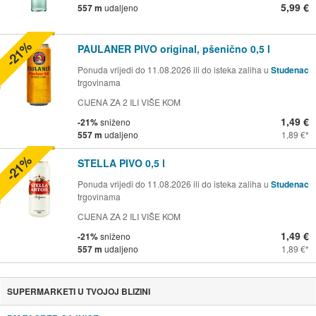
5,99 €
557 m
udaljeno
-21%
PAULANER PIVO original, pšenično 0,5 l
Ponuda vrijedi do 11.08.2026 ili do isteka zaliha u
Studenac
trgovinama
CIJENA ZA 2 ILI VIŠE KOM
1,49 €
-21%
sniženo
557 m
udaljeno
1,89 €
-21%
STELLA PIVO 0,5 l
Ponuda vrijedi do 11.08.2026 ili do isteka zaliha u
Studenac
trgovinama
CIJENA ZA 2 ILI VIŠE KOM
1,49 €
-21%
sniženo
557 m
udaljeno
1,89 €
SUPERMARKETI U TVOJOJ BLIZINI