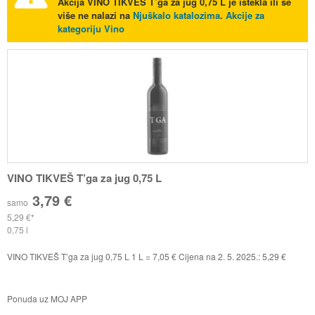
Akcija
VINO TIKVEŠ T’ga za jug 0,75 L
je istekla ili se
više ne nalazi na
Njuškalo katalozima
.
Akcije za
kategoriju Vino
VINO TIKVEŠ T’ga za jug 0,75 L
3,79 €
samo
5,29 €
0,75 l
VINO TIKVEŠ T’ga za jug 0,75 L 1 L = 7,05 € Cijena na 2. 5. 2025.: 5,29 €
Ponuda uz MOJ APP