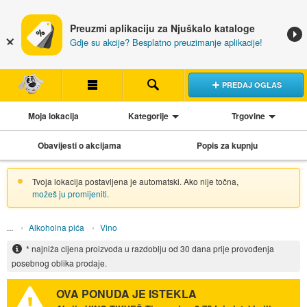
Preuzmi aplikaciju za Njuškalo kataloge
Gdje su akcije? Besplatno preuzimanje aplikacije!
PREDAJ OGLAS
Moja lokacija
Kategorije
Trgovine
Obavijesti o akcijama
Popis za kupnju
Tvoja lokacija postavljena je automatski. Ako nije točna,
možeš ju promijeniti
.
Alkoholna pića
Vino
* najniža cijena proizvoda u razdoblju od 30 dana prije provođenja
posebnog oblika prodaje.
OVA PONUDA JE ISTEKLA