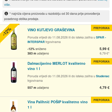
više.
* najniža cijena proizvoda u razdoblju od 30 dana prije provođenja
posebnog oblika prodaje.
-12%
PREPORUKA
VINO KUTJEVO GRAŠEVINA
Ponuda vrijedi do 11.08.2026 ili do isteka zaliha u
SPAR -
INTERSPAR
trgovinama
5,99 €
-12%
sniženo
383 m
udaljeno
6,79 €
PREPORUKA
Dalmacijavino MERLOT kvalitetno
vino 1 l
Ponuda vrijedi do 11.08.2026 ili do isteka zaliha u
Studenac
trgovinama
4,79 €
557 m
udaljeno
PREPORUKA
Vina Palihnić POŠIP kvalitetno vino
1 l