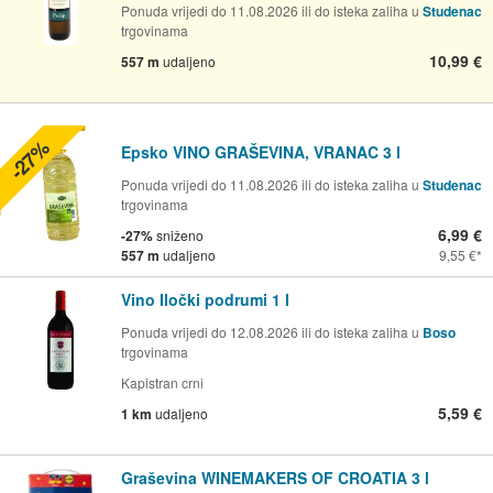
Ponuda vrijedi do 11.08.2026 ili do isteka zaliha u
Studenac
trgovinama
10,99 €
557 m
udaljeno
-27%
Epsko VINO GRAŠEVINA, VRANAC 3 l
Ponuda vrijedi do 11.08.2026 ili do isteka zaliha u
Studenac
trgovinama
6,99 €
-27%
sniženo
557 m
udaljeno
9,55 €
Vino Iločki podrumi 1 l
Ponuda vrijedi do 12.08.2026 ili do isteka zaliha u
Boso
trgovinama
Kapistran crni
5,59 €
1 km
udaljeno
Graševina WINEMAKERS OF CROATIA 3 l