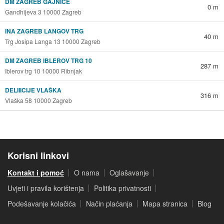
DM ZAGREB GAJNICE
0 m
Gandhijeva 3 10000 Zagreb
INA ZAGREB LANGOV TRG
40 m
Trg Josipa Langa 13 10000 Zagreb
DM ZAGREB IBLEROV TRG 10
287 m
Iblerov trg 10 10000 Ribnjak
DELIIICIJE VLAŠKA
316 m
Vlaška 58 10000 Zagreb
Korisni linkovi
Kontakt i pomoć
O nama
Oglašavanje
Uvjeti i pravila korištenja
Politika privatnosti
Podešavanje kolačića
Način plaćanja
Mapa stranica
Blog