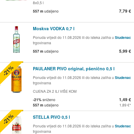
8x0,5 l
7,79 €
557 m
udaljeno
Moskva VODKA 0,7 l
Ponuda vrijedi do 11.08.2026 ili do isteka zaliha u
Studenac
trgovinama
5,99 €
557 m
udaljeno
-21%
PAULANER PIVO original, pšenično 0,5 l
Ponuda vrijedi do 11.08.2026 ili do isteka zaliha u
Studenac
trgovinama
CIJENA ZA 2 ILI VIŠE KOM
1,49 €
-21%
sniženo
557 m
udaljeno
1,89 €
-21%
STELLA PIVO 0,5 l
Ponuda vrijedi do 11.08.2026 ili do isteka zaliha u
Studenac
trgovinama