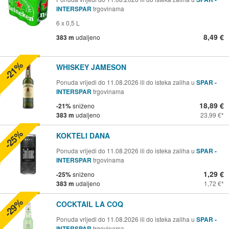
INTERSPAR
trgovinama
6 x 0,5 L
8,49 €
383 m
udaljeno
-21%
WHISKEY JAMESON
Ponuda vrijedi do 11.08.2026 ili do isteka zaliha u
SPAR -
INTERSPAR
trgovinama
18,89 €
-21%
sniženo
383 m
udaljeno
23,99 €
-25%
KOKTELI DANA
Ponuda vrijedi do 11.08.2026 ili do isteka zaliha u
SPAR -
INTERSPAR
trgovinama
1,29 €
-25%
sniženo
383 m
udaljeno
1,72 €
-29%
COCKTAIL LA COQ
Ponuda vrijedi do 11.08.2026 ili do isteka zaliha u
SPAR -
INTERSPAR
trgovinama