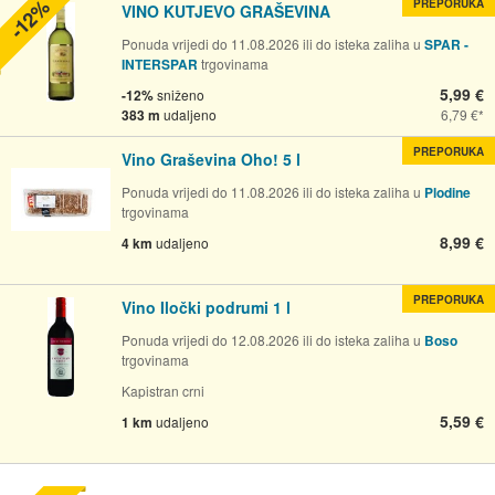
-12%
PREPORUKA
VINO KUTJEVO GRAŠEVINA
Ponuda vrijedi do 11.08.2026 ili do isteka zaliha u
SPAR -
INTERSPAR
trgovinama
5,99 €
-12%
sniženo
383 m
udaljeno
6,79 €
PREPORUKA
Vino Graševina Oho! 5 l
Ponuda vrijedi do 11.08.2026 ili do isteka zaliha u
Plodine
trgovinama
8,99 €
4 km
udaljeno
PREPORUKA
Vino Iločki podrumi 1 l
Ponuda vrijedi do 12.08.2026 ili do isteka zaliha u
Boso
trgovinama
Kapistran crni
5,59 €
1 km
udaljeno