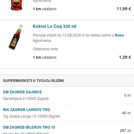
trgovinama
11,99 €
1 km
udaljeno
Koktel Le Coq 330 ml
Ponuda vrijedi do 12.08.2026 ili do isteka zaliha u
Boso
trgovinama
Odabrane vrste
1,29 €
1 km
udaljeno
SUPERMARKETI U TVOJOJ BLIZINI
DM ZAGREB GAJNICE
0 m
Gandhijeva 3 10000 Zagreb
INA ZAGREB LANGOV TRG
40 m
Trg Josipa Langa 13 10000 Zagreb
DM ZAGREB IBLEROV TRG 10
287 m
Iblerov trg 10 10000 Ribnjak