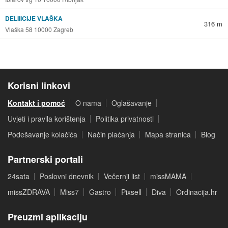
DELIIICIJE VLAŠKA
316 m
Vlaška 58 10000 Zagreb
Korisni linkovi
Kontakt i pomoć
O nama
Oglašavanje
Uvjeti i pravila korištenja
Politika privatnosti
Podešavanje kolačića
Način plaćanja
Mapa stranica
Blog
Partnerski portali
24sata
Poslovni dnevnik
Večernji list
missMAMA
missZDRAVA
Miss7
Gastro
Pixsell
Diva
Ordinacija.hr
Preuzmi aplikaciju