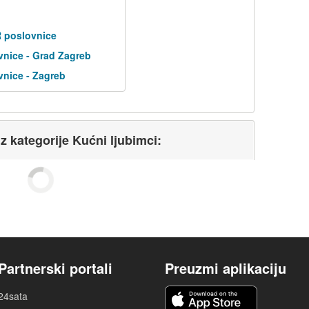
R poslovnice
nice - Grad Zagreb
nice - Zagreb
iz kategorije Kućni ljubimci:
Partnerski portali
Preuzmi aplikaciju
24sata