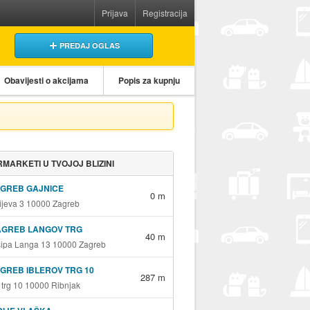
Prijava
Registracija
PREDAJ OGLAS
Obavijesti o akcijama
Popis za kupnju
MARKETI U TVOJOJ BLIZINI
AGREB GAJNICE
0 m
jeva 3 10000 Zagreb
AGREB LANGOV TRG
40 m
sipa Langa 13 10000 Zagreb
GREB IBLEROV TRG 10
287 m
v trg 10 10000 Ribnjak