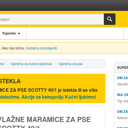
Trgovine
. Ako nije točna,
možeš ju promijeniti
.
mci
Oprema za kućne ljubimce
Oprema za pse
SUPER
DM Z
ISTEKLA
Gandhi
CE ZA PSE SCOTTY 40/1
je istekla ili se više
INA Z
atalozima
.
Akcije za kategoriju Kućni ljubimci
Trg Jo
DM ZA
VLAŽNE MARAMICE ZA PSE
Iblero
SCOTTY 40/1