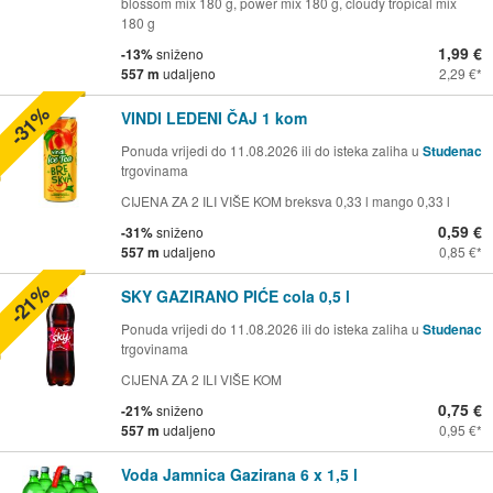
blossom mix 180 g, power mix 180 g, cloudy tropical mix
180 g
1,99 €
-13%
sniženo
557 m
udaljeno
2,29 €
-31%
VINDI LEDENI ČAJ 1 kom
Ponuda vrijedi do 11.08.2026 ili do isteka zaliha u
Studenac
trgovinama
CIJENA ZA 2 ILI VIŠE KOM breksva 0,33 l mango 0,33 l
0,59 €
-31%
sniženo
557 m
udaljeno
0,85 €
-21%
SKY GAZIRANO PIĆE cola 0,5 l
Ponuda vrijedi do 11.08.2026 ili do isteka zaliha u
Studenac
trgovinama
CIJENA ZA 2 ILI VIŠE KOM
0,75 €
-21%
sniženo
557 m
udaljeno
0,95 €
Voda Jamnica Gazirana 6 x 1,5 l