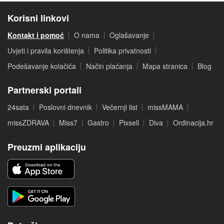
Korisni linkovi
Kontakt i pomoć
O nama
Oglašavanje
Uvjeti i pravila korištenja
Politika privatnosti
Podešavanje kolačića
Način plaćanja
Mapa stranica
Blog
Partnerski portali
24sata
Poslovni dnevnik
Večernji list
missMAMA
missZDRAVA
Miss7
Gastro
Pixsell
Diva
Ordinacija.hr
Preuzmi aplikaciju