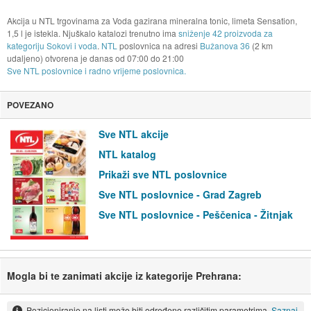
Akcija u NTL trgovinama za Voda gazirana mineralna tonic, limeta Sensation,
1,5 l je istekla. Njuškalo katalozi trenutno ima
sniženje 42 proizvoda za
kategoriju Sokovi i voda
.
NTL
poslovnica na adresi
Bužanova 36
(2 km
udaljeno) otvorena je danas od
07:00
do
21:00
Sve NTL poslovnice i radno vrijeme poslovnica.
POVEZANO
Sve NTL akcije
NTL katalog
Prikaži sve NTL poslovnice
Sve NTL poslovnice - Grad Zagreb
Sve NTL poslovnice - Peščenica - Žitnjak
Mogla bi te zanimati akcije iz kategorije Prehrana:
Pozicioniranje na listi može biti određeno različitim parametrima.
Saznaj