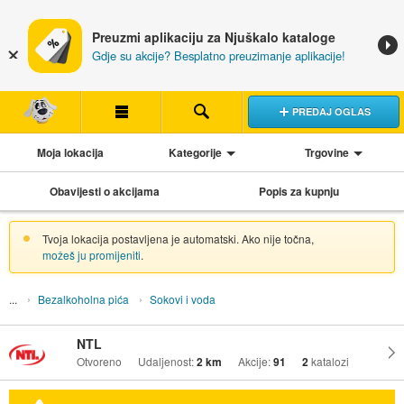
Preuzmi aplikaciju za Njuškalo kataloge
Gdje su akcije? Besplatno preuzimanje aplikacije!
PREDAJ OGLAS
Moja lokacija
Kategorije
Trgovine
Obavijesti o akcijama
Popis za kupnju
Tvoja lokacija postavljena je automatski. Ako nije točna,
možeš ju promijeniti
.
Bezalkoholna pića
Sokovi i voda
NTL
Otvoreno
Udaljenost:
2 km
Akcije:
91
2
katalozi