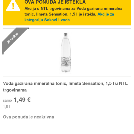
OVA PONUDA JE ISTEKLA
Akcija u NTL trgovinama za Voda gazirana mineralna
tonic, limeta Sensation, 1,5 l je istekla.
Akcije za
kategoriju Sokovi i voda
Aktualno
Voda gazirana mineralna tonic, limeta Sensation, 1,5 l u NTL
trgovinama
1,49 €
samo
1,5 l
Ova ponuda je neaktivna