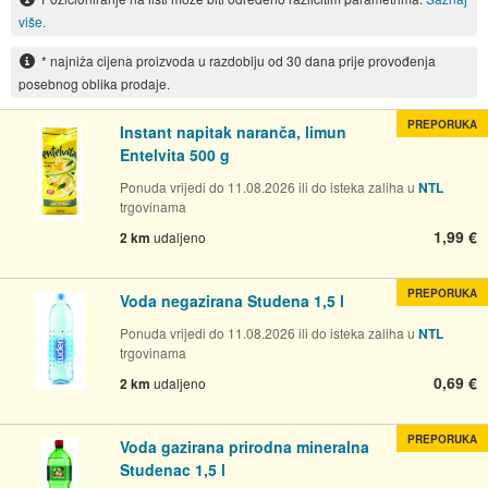
više.
* najniža cijena proizvoda u razdoblju od 30 dana prije provođenja
posebnog oblika prodaje.
PREPORUKA
Instant napitak naranča, limun
Entelvita 500 g
Ponuda vrijedi do 11.08.2026 ili do isteka zaliha u
NTL
trgovinama
1,99 €
2 km
udaljeno
PREPORUKA
Voda negazirana Studena 1,5 l
Ponuda vrijedi do 11.08.2026 ili do isteka zaliha u
NTL
trgovinama
0,69 €
2 km
udaljeno
PREPORUKA
Voda gazirana prirodna mineralna
Studenac 1,5 l