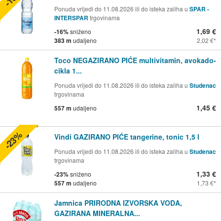
Ponuda vrijedi do 11.08.2026 ili do isteka zaliha u
SPAR -
INTERSPAR
trgovinama
1,69 €
-16%
sniženo
383 m
udaljeno
2,02 €
Toco NEGAZIRANO PIĆE multivitamin, avokado-
cikla 1...
Ponuda vrijedi do 11.08.2026 ili do isteka zaliha u
Studenac
trgovinama
1,45 €
557 m
udaljeno
-23%
Vindi GAZIRANO PIĆE tangerine, tonic 1,5 l
Ponuda vrijedi do 11.08.2026 ili do isteka zaliha u
Studenac
trgovinama
1,33 €
-23%
sniženo
557 m
udaljeno
1,73 €
Jamnica PRIRODNA IZVORSKA VODA,
GAZIRANA MINERALNA...