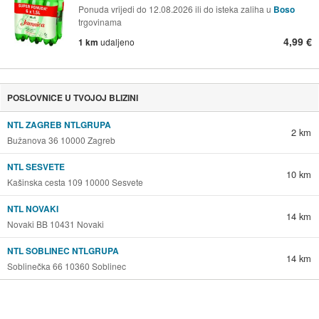
Ponuda vrijedi do 12.08.2026 ili do isteka zaliha u
Boso
trgovinama
4,99 €
1 km
udaljeno
POSLOVNICE U TVOJOJ BLIZINI
NTL ZAGREB NTLGRUPA
2 km
Bužanova 36 10000 Zagreb
NTL SESVETE
10 km
Kašinska cesta 109 10000 Sesvete
NTL NOVAKI
14 km
Novaki BB 10431 Novaki
NTL SOBLINEC NTLGRUPA
14 km
Soblinečka 66 10360 Soblinec