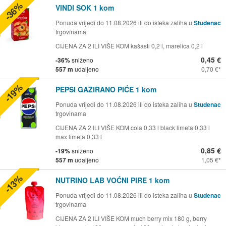
-36%
VINDI SOK 1 kom
Ponuda vrijedi do 11.08.2026 ili do isteka zaliha u
Studenac
trgovinama
CIJENA ZA 2 ILI VIŠE KOM kašasti 0,2 l, marelica 0,2 l
0,45 €
-36%
sniženo
557 m
udaljeno
0,70 €
-19%
PEPSI GAZIRANO PIĆE 1 kom
Ponuda vrijedi do 11.08.2026 ili do isteka zaliha u
Studenac
trgovinama
CIJENA ZA 2 ILI VIŠE KOM cola 0,33 l black limeta 0,33 l
max limeta 0,33 l
0,85 €
-19%
sniženo
557 m
udaljeno
1,05 €
-13%
NUTRINO LAB VOĆNI PIRE 1 kom
Ponuda vrijedi do 11.08.2026 ili do isteka zaliha u
Studenac
trgovinama
CIJENA ZA 2 ILI VIŠE KOM much berry mix 180 g, berry