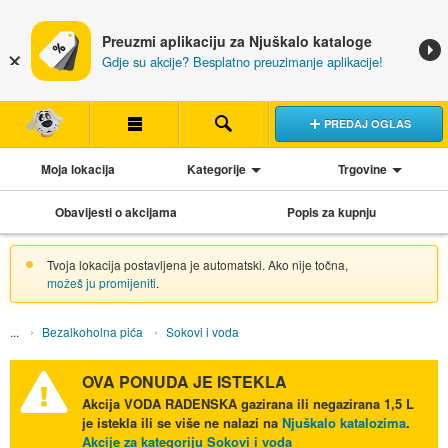
Preuzmi aplikaciju za Njuškalo kataloge
Gdje su akcije? Besplatno preuzimanje aplikacije!
PREDAJ OGLAS
Moja lokacija
Kategorije
Trgovine
Obavijesti o akcijama
Popis za kupnju
Tvoja lokacija postavljena je automatski. Ako nije točna,
možeš ju promijeniti
.
Bezalkoholna pića
Sokovi i voda
OVA PONUDA JE ISTEKLA
Akcija
VODA RADENSKA gazirana ili negazirana 1,5 L
je istekla ili se više ne nalazi na
Njuškalo katalozima
.
Akcije za kategoriju Sokovi i voda