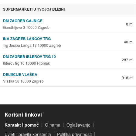
SUPERMARKETI U TVOJOJ BLIZINI
DM ZAGREB GAJNICE
0 m
Gandhijeva 3 10000 Zagreb
INA ZAGREB LANGOV TRG
40 m
Trg Josipa Langa 13 10000 Zagreb
DM ZAGREB IBLEROV TRG 10
287 m
Iblerov trg 10 10000 Ribnjak
DELIIICIJE VLAŠKA
316 m
Vlaška 58 10000 Zagreb
Korisni linkovi
Kontakt i pomoć
O nama
Oglašavanje
Uvjeti i pravila korištenja
Politika privatnosti