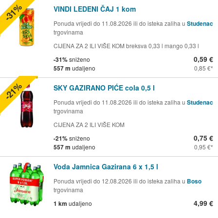
-31%
VINDI LEDENI ČAJ 1 kom
Ponuda vrijedi do 11.08.2026 ili do isteka zaliha u
Studenac
trgovinama
CIJENA ZA 2 ILI VIŠE KOM breksva 0,33 l mango 0,33 l
0,59 €
-31%
sniženo
557 m
udaljeno
0,85 €
-21%
SKY GAZIRANO PIĆE cola 0,5 l
Ponuda vrijedi do 11.08.2026 ili do isteka zaliha u
Studenac
trgovinama
CIJENA ZA 2 ILI VIŠE KOM
0,75 €
-21%
sniženo
557 m
udaljeno
0,95 €
Voda Jamnica Gazirana 6 x 1,5 l
Ponuda vrijedi do 12.08.2026 ili do isteka zaliha u
Boso
trgovinama
4,99 €
1 km
udaljeno