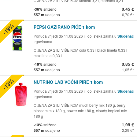
CIJENA ZA 2 ILI VIŠE KOM kašasti 0,2 l, marelica 0,2 l
0,45 €
-36%
sniženo
557 m
udaljeno
0,70 €
-19%
PEPSI GAZIRANO PIĆE 1 kom
Ponuda vrijedi do 11.08.2026 ili do isteka zaliha u
Studenac
trgovinama
CIJENA ZA 2 ILI VIŠE KOM cola 0,33 l black limeta 0,33 l
max limeta 0,33 l
0,85 €
-19%
sniženo
557 m
udaljeno
1,05 €
-13%
NUTRINO LAB VOĆNI PIRE 1 kom
Ponuda vrijedi do 11.08.2026 ili do isteka zaliha u
Studenac
trgovinama
CIJENA ZA 2 ILI VIŠE KOM much berry mix 180 g, berry
blossom mix 180 g, power mix 180 g, cloudy tropical mix
180 g
1,99 €
-13%
sniženo
557 m
udaljeno
2,29 €