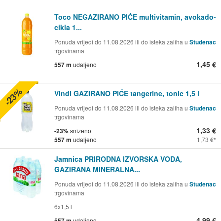
Toco NEGAZIRANO PIĆE multivitamin, avokado-
cikla 1...
Ponuda vrijedi do 11.08.2026 ili do isteka zaliha u
Studenac
trgovinama
1,45 €
557 m
udaljeno
-23%
Vindi GAZIRANO PIĆE tangerine, tonic 1,5 l
Ponuda vrijedi do 11.08.2026 ili do isteka zaliha u
Studenac
trgovinama
1,33 €
-23%
sniženo
557 m
udaljeno
1,73 €
Jamnica PRIRODNA IZVORSKA VODA,
GAZIRANA MINERALNA...
Ponuda vrijedi do 11.08.2026 ili do isteka zaliha u
Studenac
trgovinama
6x1,5 l
4,99 €
557 m
udaljeno