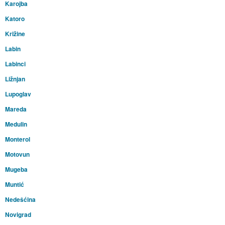
Karojba
Katoro
Križine
Labin
Labinci
Ližnjan
Lupoglav
Mareda
Medulin
Monterol
Motovun
Mugeba
Muntić
Nedešćina
Novigrad