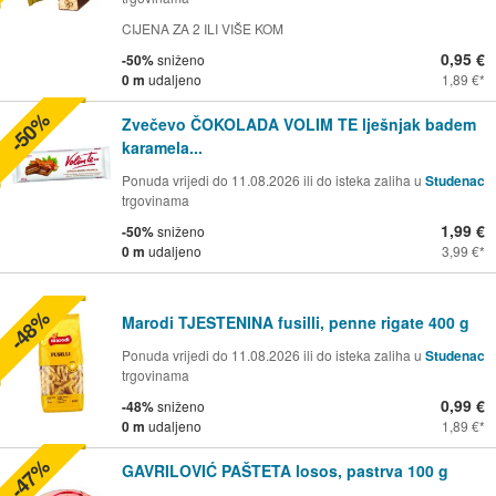
CIJENA ZA 2 ILI VIŠE KOM
0,95 €
-50%
sniženo
0 m
udaljeno
1,89 €
-50%
Zvečevo ČOKOLADA VOLIM TE lješnjak badem
karamela...
Ponuda vrijedi do 11.08.2026 ili do isteka zaliha u
Studenac
trgovinama
1,99 €
-50%
sniženo
0 m
udaljeno
3,99 €
-48%
Marodi TJESTENINA fusilli, penne rigate 400 g
Ponuda vrijedi do 11.08.2026 ili do isteka zaliha u
Studenac
trgovinama
0,99 €
-48%
sniženo
0 m
udaljeno
1,89 €
-47%
GAVRILOVIĆ PAŠTETA losos, pastrva 100 g