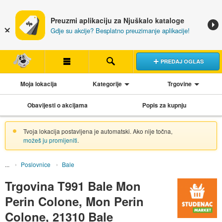
Preuzmi aplikaciju za Njuškalo kataloge
Gdje su akcije? Besplatno preuzimanje aplikacije!
PREDAJ OGLAS
Moja lokacija
Kategorije
Trgovine
Obavijesti o akcijama
Popis za kupnju
Tvoja lokacija postavljena je automatski. Ako nije točna,
možeš ju promijeniti
.
Poslovnice
Bale
Trgovina T991 Bale Mon
Perin Colone, Mon Perin
Colone, 21310 Bale