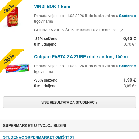
-36%
VINDI SOK 1 kom
Ponuda vrijedi do 11.08.2026 ili do isteka zaliha u
Studenac
trgovinama
CIJENA ZA 2 ILI VIŠE KOM kašasti 0,2 l, marelica 0,2 l
0,45 €
-36%
sniženo
0 m
udaljeno
0,70 €
-36%
Colgate PASTA ZA ZUBE triple action, 100 ml
Ponuda vrijedi do 11.08.2026 ili do isteka zaliha u
Studenac
trgovinama
1,99 €
-36%
sniženo
0 m
udaljeno
3,09 €
VIŠE REZULTATA ZA STUDENAC +
SUPERMARKETI U TVOJOJ BLIZINI
STUDENAC SUPERMARKET OMIŠ T101