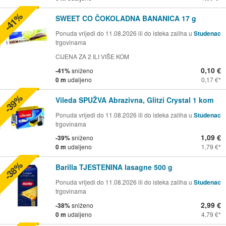
-41%
SWEET CO ČOKOLADNA BANANICA 17 g
Ponuda vrijedi do 11.08.2026 ili do isteka zaliha u
Studenac
trgovinama
CIJENA ZA 2 ILI VIŠE KOM
0,10 €
-41%
sniženo
0 m
udaljeno
0,17 €
-39%
Vileda SPUŽVA Abrazivna, Glitzi Crystal 1 kom
Ponuda vrijedi do 11.08.2026 ili do isteka zaliha u
Studenac
trgovinama
1,09 €
-39%
sniženo
0 m
udaljeno
1,79 €
-38%
Barilla TJESTENINA lasagne 500 g
Ponuda vrijedi do 11.08.2026 ili do isteka zaliha u
Studenac
trgovinama
2,99 €
-38%
sniženo
0 m
udaljeno
4,79 €