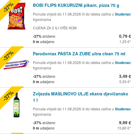
-37%
BOBI FLIPS KUKURUZNI pikant, pizza 70 g
Ponuda vrijedi do 11.08.2026 ili do isteka zaliha u
Studenac
trgovinama
CIJENA ZA 2 ILI VIŠE KOM
0,79 €
-37%
sniženo
0 m
udaljeno
1,25 €
-37%
Parodontax PASTA ZA ZUBE ultra clean 75 ml
Ponuda vrijedi do 11.08.2026 ili do isteka zaliha u
Studenac
trgovinama
3,49 €
-37%
sniženo
0 m
udaljeno
5,55 €
-37%
Zvijezda MASLINOVO ULJE ekstra djevičansko
1 l
Ponuda vrijedi do 11.08.2026 ili do isteka zaliha u
Studenac
trgovinama
9,99 €
-37%
sniženo
0 m
udaljeno
15,80 €