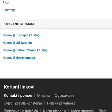
Pazin
Plovanija
POVEZANE STRANICE
Najnoviji Eurospin katalog
Najnoviji Lidl katalog
Najnoviji Diskont Stanić katalog
Najnoviji Metro katalog
Korisni linkovi
Kontakt i pomoć
O nama
Oglašavanje
Uvjeti i pravila korištenja
Politika privatnosti
Podešavanje kolačića
Način plaćanja
Mapa stranica
Blog