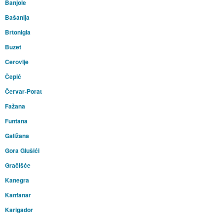
Banjole
Bašanija
Brtonigla
Buzet
Cerovlje
Čepić
Červar-Porat
Fažana
Funtana
Galižana
Gora Glušići
Gračišće
Kanegra
Kanfanar
Karigador