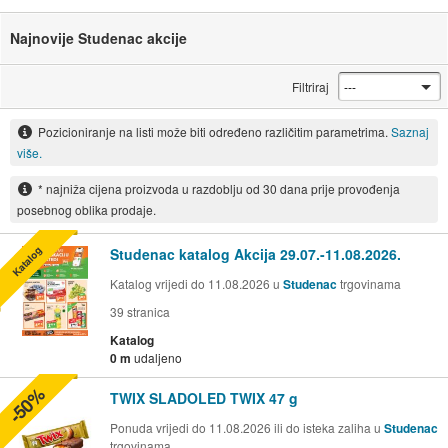
Najnovije Studenac akcije
Filtriraj
Pozicioniranje na listi može biti određeno različitim parametrima.
Saznaj
više.
* najniža cijena proizvoda u razdoblju od 30 dana prije provođenja
posebnog oblika prodaje.
Katalog
Studenac katalog Akcija 29.07.-11.08.2026.
Katalog vrijedi do 11.08.2026 u
Studenac
trgovinama
39
stranica
Katalog
0 m
udaljeno
-50%
TWIX SLADOLED TWIX 47 g
Ponuda vrijedi do 11.08.2026 ili do isteka zaliha u
Studenac
trgovinama