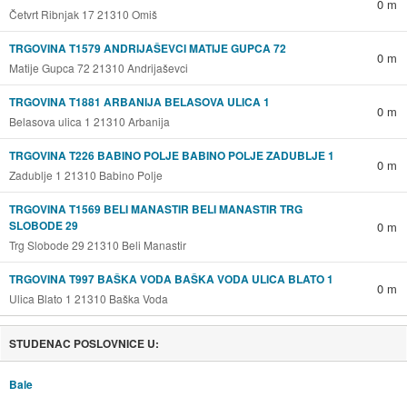
0 m
Četvrt Ribnjak 17 21310 Omiš
TRGOVINA T1579 ANDRIJAŠEVCI MATIJE GUPCA 72
0 m
Matije Gupca 72 21310 Andrijaševci
TRGOVINA T1881 ARBANIJA BELASOVA ULICA 1
0 m
Belasova ulica 1 21310 Arbanija
TRGOVINA T226 BABINO POLJE BABINO POLJE ZADUBLJE 1
0 m
Zadublje 1 21310 Babino Polje
TRGOVINA T1569 BELI MANASTIR BELI MANASTIR TRG
SLOBODE 29
0 m
Trg Slobode 29 21310 Beli Manastir
TRGOVINA T997 BAŠKA VODA BAŠKA VODA ULICA BLATO 1
0 m
Ulica Blato 1 21310 Baška Voda
STUDENAC POSLOVNICE U:
Bale