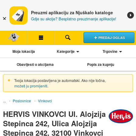
Preuzmi aplikaciju za Njuškalo kataloge
Gdje su akcije? Besplatno preuzimanje aplikacije!
PREDAJ OGLAS
Moja lokacija
Kategorije
Trgovine
Obavijesti o akcijama
Popis za kupnju
Tvoja lokacija postavljena je automatski. Ako nije točna,
možeš ju promijeniti
.
Poslovnice
Vinkovci
HERVIS VINKOVCI Ul. Alojzija
Stepinca 242, Ulica Alojzija
Stepinca 242, 32100 Vinkovci