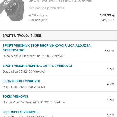
-48%
SPORTSKI SAT INSTINCT 2 GARMIN
Ova ponuda je neaktivna
179,99 €
-48%
sniženo
0 m
udaljeno
349,99 €
SPORT U TVOJOJ BLIZINI
SPORT VISION VK STOP SHOP VINKOVCI ULICA ALOJZIJA
STEPINCA 201
468 m
Ulica Alojzija Stepinca 201 32100 Vinkovci
SPORT VISION SHOPPING CAPITOL VINKOVCI
4 km
Duga ulica 26 32100 Vinkovci
FERIVI SPORT VINKOVCI
4 km
Duga Ulica 26 32100 Vinkovci
TOKIĆ VINKOVCI
4 km
Hrvoja Vukčića Hrvatinića 30 32100 Vinkovci
INTERSPORT VINKOVCI
4 km