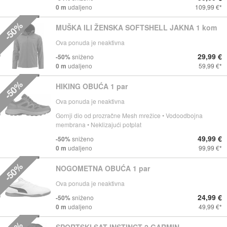
0 m
udaljeno
109,99 €
-50%
MUŠKA ILI ŽENSKA SOFTSHELL JAKNA 1 kom
Ova ponuda je neaktivna
29,99 €
-50%
sniženo
0 m
udaljeno
59,99 €
-50%
HIKING OBUĆA 1 par
Ova ponuda je neaktivna
Gornji dio od prozračne Mesh mrežice • Vodoodbojna
membrana • Neklizajući potplat
49,99 €
-50%
sniženo
0 m
udaljeno
99,99 €
-50%
NOGOMETNA OBUĆA 1 par
Ova ponuda je neaktivna
24,99 €
-50%
sniženo
0 m
udaljeno
49,99 €