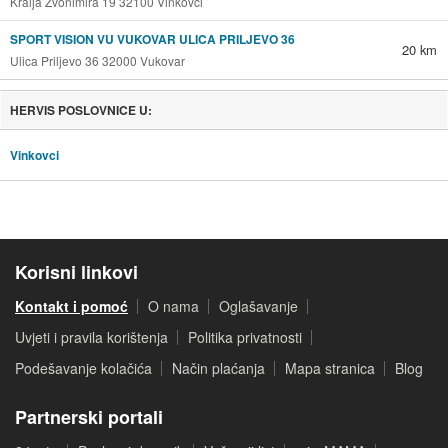
Kralja Zvonimira 19 32100 Vinkovci
SPORT VISION VU VUKOVAR ULICA PRILJEVO 36
20 km
Ulica Priljevo 36 32000 Vukovar
HERVIS POSLOVNICE U:
Vinkovci
Korisni linkovi
Kontakt i pomoć
O nama
Oglašavanje
Uvjeti i pravila korištenja
Politika privatnosti
Podešavanje kolačića
Način plaćanja
Mapa stranica
Blog
Partnerski portali