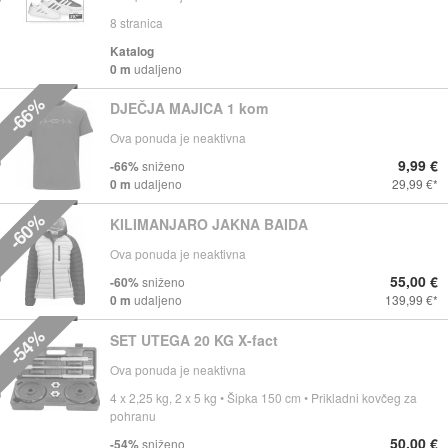
8
stranica
Katalog
0 m
udaljeno
-66%
DJEČJA MAJICA 1 kom
Ova ponuda je neaktivna
9,99 €
-66%
sniženo
0 m
udaljeno
29,99 €
-60%
KILIMANJARO JAKNA BAIDA
Ova ponuda je neaktivna
55,00 €
-60%
sniženo
0 m
udaljeno
139,99 €
-54%
SET UTEGA 20 KG X-fact
Ova ponuda je neaktivna
4 x 2,25 kg, 2 x 5 kg • Šipka 150 cm • Prikladni kovčeg za
pohranu
50,00 €
-54%
sniženo