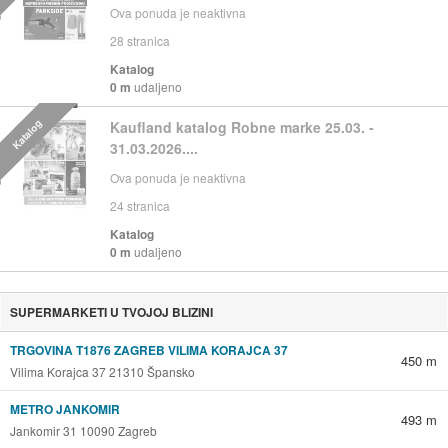
Ova ponuda je neaktivna
28
stranica
Katalog
0 m
udaljeno
Katalog
Kaufland katalog Robne marke 25.03. -
31.03.2026....
Ova ponuda je neaktivna
24
stranica
Katalog
0 m
udaljeno
SUPERMARKETI U TVOJOJ BLIZINI
TRGOVINA T1876 ZAGREB VILIMA KORAJCA 37
450 m
Vilima Korajca 37 21310 Špansko
METRO JANKOMIR
493 m
Jankomir 31 10090 Zagreb