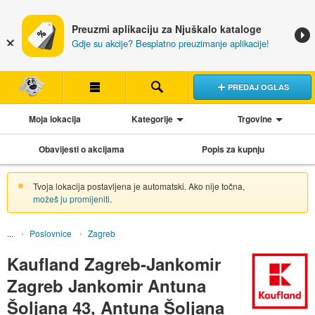
Preuzmi aplikaciju za Njuškalo kataloge
Gdje su akcije? Besplatno preuzimanje aplikacije!
PREDAJ OGLAS
Moja lokacija
Kategorije
Trgovine
Obavijesti o akcijama
Popis za kupnju
Tvoja lokacija postavljena je automatski. Ako nije točna,
možeš ju promijeniti
.
Poslovnice
Zagreb
Kaufland Zagreb-Jankomir
Zagreb Jankomir Antuna
Šoljana 43, Antuna Šoljana