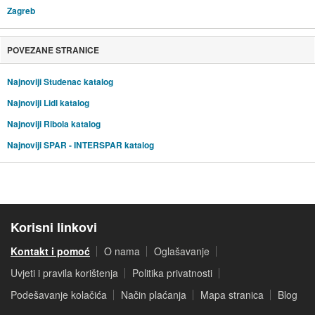
Zagreb
POVEZANE STRANICE
Najnoviji Studenac katalog
Najnoviji Lidl katalog
Najnoviji Ribola katalog
Najnoviji SPAR - INTERSPAR katalog
Korisni linkovi
Kontakt i pomoć
O nama
Oglašavanje
Uvjeti i pravila korištenja
Politika privatnosti
Podešavanje kolačića
Način plaćanja
Mapa stranica
Blog