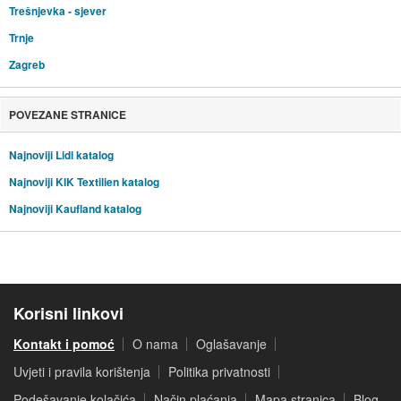
Trešnjevka - sjever
Trnje
Zagreb
POVEZANE STRANICE
Najnoviji Lidl katalog
Najnoviji KIK Textilien katalog
Najnoviji Kaufland katalog
Korisni linkovi
Kontakt i pomoć
O nama
Oglašavanje
Uvjeti i pravila korištenja
Politika privatnosti
Podešavanje kolačića
Način plaćanja
Mapa stranica
Blog