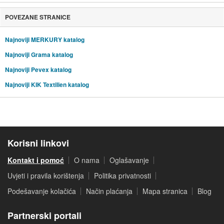
POVEZANE STRANICE
Najnoviji MERKURY katalog
Najnoviji Grama katalog
Najnoviji Pevex katalog
Najnoviji KIK Textilien katalog
Korisni linkovi
Kontakt i pomoć
O nama
Oglašavanje
Uvjeti i pravila korištenja
Politika privatnosti
Podešavanje kolačića
Način plaćanja
Mapa stranica
Blog
Partnerski portali